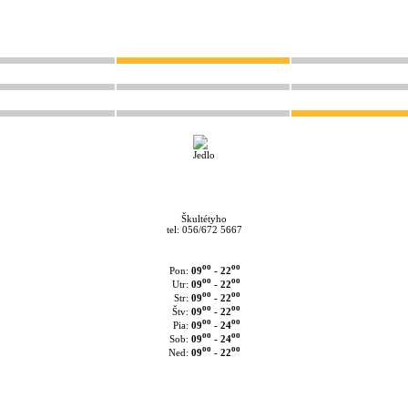
Škultétyho
tel: 056/672 5667
oo
oo
09
- 22
Pon:
oo
oo
09
- 22
Utr:
oo
oo
09
- 22
Str:
oo
oo
09
- 22
Štv:
oo
oo
09
- 24
Pia:
oo
oo
09
- 24
Sob:
oo
oo
09
- 22
Ned: