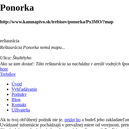
Ponorka
http://www.kamnapivo.sk/trebisov/ponorka/Px3MO/?map
reštaurácia
Reštaurácia
Ponorka
nemá mapu...
Ulica:
Škultétyho
Ako sa tam dostať:
Táto reštaurácia sa nachádza v areáli vodných špor
hore
Trebišov
Úvod
Vyhľadávanie
Podniky
Blog
Kontakt
Užívatelia
Ak tu tvoj obľúbený podnik nie je,
pridaj ho
a budeš jeho zakladateľ
Uvádzané informácie pochádzajú v prevažnej miere od verejnosti, pr