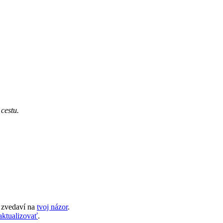
cestu.
 zvedaví na
tvoj názor
.
aktualizovať
.