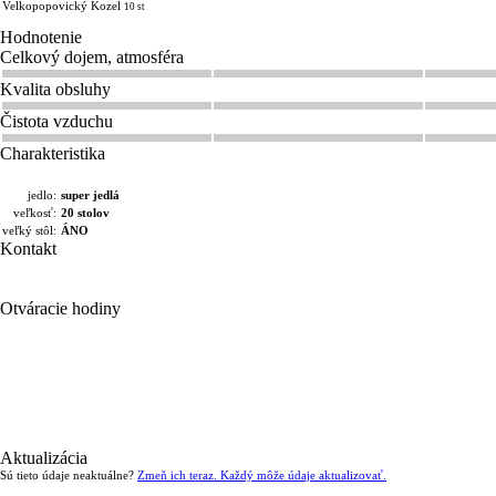
Velkopopovický Kozel
10 st
Hodnotenie
Celkový dojem, atmosféra
Kvalita obsluhy
Čistota vzduchu
Charakteristika
jedlo:
super jedlá
veľkosť:
20 stolov
veľký stôl:
ÁNO
Kontakt
Otváracie hodiny
Aktualizácia
Sú tieto údaje neaktuálne?
Zmeň ich teraz. Každý môže údaje aktualizovať.