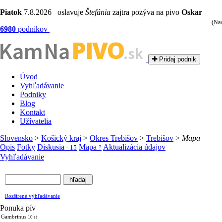
Piatok
7.8.2026 oslavuje
Štefánia
zajtra pozýva na pivo
Oskar
(Nau
6980
podnikov
PIVO
Kam Na
.sk
Pridaj podnik
Úvod
Vyhľadávanie
Podniky
Blog
Kontakt
Užívatelia
Slovensko
>
Košický kraj
>
Okres Trebišov
>
Trebišov
>
Mapa
Opis
Fotky
Diskusia
Mapa
Aktualizácia údajov
- 15
?
Vyhľadávanie
Rozšírené výhľadávanie
Ponuka pív
Gambrinus
10 st