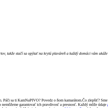
tov, takže stačí sa opýtať na krytú plaváreň a každý domáci vám ukáže 
om. Páči sa ti KamNaPIVO? Povedz o ňom kamarátom.Čo zlepšiť? Sme
eto nemôžeme garantovať ich pravdivosť a presnosť. Každý môže údaje