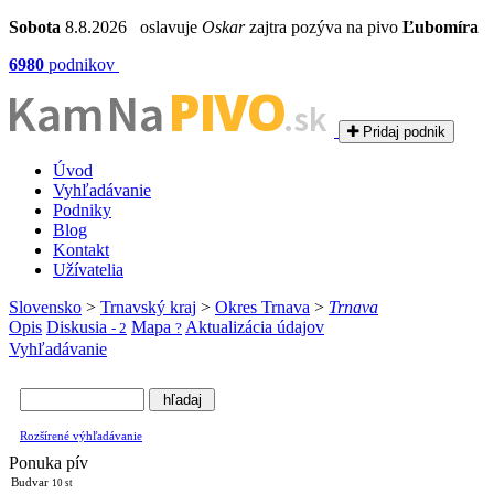
Sobota
8.8.2026 oslavuje
Oskar
zajtra pozýva na pivo
Ľubomíra
6980
podnikov
PIVO
Kam Na
.sk
Pridaj podnik
Úvod
Vyhľadávanie
Podniky
Blog
Kontakt
Užívatelia
Slovensko
>
Trnavský kraj
>
Okres Trnava
>
Trnava
Opis
Diskusia
Mapa
Aktualizácia údajov
- 2
?
Vyhľadávanie
Rozšírené výhľadávanie
Ponuka pív
Budvar
10 st