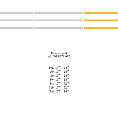
Halenárska 6
tel: 0915/271 017
oo
oo
10
- 24
Pon:
oo
oo
10
- 24
Utr:
oo
oo
10
- 24
Str:
oo
oo
10
- 24
Štv:
oo
oo
10
- 02
Pia:
oo
oo
10
- 02
Sob:
oo
oo
10
- 24
Ned: