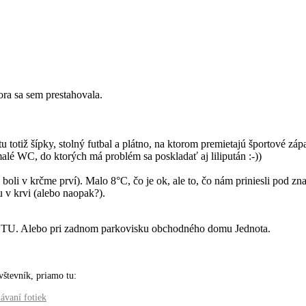
tora sa sem prestahovala.
 totiž šípky, stolný futbal a plátno, na ktorom premietajú športové záp
alé WC, do ktorých má problém sa poskladať aj lilipután :-))
 boli v krčme prví). Malo 8°C, čo je ok, ale to, čo nám priniesli pod 
u v krvi (alebo naopak?).
F STU. Alebo pri zadnom parkovisku obchodného domu Jednota.
števník, priamo tu:
ávaní fotiek