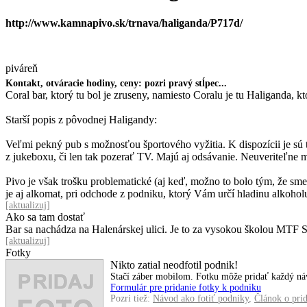
http://www.kamnapivo.sk/trnava/haliganda/P717d/
piváreň
Kontakt, otváracie hodiny, ceny: pozri pravý stĺpec...
Coral bar, ktorý tu bol je zruseny, namiesto Coralu je tu Haliganda, k
Starší popis z pôvodnej Haligandy:
Veľmi pekný pub s možnosťou športového vyžitia. K dispozícii je sú tu
z jukeboxu, či len tak pozerať TV. Majú aj odsávanie. Neuveriteľne m
Pivo je však trošku problematické (aj keď, možno to bolo tým, že sme
je aj alkomat, pri odchode z podniku, ktorý Vám určí hladinu alkohol
[
aktualizuj
]
Ako sa tam dostať
Bar sa nachádza na Halenárskej ulici. Je to za vysokou školou MT
[
aktualizuj
]
Fotky
Nikto zatial neodfotil podnik!
Stačí záber mobilom. Fotku môže pridať každý náv
Formulár pre pridanie fotky k podniku
Pozri tiež:
Návod ako fotiť podniky
,
Článok o prid