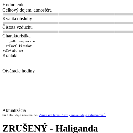
Hodnotenie
Celkový dojem, atmosféra
Kvalita obsluhy
Čistota vzduchu
Charakteristika
jedlo:
nie, nevaria
veľkosť:
10 stolov
veľký stôl:
nie
Kontakt
Otváracie hodiny
Aktualizácia
Sú tieto údaje neaktuálne?
Zmeň ich teraz. Každý môže údaje aktualizovať.
ZRUŠENÝ - Haliganda