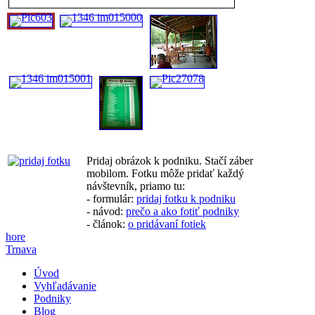
Pridaj obrázok k podniku. Stačí záber
mobilom. Fotku môže pridať každý
návštevník, priamo tu:
- formulár:
pridaj fotku k podniku
- návod:
prečo a ako fotiť podniky
- článok:
o pridávaní fotiek
hore
Trnava
Úvod
Vyhľadávanie
Podniky
Blog