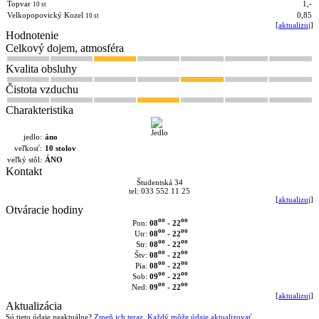
Topvar
1,-
10 st
Velkopopovický Kozel
0,85
10 st
[
aktualizuj
]
Hodnotenie
Celkový dojem, atmosféra
Kvalita obsluhy
Čistota vzduchu
Charakteristika
jedlo:
áno
veľkosť:
10 stolov
veľký stôl:
ÁNO
Kontakt
Študentská 34
tel: 033 552 11 25
[
aktualizuj
]
Otváracie hodiny
oo
oo
08
- 22
Pon:
oo
oo
08
- 22
Utr:
oo
oo
08
- 22
Str:
oo
oo
08
- 22
Štv:
oo
oo
08
- 22
Pia:
oo
oo
09
- 22
Sob:
oo
oo
09
- 22
Ned:
[
aktualizuj
]
Aktualizácia
Sú tieto údaje neaktuálne?
Zmeň ich teraz. Každý môže údaje aktualizovať.