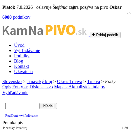
Piatok
7.8.2026 oslavuje
Štefánia
zajtra pozýva na pivo
Oskar
(S
6980
podnikov
PIVO
Kam Na
.sk
Pridaj podnik
Úvod
Vyhľadávanie
Podniky
Blog
Kontakt
Užívatelia
Slovensko
>
Trnavský kraj
>
Okres Trnava
>
Trnava
>
Fotky
Opis
Fotky
Diskusia
Mapa
Aktualizácia údajov
- 6
- 23
?
Vyhľadávanie
Rozšírené výhľadávanie
Ponuka pív
Plzeňský Prazdroj
1,50