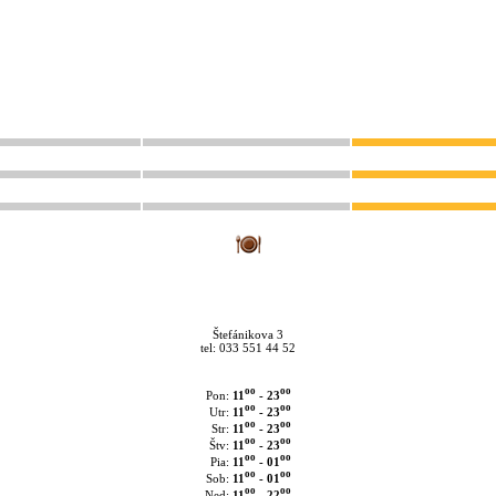
Štefánikova 3
tel: 033 551 44 52
oo
oo
11
- 23
Pon:
oo
oo
11
- 23
Utr:
oo
oo
11
- 23
Str:
oo
oo
11
- 23
Štv:
oo
oo
11
- 01
Pia:
oo
oo
11
- 01
Sob:
oo
oo
11
- 22
Ned: