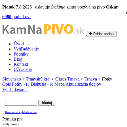
Piatok
7.8.2026 oslavuje
Štefánia
zajtra pozýva na pivo
Oskar
6980
podnikov
PIVO
Kam Na
.sk
Pridaj podnik
Úvod
Vyhľadávanie
Podniky
Blog
Kontakt
Užívatelia
Slovensko
>
Trnavský kraj
>
Okres Trnava
>
Trnava
>
Fotky
Opis
Fotky
Diskusia
Mapa
Aktualizácia údajov
- 15
- 10
Vyhľadávanie
Rozšírené výhľadávanie
Ponuka pív
Zlatý Bažant