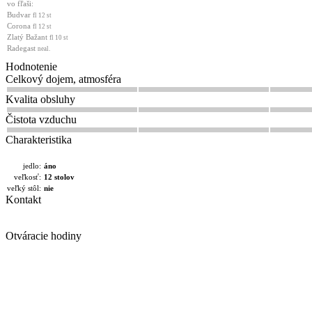
vo fľaši:
Budvar
fl 12 st
Corona
fl 12 st
Zlatý Bažant
fl 10 st
Radegast
neal.
Hodnotenie
Celkový dojem, atmosféra
Kvalita obsluhy
Čistota vzduchu
Charakteristika
jedlo:
áno
veľkosť:
12 stolov
veľký stôl:
nie
Kontakt
Otváracie hodiny