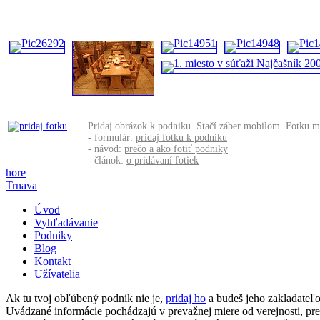
Pridaj obrázok k podniku. Stačí záber mobilom. Fotku m
- formulár:
pridaj fotku k podniku
- návod:
prečo a ako fotiť podniky
- článok:
o pridávaní fotiek
hore
Trnava
Úvod
Vyhľadávanie
Podniky
Blog
Kontakt
Užívatelia
Ak tu tvoj obľúbený podnik nie je,
pridaj ho
a budeš jeho zakladate
Uvádzané informácie pochádzajú v prevažnej miere od verejnosti, p