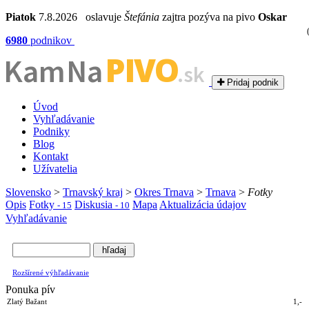
Piatok
7.8.2026 oslavuje
Štefánia
zajtra pozýva na pivo
Oskar
6980
podnikov
PIVO
Kam Na
.sk
Pridaj podnik
Úvod
Vyhľadávanie
Podniky
Blog
Kontakt
Užívatelia
Slovensko
>
Trnavský kraj
>
Okres Trnava
>
Trnava
>
Fotky
Opis
Fotky
Diskusia
Mapa
Aktualizácia údajov
- 15
- 10
Vyhľadávanie
Rozšírené výhľadávanie
Ponuka pív
Zlatý Bažant
1,-