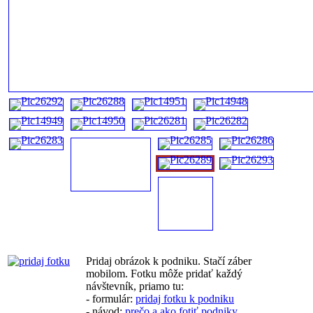
Pridaj obrázok k podniku. Stačí záber
mobilom. Fotku môže pridať každý
návštevník, priamo tu:
- formulár:
pridaj fotku k podniku
- návod:
prečo a ako fotiť podniky