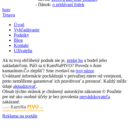
- článok:
o pridávaní fotiek
hore
Trnava
Úvod
Vyhľadávanie
Podniky
Blog
Kontakt
Užívatelia
Ak tu tvoj obľúbený podnik nie je,
pridaj ho
a budeš jeho
zakladateľom. Páči sa ti KamNaPIVO? Povedz o ňom
kamarátom.Čo zlepšiť? Sme zvedaví na
tvoj názor
.
Uvádzané informácie pochádzajú v prevažnej miere od verejnosti,
preto nemôžeme garantovať ich pravdivosť a presnosť. Každý môže
údaje
aktualizovať
.
Obsah týchto stránok je chránený autorským zákonom © Použitie
pre iné ako osobné účely je bez povolenia
prevádzkovateľa
zakázané.
PIVO
Kam Na
www.
.sk
Tvoj pivný sprievodca Slovenskom
Reklama na portále