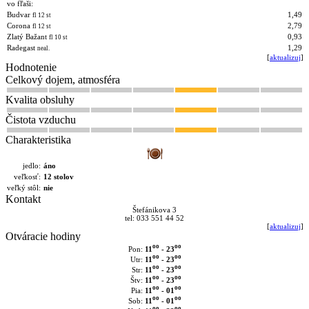
vo fľaši:
Budvar
1,49
fl 12 st
Corona
2,79
fl 12 st
Zlatý Bažant
0,93
fl 10 st
Radegast
1,29
neal.
[
aktualizuj
]
Hodnotenie
Celkový dojem, atmosféra
Kvalita obsluhy
Čistota vzduchu
Charakteristika
jedlo:
áno
veľkosť:
12 stolov
veľký stôl:
nie
Kontakt
Štefánikova 3
tel: 033 551 44 52
[
aktualizuj
]
Otváracie hodiny
oo
oo
11
- 23
Pon:
oo
oo
11
- 23
Utr:
oo
oo
11
- 23
Str:
oo
oo
11
- 23
Štv:
oo
oo
11
- 01
Pia:
oo
oo
11
- 01
Sob:
oo
oo