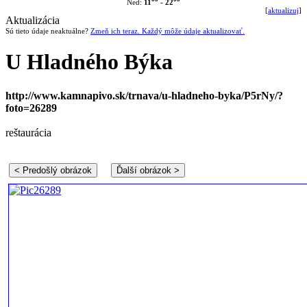
11
- 22
Ned:
[
aktualizuj
]
Aktualizácia
Sú tieto údaje neaktuálne?
Zmeň ich teraz. Každý môže údaje aktualizovať.
U Hladného Býka
http://www.kamnapivo.sk/trnava/u-hladneho-byka/P5rNy/?
foto=26289
reštaurácia