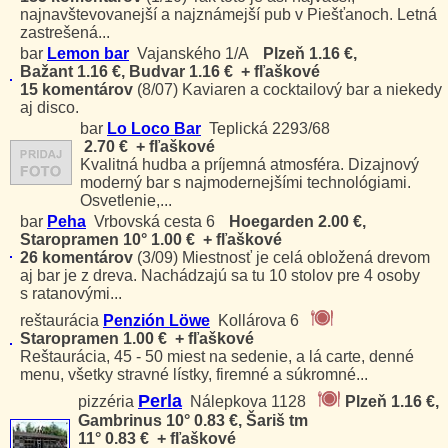
najnavštevovanejší a najznámejší pub v Piešťanoch. Letná
zastrešená...
bar
Lemon bar
Vajanského 1/A
Plzeň 1.16 €,
Bažant 1.16 €, Budvar 1.16 € + fľaškové
15 komentárov
(8/07)
Kaviaren a cocktailový bar a niekedy
aj disco.
bar
Lo Loco Bar
Teplická 2293/68
2.70 € + fľaškové
Kvalitná hudba a príjemná atmosféra. Dizajnový
moderný bar s najmodernejšími technológiami.
Osvetlenie,...
bar
Peha
Vrbovská cesta 6
Hoegarden 2.00 €,
Staropramen 10° 1.00 € + fľaškové
26 komentárov
(3/09)
Miestnosť je celá obložená drevom
aj bar je z dreva. Nachádzajú sa tu 10 stolov pre 4 osoby
s ratanovými...
reštaurácia
Penzión Löwe
Kollárova 6
Staropramen 1.00 € + fľaškové
Reštaurácia, 45 - 50 miest na sedenie, a lá carte, denné
menu, všetky stravné lístky, firemné a súkromné...
Perla
pizzéria
Nálepkova 1128
Plzeň 1.16 €,
Gambrinus 10° 0.83 €, Šariš tm
11° 0.83 € + fľaškové