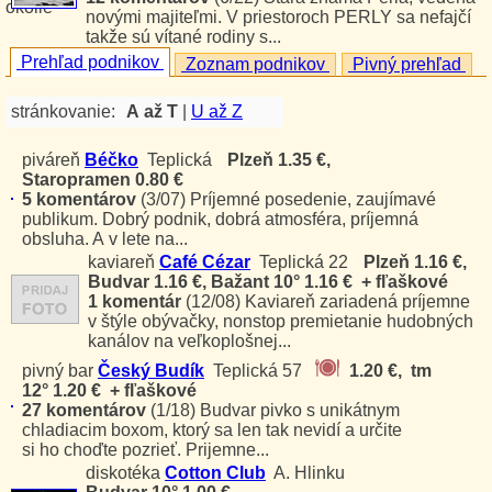
novými majiteľmi. V priestoroch PERLY sa nefajčí
takže sú vítané rodiny s...
Prehľad podnikov
Zoznam podnikov
Pivný prehľad
stránkovanie:
A až T
|
U až Z
piváreň
Béčko
Teplická
Plzeň 1.35 €,
Staropramen 0.80 €
5 komentárov
(3/07)
Príjemné posedenie, zaujímavé
publikum. Dobrý podnik, dobrá atmosféra, príjemná
obsluha. A v lete na...
kaviareň
Café Cézar
Teplická 22
Plzeň 1.16 €,
Budvar 1.16 €, Bažant 10° 1.16 € + fľaškové
1 komentár
(12/08)
Kaviareň zariadená príjemne
v štýle obývačky, nonstop premietanie hudobných
kanálov na veľkoplošnej...
pivný bar
Český Budík
Teplická 57
1.20 €, tm
12° 1.20 € + fľaškové
27 komentárov
(1/18)
Budvar pivko s unikátnym
chladiacim boxom, ktorý sa len tak nevidí a určite
si ho choďte pozrieť. Prijemne...
diskotéka
Cotton Club
A. Hlinku