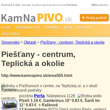
Štvrtok
6.8.2026 oslavuje
Jozefína
zajtra pozýva na pivo
Štefánia
6980
podnikov
PIVO
Kam Na
.sk
Pridaj podnik
Úvod
Vyhľadávanie
Podniky
Blog
Kontakt
Užívatelia
Slovensko
>
Oblasti
>
Piešťany - centrum, Teplická a okolie
Piešťany - centrum,
Teplická a okolie
http://www.kamnapivo.sk/area565.html
podniky v Piešťanoch v centre, na Teplickej ul. a v okolí
Sponzorované podniky
Perla
pizzéria
Nálepkova 1128
Plzeň 1.16 €, Gambrinus 10° 0.83 €, Šariš tm
11° 0.83 € + fľaškové
12 komentárov
(6/22)
Stará známa Perla, vedená