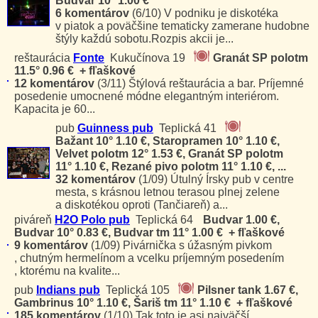
Budvar 10° 1.00 €
6 komentárov
(6/10)
V podniku je diskotéka
v piatok a poväčšine tematicky zamerane hudobne
štýly každú sobotu.Rozpis akcii je...
reštaurácia
Fonte
Kukučínova 19
Granát SP polotm
11.5° 0.96 € + fľaškové
12 komentárov
(3/11)
Štýlová reštaurácia a bar. Príjemné
posedenie umocnené módne elegantným interiérom.
Kapacita je 60...
pub
Guinness pub
Teplická 41
Bažant 10° 1.10 €, Staropramen 10° 1.10 €,
Velvet polotm 12° 1.53 €, Granát SP polotm
11° 1.10 €, Rezané pivo polotm 11° 1.10 €, ...
32 komentárov
(1/09)
Útulný Írsky pub v centre
mesta, s krásnou letnou terasou plnej zelene
a diskotékou oproti (Tančiareň) a...
piváreň
H2O Polo pub
Teplická 64
Budvar 1.00 €,
Budvar 10° 0.83 €, Budvar tm 11° 1.00 € + fľaškové
9 komentárov
(1/09)
Pivárnička s úžasným pivkom
, chutným hermelínom a vcelku príjemným posedením
, ktorému na kvalite...
pub
Indians pub
Teplická 105
Pilsner tank 1.67 €,
Gambrinus 10° 1.10 €, Šariš tm 11° 1.10 € + fľaškové
185 komentárov
(1/10)
Tak toto je asi najväčší,