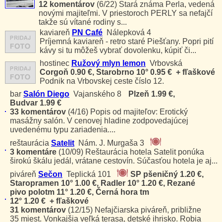
12 komentárov
(6/22)
Stará známa Perla, vedená
novými majiteľmi. V priestoroch PERLY sa nefajčí
takže sú vítané rodiny s...
kaviareň
PN Café
Nálepková 4
Príjemná kaviareň - retro staré Piešťany. Popri pití
kávy si tu môžeš vybrať dovolenku, kúpiť či...
hostinec
Ružový mlyn lemon
Vrbovská
Corgoň 0.90 €, Starobrno 10° 0.95 € + fľaškové
Podnik na Vrbovskej ceste číslo 12.
bar
Salón Diego
Vajanského 8
Plzeň 1.99 €,
Budvar 1.99 €
33 komentárov
(4/16)
Popis od majiteľov: Erotický
masážny salón. V cenovej hladine zodpovedajúcej
uvedenému typu zariadenia....
reštaurácia
Satelit
Nám. J. Murgaša 3
3 komentáre
(10/09)
Reštaurácia hotela Satelit ponúka
širokú škálu jedál, vrátane cestovín. Súčasťou hotela je aj...
piváreň
Sečon
Teplická 101
SP pšeničný 1.20 €,
Staropramen 10° 1.00 €, Radler 10° 1.20 €, Rezané
pivo polotm 11° 1.20 €, Černá hora tm
12° 1.20 € + fľaškové
31 komentárov
(12/15)
Nefajčiarska piváreň, približne
35 miest. Vonkajšia veľká terasa, detské ihrisko. Robia