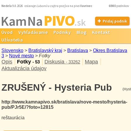
Nedeľa
9.8.2026 oslavuje
Ľubomíra
zajtra pozýva na pivo
Vavrinec
6980
podnikov
PIVO
Kam Na
.sk
Pridaj podnik
Úvod
Vyhľadávanie
Podniky
Blog
Kontakt
Užívatelia
Slovensko
>
Bratislavský kraj
>
Bratislava
>
Okres Bratislava
3
>
Nové mesto
>
Fotky
Opis
Fotky
Diskusia
Mapa
- 53
- 33262
Aktualizácia údajov
ZRUŠENÝ - Hysteria Pub
(Hyst
http://www.kamnapivo.sk/bratislava/nove-mesto/hysteria-
pub/PJr5E/?foto=12815
reštaurácia