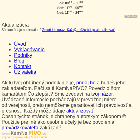
oo
oo
09
- 05
Pia:
oo
oo
11
- 05
Sob:
oo
oo
11
- 24
Ned:
[
aktualizuj
]
Aktualizácia
Sú tieto údaje neaktuálne?
Zmeň ich teraz. Každý môže údaje aktualizovať.
Úvod
Vyhľadávanie
Podniky
Blog
Kontakt
Užívatelia
Ak tu tvoj obľúbený podnik nie je,
pridaj ho
a budeš jeho
zakladateľom. Páči sa ti KamNaPIVO? Povedz o ňom
kamarátom.Čo zlepšiť? Sme zvedaví na
tvoj názor
.
Uvádzané informácie pochádzajú v prevažnej miere
od verejnosti, preto nemôžeme garantovať ich pravdivosť a
presnosť. Každý môže údaje
aktualizovať
.
Obsah týchto stránok je chránený autorským zákonom ©
Použitie pre iné ako osobné účely je bez povolenia
prevádzkovateľa
zakázané.
PIVO
Kam Na
www.
.sk
Tvoj pivný sprievodca Slovenskom