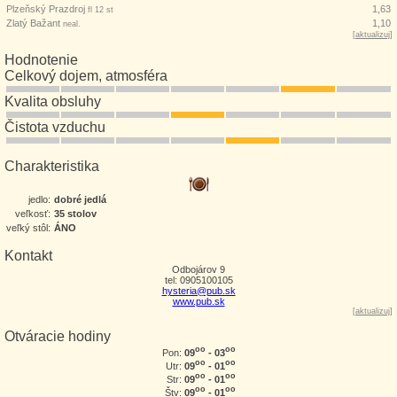
Plzeňský Prazdroj
1,63
fl 12 st
Zlatý Bažant
1,10
neal.
[
aktualizuj
]
Hodnotenie
Celkový dojem, atmosféra
Kvalita obsluhy
Čistota vzduchu
Charakteristika
jedlo:
dobré jedlá
veľkosť:
35 stolov
veľký stôl:
ÁNO
Kontakt
Odbojárov 9
tel: 0905100105
hysteria@pub.sk
www.pub.sk
[
aktualizuj
]
Otváracie hodiny
oo
oo
09
- 03
Pon:
oo
oo
09
- 01
Utr:
oo
oo
09
- 01
Str:
oo
oo
09
- 01
Štv: