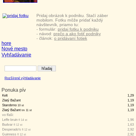
Pridaj obrázok k podniku. Stačí záber
mobilom. Fotku môže pridať každý
návštevník, priamo tu:
- formulár:
pridaj fotku k podniku
- návod:
prečo a ako fotiť podniky
- článok:
o pridávaní fotiek
hore
Nové mesto
Vyhľadávanie
Rozšírené výhľadávanie
Ponuka pív
Kelt
1,29
Zlatý Bažant
1,19
Starobrno
1,19
10 st
Zlatý Bažant
1,19
tm 11 st
vo fľaši:
Leffe bruin
1,96
fl 14 st
Budvar
1,63
fl 12 st
Desperado's
2,92
fl 12 st
Guinness
2,92
fl 12 st