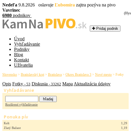
Nedeľa
9.8.2026 oslavuje
Ľubomíra
zajtra pozýva na pivo
Vavrinec
(Hys
6980
podnikov
PIVO
Kam Na
.sk
Pridaj podnik
Úvod
Vyhľadávanie
Podniky
Blog
Kontakt
Užívatelia
Slovensko
>
Bratislavský kraj
>
Bratislava
>
Okres Bratislava 3
>
Nové mesto
>
Fotky
Opis
Fotky
Diskusia
Mapa
Aktualizácia údajov
- 53
- 33262
Vyhľadávanie
Rozšírené výhľadávanie
Ponuka pív
Kelt
1,29
Zlatý Bažant
1,19