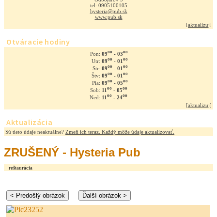
tel: 0905100105
hysteria@pub.sk
www.pub.sk
[
aktualizuj
]
Otváracie hodiny
oo
oo
09
- 03
Pon:
oo
oo
09
- 01
Utr:
oo
oo
09
- 01
Str:
oo
oo
09
- 01
Štv:
oo
oo
09
- 05
Pia:
oo
oo
11
- 05
Sob:
oo
oo
11
- 24
Ned:
[
aktualizuj
]
Aktualizácia
Sú tieto údaje neaktuálne?
Zmeň ich teraz. Každý môže údaje aktualizovať.
ZRUŠENÝ - Hysteria Pub
reštaurácia