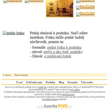
Pridaj obrázok k podniku. Stačí záber
mobilom. Fotku môže pridať každý
návštevník, priamo tu:
- formulár:
pridaj fotku k podniku
- návod:
prečo a ako fotiť podniky
- článok:
o pridávaní fotiek
hore
Nové mesto
Úvod
Vyhľadávanie
Podniky
Blog
Kontakt
Užívatelia
Ak tu tvoj obľúbený podnik nie je,
pridaj ho
a budeš jeho zakladateľom. Páči sa ti KamNaPIVO? Povedz o
ňom kamarátom.Čo zlepšiť? Sme zvedaví na
tvoj názor
.
Uvádzané informácie pochádzajú v prevažnej miere od verejnosti, preto nemôžeme garantovať ich pravdivosť
a presnosť. Každý môže údaje
aktualizovať
.
Obsah týchto stránok je chránený autorským zákonom © Použitie pre iné ako osobné účely je bez povolenia
prevádzkovateľa
zakázané.
PIVO
Kam Na
www.
.sk