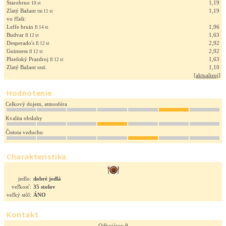
Starobrno
1,19
10 st
Zlatý Bažant
1,19
tm 11 st
vo fľaši:
Leffe bruin
1,96
fl 14 st
Budvar
1,63
fl 12 st
Desperado's
2,92
fl 12 st
Guinness
2,92
fl 12 st
Plzeňský Prazdroj
1,63
fl 12 st
Zlatý Bažant
1,10
neal.
[
aktualizuj
]
Hodnotenie
Celkový dojem, atmosféra
Kvalita obsluhy
Čistota vzduchu
Charakteristika
jedlo:
dobré jedlá
veľkosť:
35 stolov
veľký stôl:
ÁNO
Kontakt
Odbojárov 9