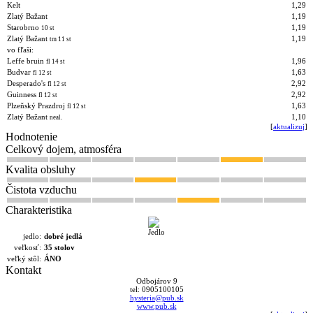
Kelt
1,29
Zlatý Bažant
1,19
Starobrno
1,19
10 st
Zlatý Bažant
1,19
tm 11 st
vo fľaši:
Leffe bruin
1,96
fl 14 st
Budvar
1,63
fl 12 st
Desperado's
2,92
fl 12 st
Guinness
2,92
fl 12 st
Plzeňský Prazdroj
1,63
fl 12 st
Zlatý Bažant
1,10
neal.
[
aktualizuj
]
Hodnotenie
Celkový dojem, atmosféra
Kvalita obsluhy
Čistota vzduchu
Charakteristika
jedlo:
dobré jedlá
veľkosť:
35 stolov
veľký stôl:
ÁNO
Kontakt
Odbojárov 9
tel: 0905100105
hysteria@pub.sk
www.pub.sk