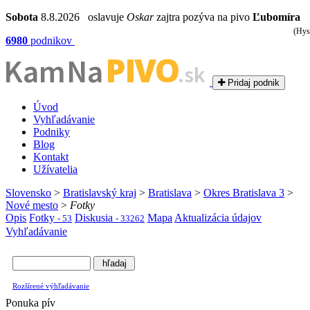
Sobota
8.8.2026 oslavuje
Oskar
zajtra pozýva na pivo
Ľubomíra
(Hys
6980
podnikov
PIVO
Kam Na
.sk
Pridaj podnik
Úvod
Vyhľadávanie
Podniky
Blog
Kontakt
Užívatelia
Slovensko
>
Bratislavský kraj
>
Bratislava
>
Okres Bratislava 3
>
Nové mesto
>
Fotky
Opis
Fotky
Diskusia
Mapa
Aktualizácia údajov
- 53
- 33262
Vyhľadávanie
Rozšírené výhľadávanie
Ponuka pív