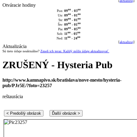
[
aktualizuj
]
Otváracie hodiny
oo
oo
09
- 03
Pon:
oo
oo
09
- 01
Utr:
oo
oo
09
- 01
Str:
oo
oo
09
- 01
Štv:
oo
oo
09
- 05
Pia:
oo
oo
11
- 05
Sob:
oo
oo
11
- 24
Ned:
[
aktualizuj
]
Aktualizácia
Sú tieto údaje neaktuálne?
Zmeň ich teraz. Každý môže údaje aktualizovať.
ZRUŠENÝ - Hysteria Pub
http://www.kamnapivo.sk/bratislava/nove-mesto/hysteria-
pub/PJr5E/?foto=23257
reštaurácia