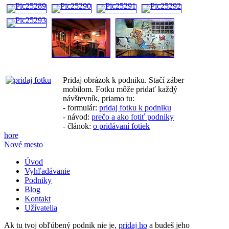
Pridaj obrázok k podniku. Stačí záber
mobilom. Fotku môže pridať každý
návštevník, priamo tu:
- formulár:
pridaj fotku k podniku
- návod:
prečo a ako fotiť podniky
- článok:
o pridávaní fotiek
hore
Nové mesto
Úvod
Vyhľadávanie
Podniky
Blog
Kontakt
Užívatelia
Ak tu tvoj obľúbený podnik nie je,
pridaj ho
a budeš jeho