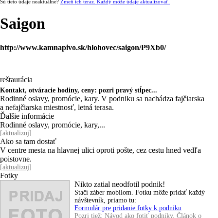
Sú tieto údaje neaktuálne?
Zmeň ich teraz. Každý môže údaje aktualizovať.
Saigon
http://www.kamnapivo.sk/hlohovec/saigon/P9Xb0/
reštaurácia
Kontakt, otváracie hodiny, ceny: pozri pravý stĺpec...
Rodinné oslavy, promócie, kary. V podniku sa nachádza fajčiarska
a nefajčiarska miestnosť, letná terasa.
Ďalšie informácie
Rodinné oslavy, promócie, kary,...
[
aktualizuj
]
Ako sa tam dostať
V centre mesta na hlavnej ulici oproti pošte, cez cestu hned vedľa
poistovne.
[
aktualizuj
]
Fotky
Nikto zatial neodfotil podnik!
Stačí záber mobilom. Fotku môže pridať každý
návštevník, priamo tu:
Formulár pre pridanie fotky k podniku
Pozri tiež:
Návod ako fotiť podniky
,
Článok o