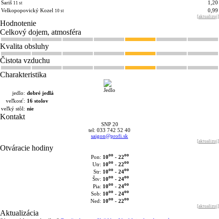
Šariš
1,20
11 st
Velkopopovický Kozel
0,99
10 st
[
aktualizuj
]
Hodnotenie
Celkový dojem, atmosféra
Kvalita obsluhy
Čistota vzduchu
Charakteristika
jedlo:
dobré jedlá
veľkosť:
16 stolov
veľký stôl:
nie
Kontakt
SNP 20
tel: 033 742 52 40
saigon@profi.sk
[
aktualizuj
]
Otváracie hodiny
oo
oo
10
- 22
Pon:
oo
oo
10
- 22
Utr:
oo
oo
10
- 24
Str:
oo
oo
10
- 24
Štv:
oo
oo
10
- 24
Pia:
oo
oo
10
- 24
Sob:
oo
oo
10
- 22
Ned:
[
aktualizuj
]
Aktualizácia