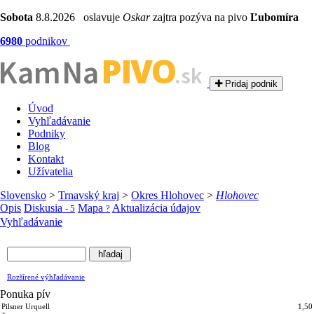
Sobota
8.8.2026 oslavuje
Oskar
zajtra pozýva na pivo
Ľubomíra
6980
podnikov
PIVO
Kam Na
.sk
Pridaj podnik
Úvod
Vyhľadávanie
Podniky
Blog
Kontakt
Užívatelia
Slovensko
>
Trnavský kraj
>
Okres Hlohovec
>
Hlohovec
Opis
Diskusia
Mapa
Aktualizácia údajov
- 5
?
Vyhľadávanie
Rozšírené výhľadávanie
Ponuka pív
Pilsner Urquell
1,50