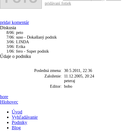
pridávaní fotiek
pridaj komentár
Diskusia
8/06: peto
7/06: suso - Dokašlaný podnik
3/06: LINDA
3/06: Erika
1/06: fero - Super podnik
Údaje o podniku
Posledná zmena:
30.5.2011, 22:36
Založenie:
11.12.2005, 20:24
peteraj
Editor:
bobo
hore
Hlohovec
Úvod
Vyhľadávanie
Podniky
Blog