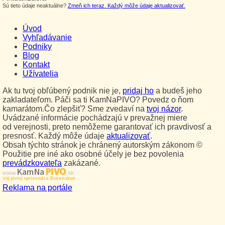
Sú tieto údaje neaktuálne?
Zmeň ich teraz. Každý môže údaje aktualizovať.
Úvod
Vyhľadávanie
Podniky
Blog
Kontakt
Užívatelia
Ak tu tvoj obľúbený podnik nie je,
pridaj ho
a budeš jeho
zakladateľom. Páči sa ti KamNaPIVO? Povedz o ňom
kamarátom.Čo zlepšiť? Sme zvedaví na
tvoj názor
.
Uvádzané informácie pochádzajú v prevažnej miere
od verejnosti, preto nemôžeme garantovať ich pravdivosť a
presnosť. Každý môže údaje
aktualizovať
.
Obsah týchto stránok je chránený autorským zákonom ©
Použitie pre iné ako osobné účely je bez povolenia
prevádzkovateľa
zakázané.
PIVO
Kam Na
www.
.sk
Tvoj pivný sprievodca Slovenskom
Reklama na portále