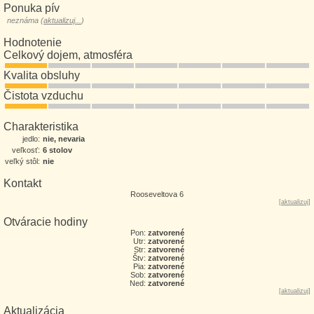
Ponuka pív
neznáma (
aktualizuj...
)
Hodnotenie
Celkový dojem, atmosféra
Kvalita obsluhy
Čistota vzduchu
Charakteristika
jedlo:
nie, nevaria
veľkosť:
6 stolov
veľký stôl:
nie
Kontakt
Rooseveltova 6
[
aktualizuj
]
Otváracie hodiny
Pon:
zatvorené
Utr:
zatvorené
Str:
zatvorené
Štv:
zatvorené
Pia:
zatvorené
Sob:
zatvorené
Ned:
zatvorené
[
aktualizuj
]
Aktualizácia