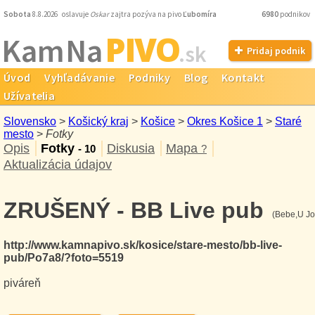
Sobota
8.8.2026 oslavuje
Oskar
zajtra pozýva na pivo
Ľubomíra
6980
podnikov
PIVO
Kam Na
.sk
Pridaj podnik
Úvod
Vyhľadávanie
Podniky
Blog
Kontakt
Užívatelia
Slovensko
>
Košický kraj
>
Košice
>
Okres Košice 1
>
Staré
mesto
>
Fotky
Opis
Fotky
Diskusia
Mapa
- 10
?
Aktualizácia údajov
ZRUŠENÝ - BB Live pub
(Bebe,U Jo
http://www.kamnapivo.sk/kosice/stare-mesto/bb-live-
pub/Po7a8/?foto=5519
piváreň