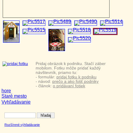
Pridaj obrázok k podniku. Stačí záber
mobilom. Fotku môže pridať každý
návštevník, priamo tu:
- formulár:
pridaj fotku k podniku
- návod:
prečo a ako fotiť podniky
- článok:
o pridávaní fotiek
hore
Staré mesto
Vyhľadávanie
Rozšírené výhľadávanie