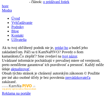
- článok:
o pridávaní fotiek
hore
Modra
Úvod
Vyhľadávanie
Podniky
Blog
Kontakt
Užívatelia
Ak tu tvoj obľúbený podnik nie je,
pridaj ho
a budeš jeho
zakladateľom. Páči sa ti KamNaPIVO? Povedz o ňom
kamarátom.Čo zlepšiť? Sme zvedaví na
tvoj názor
.
Uvádzané informácie pochádzajú v prevažnej miere od verejnosti,
preto nemôžeme garantovať ich pravdivosť a presnosť. Každý môže
údaje
aktualizovať
.
Obsah týchto stránok je chránený autorským zákonom © Použitie
pre iné ako osobné účely je bez povolenia
prevádzkovateľa
zakázané.
PIVO
Kam Na
www.
.sk
Tvoj pivný sprievodca Slovenskom
Reklama na portále