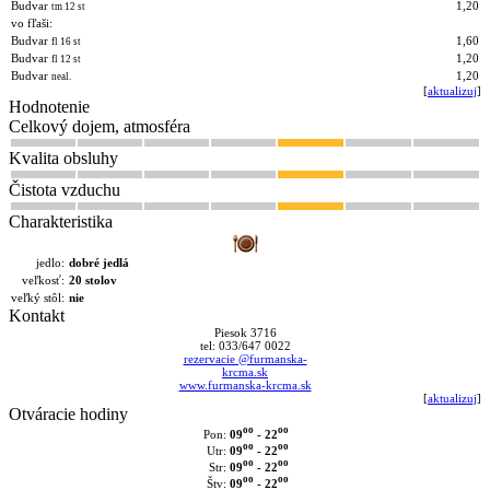
Budvar
1,20
tm 12 st
vo fľaši:
Budvar
1,60
fl 16 st
Budvar
1,20
fl 12 st
Budvar
1,20
neal.
[
aktualizuj
]
Hodnotenie
Celkový dojem, atmosféra
Kvalita obsluhy
Čistota vzduchu
Charakteristika
jedlo:
dobré jedlá
veľkosť:
20 stolov
veľký stôl:
nie
Kontakt
Piesok 3716
tel: 033/647 0022
rezervacie @furmanska-
krcma.sk
www.furmanska-krcma.sk
[
aktualizuj
]
Otváracie hodiny
oo
oo
09
- 22
Pon:
oo
oo
09
- 22
Utr:
oo
oo
09
- 22
Str:
oo
oo
09
- 22
Štv: