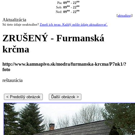
oo
oo
09
- 22
Pia:
oo
oo
09
- 22
Sob:
oo
oo
09
- 22
Ned:
[
aktualizuj
]
Aktualizácia
Sú tieto údaje neaktuálne?
Zmeň ich teraz. Každý môže údaje aktualizovať.
ZRUŠENÝ - Furmanská
krčma
http://www.kamnapivo.sk/modra/furmanska-krcma/P7nk1/?
foto
reštaurácia