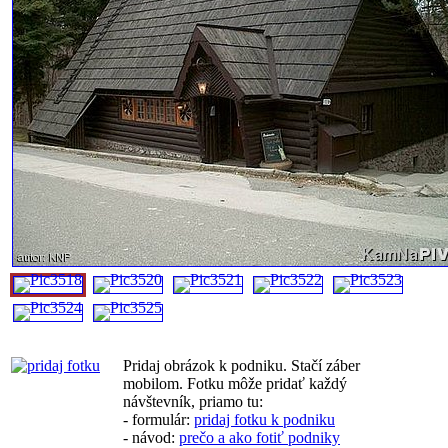
Pridaj obrázok k podniku. Stačí záber
mobilom. Fotku môže pridať každý
návštevník, priamo tu:
- formulár:
pridaj fotku k podniku
- návod:
prečo a ako fotiť podniky