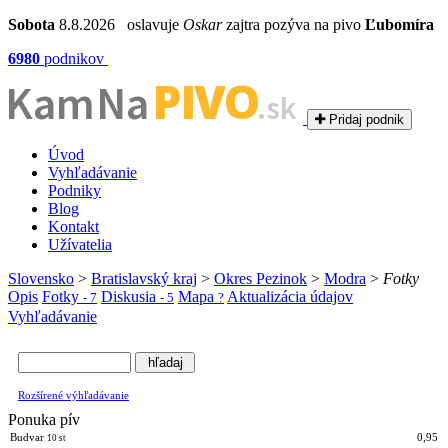
Sobota
8.8.2026 oslavuje
Oskar
zajtra pozýva na pivo
Ľubomíra
6980
podnikov
PIVO
Kam Na
.sk
Pridaj podnik
Úvod
Vyhľadávanie
Podniky
Blog
Kontakt
Užívatelia
Slovensko
>
Bratislavský kraj
>
Okres Pezinok
>
Modra
>
Fotky
Opis
Fotky
Diskusia
Mapa
Aktualizácia údajov
- 7
- 5
?
Vyhľadávanie
Rozšírené výhľadávanie
Ponuka pív
Budvar
0,95
10 st