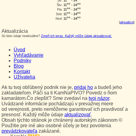
11
- 24
Str:
oo
oo
11
- 24
Štv:
oo
oo
11
- 24
Pia:
oo
oo
11
- 24
Sob:
oo
oo
11
- 24
Ned:
[
aktualizuj
]
Aktualizácia
Sú tieto údaje neaktuálne?
Zmeň ich teraz. Každý môže údaje aktualizovať.
Úvod
Vyhľadávanie
Podniky
Blog
Kontakt
Užívatelia
Ak tu tvoj obľúbený podnik nie je,
pridaj ho
a budeš jeho
zakladateľom. Páči sa ti KamNaPIVO? Povedz o ňom
kamarátom.Čo zlepšiť? Sme zvedaví na
tvoj názor
.
Uvádzané informácie pochádzajú v prevažnej miere
od verejnosti, preto nemôžeme garantovať ich pravdivosť a
presnosť. Každý môže údaje
aktualizovať
.
Obsah týchto stránok je chránený autorským zákonom ©
Použitie pre iné ako osobné účely je bez povolenia
prevádzkovateľa
zakázané.
PIVO