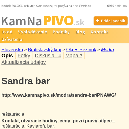
Nedeľa
9.8.2026 oslavuje
Ľubomíra
zajtra pozýva na pivo
Vavrinec
6980
podnikov
PIVO
Kam Na
.sk
Pridaj podnik
Úvod
Vyhľadávanie
Podniky
Blog
Kontakt
Užívatelia
Slovensko
>
Bratislavský kraj
>
Okres Pezinok
>
Modra
Opis
Fotky
Diskusia
Mapa
- 4
?
Aktualizácia údajov
Sandra bar
http://www.kamnapivo.sk/modra/sandra-bar/PNAWG/
reštaurácia
Kontakt, otváracie hodiny, ceny: pozri pravý stĺpec...
reštaurácia, Kaviareň, bar.