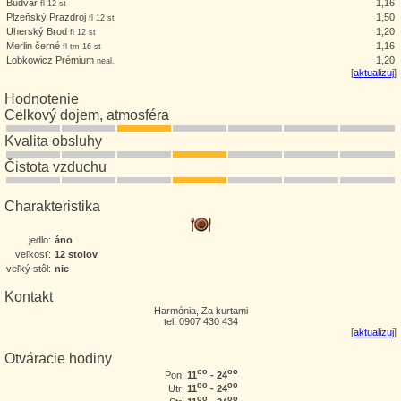
Budvar
1,16
fl 12 st
Plzeňský Prazdroj
1,50
fl 12 st
Uherský Brod
1,20
fl 12 st
Merlin černé
1,16
fl tm 16 st
Lobkowicz Prémium
1,20
neal.
[
aktualizuj
]
Hodnotenie
Celkový dojem, atmosféra
Kvalita obsluhy
Čistota vzduchu
Charakteristika
jedlo:
áno
veľkosť:
12 stolov
veľký stôl:
nie
Kontakt
Harmónia, Za kurtami
tel: 0907 430 434
[
aktualizuj
]
Otváracie hodiny
oo
oo
11
- 24
Pon:
oo
oo
11
- 24
Utr:
oo
oo