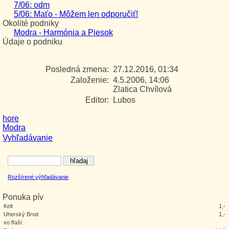
7/06: odm
5/06: Maťo - Môžem len odporučiť!
Okolité podniky
Modra - Harmónia a Piesok
Údaje o podniku
Posledná zmena:
27.12.2016, 01:34
Založenie:
4.5.2006, 14:06
Zlatica Chvílová
Editor:
Lubos
hore
Modra
Vyhľadávanie
Rozšírené výhľadávanie
Ponuka pív
Kelt
1,-
Uherský Brod
1,-
vo fľaši: