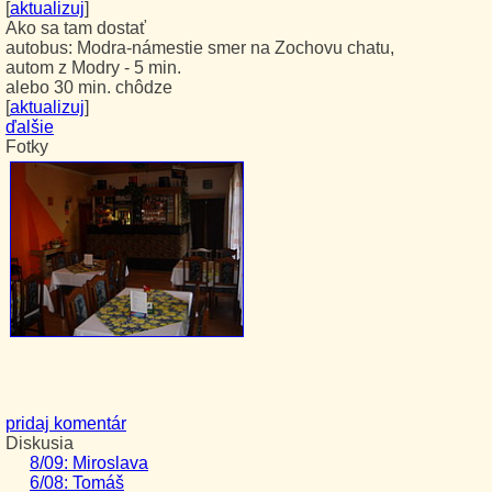
[
aktualizuj
]
Ako sa tam dostať
autobus: Modra-námestie smer na Zochovu chatu,
autom z Modry - 5 min.
alebo 30 min. chôdze
[
aktualizuj
]
ďalšie
Fotky
pridaj komentár
Diskusia
8/09: Miroslava
6/08: Tomáš