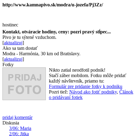
http://www.kamnapivo.sk/modra/u-jozefa/Pj3Zz/
hostinec
Kontakt, otváracie hodiny, ceny: pozri pravý stĺpec...
Pivo je tu sýtené vzduchom.
[
aktualizuj
]
Ako sa tam dostať
Modra - Harmónia, 30 km od Bratislavy.
[
aktualizuj
]
Fotky
Nikto zatial neodfotil podnik!
Stačí záber mobilom. Fotku môže pridať
každý návštevník, priamo tu:
Formulár pre pridanie fotky k podniku
Pozri tiež:
Návod ako fotiť podniky
,
Článok
o pridávaní fotiek
pridaj komentár
Diskusia
3/06: Maria
2/06: Jitka