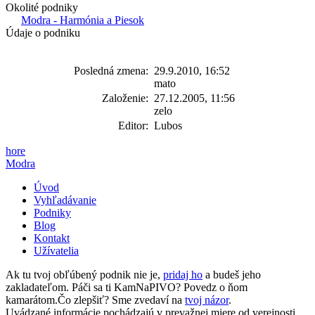
Okolité podniky
Modra - Harmónia a Piesok
Údaje o podniku
Posledná zmena:
29.9.2010, 16:52
mato
Založenie:
27.12.2005, 11:56
zelo
Editor:
Lubos
hore
Modra
Úvod
Vyhľadávanie
Podniky
Blog
Kontakt
Užívatelia
Ak tu tvoj obľúbený podnik nie je,
pridaj ho
a budeš jeho
zakladateľom. Páči sa ti KamNaPIVO? Povedz o ňom
kamarátom.Čo zlepšiť? Sme zvedaví na
tvoj názor
.
Uvádzané informácie pochádzajú v prevažnej miere od verejnosti,