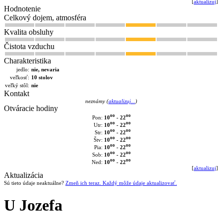
[
aktualizuj
]
Hodnotenie
Celkový dojem, atmosféra
Kvalita obsluhy
Čistota vzduchu
Charakteristika
jedlo:
nie, nevaria
veľkosť:
10 stolov
veľký stôl:
nie
Kontakt
neznámy (
aktualizuj...
)
Otváracie hodiny
oo
oo
10
- 22
Pon:
oo
oo
10
- 22
Utr:
oo
oo
10
- 22
Str:
oo
oo
10
- 22
Štv:
oo
oo
10
- 22
Pia:
oo
oo
10
- 22
Sob:
oo
oo
10
- 22
Ned:
[
aktualizuj
]
Aktualizácia
Sú tieto údaje neaktuálne?
Zmeň ich teraz. Každý môže údaje aktualizovať.
U Jozefa