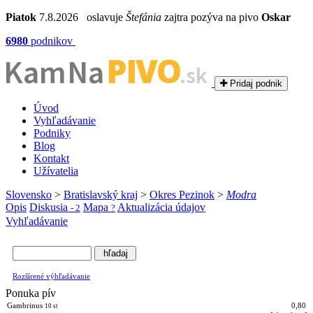
Piatok
7.8.2026 oslavuje
Štefánia
zajtra pozýva na pivo
Oskar
6980
podnikov
PIVO
Kam Na
.sk
Pridaj podnik
Úvod
Vyhľadávanie
Podniky
Blog
Kontakt
Užívatelia
Slovensko
>
Bratislavský kraj
>
Okres Pezinok
>
Modra
Opis
Diskusia
Mapa
Aktualizácia údajov
- 2
?
Vyhľadávanie
Rozšírené výhľadávanie
Ponuka pív
Gambrinus
0,80
10 st