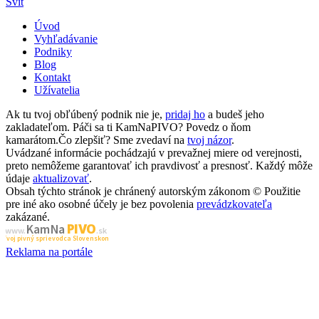
Svit
Úvod
Vyhľadávanie
Podniky
Blog
Kontakt
Užívatelia
Ak tu tvoj obľúbený podnik nie je,
pridaj ho
a budeš jeho
zakladateľom. Páči sa ti KamNaPIVO? Povedz o ňom
kamarátom.Čo zlepšiť? Sme zvedaví na
tvoj názor
.
Uvádzané informácie pochádzajú v prevažnej miere od verejnosti,
preto nemôžeme garantovať ich pravdivosť a presnosť. Každý môže
údaje
aktualizovať
.
Obsah týchto stránok je chránený autorským zákonom © Použitie
pre iné ako osobné účely je bez povolenia
prevádzkovateľa
zakázané.
PIVO
Kam Na
www.
.sk
Tvoj pivný sprievodca Slovenskom
Reklama na portále