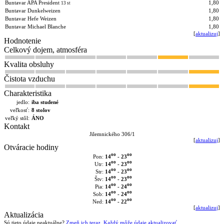
Buntavar APA President
1,80
13 st
Buntavar Dunkelweizen
1,80
Buntavar Hefe Weizen
1,80
Buntavar Michael Blanche
1,80
[
aktualizuj
]
Hodnotenie
Celkový dojem, atmosféra
Kvalita obsluhy
Čistota vzduchu
Charakteristika
jedlo:
iba studené
veľkosť:
8 stolov
veľký stôl:
ÁNO
Kontakt
Jilemnického 306/1
[
aktualizuj
]
Otváracie hodiny
oo
oo
14
- 23
Pon:
oo
oo
14
- 23
Utr:
oo
oo
14
- 23
Str:
oo
oo
14
- 23
Štv:
oo
oo
14
- 24
Pia:
oo
oo
14
- 24
Sob:
oo
oo
14
- 22
Ned:
[
aktualizuj
]
Aktualizácia
Sú tieto údaje neaktuálne?
Zmeň ich teraz. Každý môže údaje aktualizovať.