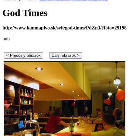
God Times
http://www.kamnapivo.sk/svit/god-times/PdZn3/?foto=29198
pub