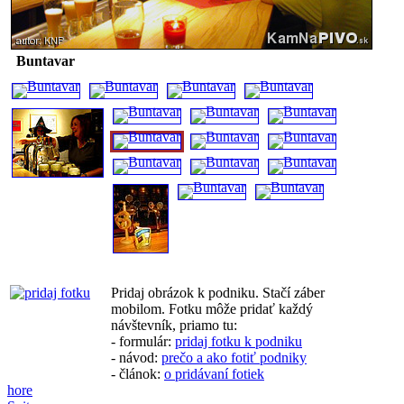
Buntavar
Pridaj obrázok k podniku. Stačí záber
mobilom. Fotku môže pridať každý
návštevník, priamo tu:
- formulár:
pridaj fotku k podniku
- návod:
prečo a ako fotiť podniky
- článok:
o pridávaní fotiek
hore