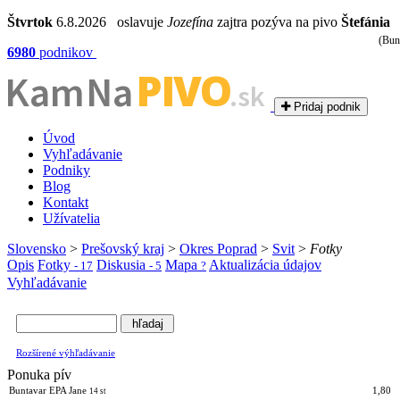
Štvrtok
6.8.2026 oslavuje
Jozefína
zajtra pozýva na pivo
Štefánia
(Bun
6980
podnikov
PIVO
Kam Na
.sk
Pridaj podnik
Úvod
Vyhľadávanie
Podniky
Blog
Kontakt
Užívatelia
Slovensko
>
Prešovský kraj
>
Okres Poprad
>
Svit
>
Fotky
Opis
Fotky
Diskusia
Mapa
Aktualizácia údajov
- 17
- 5
?
Vyhľadávanie
Rozšírené výhľadávanie
Ponuka pív
Buntavar EPA Jane
1,80
14 st