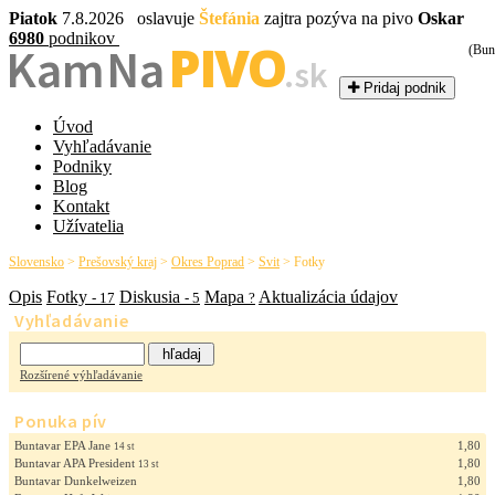
Piatok
7.8.2026 oslavuje
Štefánia
zajtra pozýva na pivo
Oskar
6980
podnikov
PIVO
Kam Na
(Bun
.sk
Pridaj podnik
Úvod
Vyhľadávanie
Podniky
Blog
Kontakt
Užívatelia
Slovensko
>
Prešovský kraj
>
Okres Poprad
>
Svit
>
Fotky
Opis
Fotky
Diskusia
Mapa
Aktualizácia údajov
- 17
- 5
?
Vyhľadávanie
Rozšírené výhľadávanie
Ponuka pív
Buntavar EPA Jane
1,80
14 st
Buntavar APA President
1,80
13 st
Buntavar Dunkelweizen
1,80