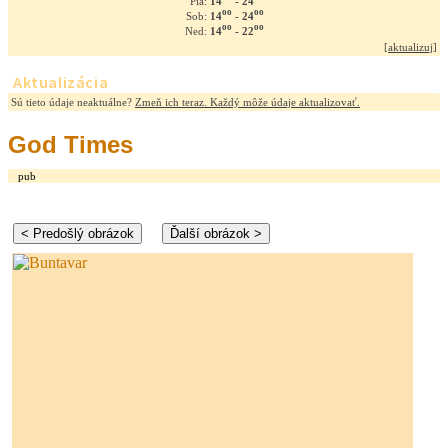
14
- 24
Pia:
oo
oo
14
- 24
Sob:
oo
oo
14
- 22
Ned:
[
aktualizuj
]
Aktualizácia
Sú tieto údaje neaktuálne?
Zmeň ich teraz. Každý môže údaje aktualizovať.
God Times
pub