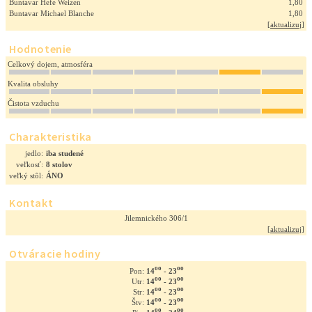
Buntavar Hefe Weizen
1,80
Buntavar Michael Blanche
1,80
[
aktualizuj
]
Hodnotenie
Celkový dojem, atmosféra
Kvalita obsluhy
Čistota vzduchu
Charakteristika
jedlo:
iba studené
veľkosť:
8 stolov
veľký stôl:
ÁNO
Kontakt
Jilemnického 306/1
[
aktualizuj
]
Otváracie hodiny
oo
oo
14
- 23
Pon:
oo
oo
14
- 23
Utr:
oo
oo
14
- 23
Str:
oo
oo
14
- 23
Štv:
oo
oo