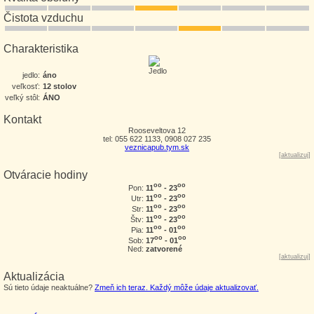
Čistota vzduchu
Charakteristika
jedlo:
áno
veľkosť:
12 stolov
veľký stôl:
ÁNO
Kontakt
Rooseveltova 12
tel: 055 622 1133, 0908 027 235
veznicapub.tym.sk
[
aktualizuj
]
Otváracie hodiny
oo
oo
11
- 23
Pon:
oo
oo
11
- 23
Utr:
oo
oo
11
- 23
Str:
oo
oo
11
- 23
Štv:
oo
oo
11
- 01
Pia:
oo
oo
17
- 01
Sob:
Ned:
zatvorené
[
aktualizuj
]
Aktualizácia
Sú tieto údaje neaktuálne?
Zmeň ich teraz. Každý môže údaje aktualizovať.