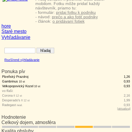
mobilom. Fotku môže pridať každý
návštevník, priamo tu:
- formulár:
pridaj fotku k podniku
- návod:
prečo a ako fotiť podniky
- článok:
o pridávaní fotiek
hore
Staré mesto
Vyhľadávanie
Rozšírené výhľadávanie
Ponuka pív
Plzeňský Prazdroj
1,26
Gambrinus
0,93
10 st
Velkopopovický Kozel
0,93
10 st
vo fľaši:
Corona
2,16
fl 12 st
Desperado's
1,99
fl 12 st
Radegast
0,93
neal.
[
aktualizuj
]
Hodnotenie
Celkový dojem, atmosféra
Kvalita obsluhy