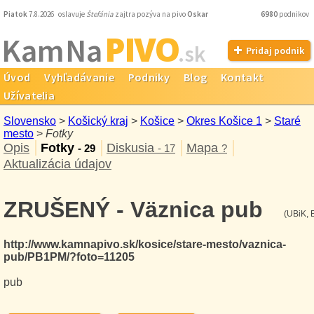
Piatok
7.8.2026 oslavuje
Štefánia
zajtra pozýva na pivo
Oskar
6980
podnikov
PIVO
Kam Na
.sk
Pridaj podnik
Úvod
Vyhľadávanie
Podniky
Blog
Kontakt
Užívatelia
Slovensko
>
Košický kraj
>
Košice
>
Okres Košice 1
>
Staré
mesto
>
Fotky
Opis
Fotky
Diskusia
Mapa
- 29
- 17
?
Aktualizácia údajov
ZRUŠENÝ - Väznica pub
(UBiK, 
http://www.kamnapivo.sk/kosice/stare-mesto/vaznica-
pub/PB1PM/?foto=11205
pub