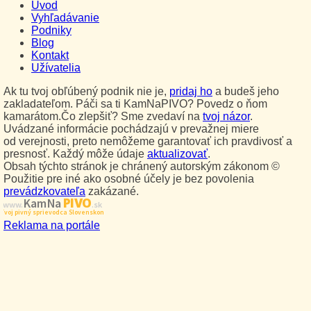
Úvod
Vyhľadávanie
Podniky
Blog
Kontakt
Užívatelia
Ak tu tvoj obľúbený podnik nie je,
pridaj ho
a budeš jeho
zakladateľom. Páči sa ti KamNaPIVO? Povedz o ňom
kamarátom.Čo zlepšiť? Sme zvedaví na
tvoj názor
.
Uvádzané informácie pochádzajú v prevažnej miere
od verejnosti, preto nemôžeme garantovať ich pravdivosť a
presnosť. Každý môže údaje
aktualizovať
.
Obsah týchto stránok je chránený autorským zákonom ©
Použitie pre iné ako osobné účely je bez povolenia
prevádzkovateľa
zakázané.
PIVO
Kam Na
www.
.sk
Tvoj pivný sprievodca Slovenskom
Reklama na portále