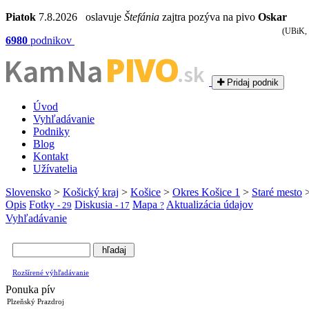
Piatok
7.8.2026 oslavuje
Štefánia
zajtra pozýva na pivo
Oskar
(UBiK, 
6980
podnikov
PIVO
Kam Na
.sk
Pridaj podnik
Úvod
Vyhľadávanie
Podniky
Blog
Kontakt
Užívatelia
Slovensko
>
Košický kraj
>
Košice
>
Okres Košice 1
>
Staré mesto
Opis
Fotky
Diskusia
Mapa
Aktualizácia údajov
- 29
- 17
?
Vyhľadávanie
Rozšírené výhľadávanie
Ponuka pív
Plzeňský Prazdroj