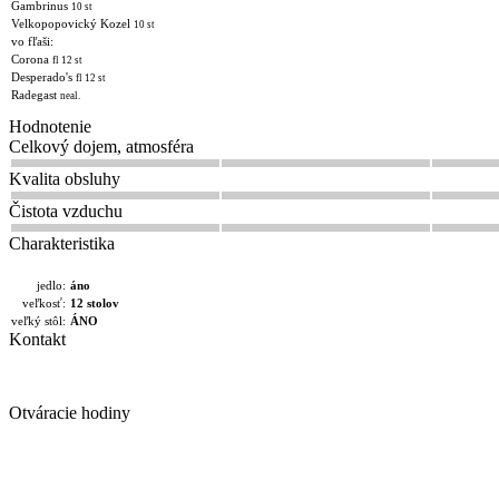
Gambrinus
10 st
Velkopopovický Kozel
10 st
vo fľaši:
Corona
fl 12 st
Desperado's
fl 12 st
Radegast
neal.
Hodnotenie
Celkový dojem, atmosféra
Kvalita obsluhy
Čistota vzduchu
Charakteristika
jedlo:
áno
veľkosť:
12 stolov
veľký stôl:
ÁNO
Kontakt
Otváracie hodiny