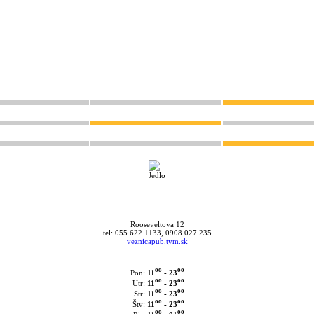
Rooseveltova 12
tel: 055 622 1133, 0908 027 235
veznicapub.tym.sk
oo
oo
11
- 23
Pon:
oo
oo
11
- 23
Utr:
oo
oo
11
- 23
Str:
oo
oo
11
- 23
Štv:
oo
oo