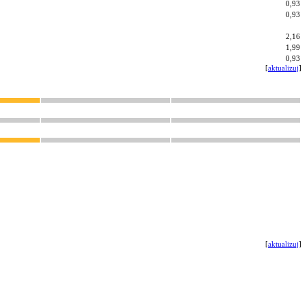
0,93
0,93
2,16
1,99
0,93
[
aktualizuj
]
[
aktualizuj
]