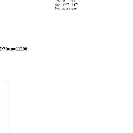
11
- 01
Pia:
oo
oo
17
- 01
Sob:
Ned:
zatvorené
M/?foto=11206