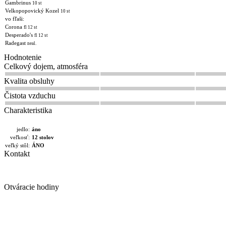
Gambrinus
10 st
Velkopopovický Kozel
10 st
vo fľaši:
Corona
fl 12 st
Desperado's
fl 12 st
Radegast
neal.
Hodnotenie
Celkový dojem, atmosféra
Kvalita obsluhy
Čistota vzduchu
Charakteristika
jedlo:
áno
veľkosť:
12 stolov
veľký stôl:
ÁNO
Kontakt
Otváracie hodiny