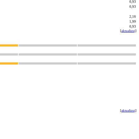
0,93
0,93
2,16
1,99
0,93
[
aktualizuj
]
[
aktualizuj
]