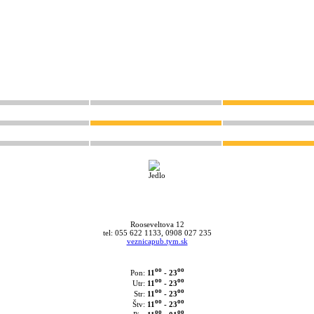
Rooseveltova 12
tel: 055 622 1133, 0908 027 235
veznicapub.tym.sk
oo
oo
11
- 23
Pon:
oo
oo
11
- 23
Utr:
oo
oo
11
- 23
Str:
oo
oo
11
- 23
Štv:
oo
oo