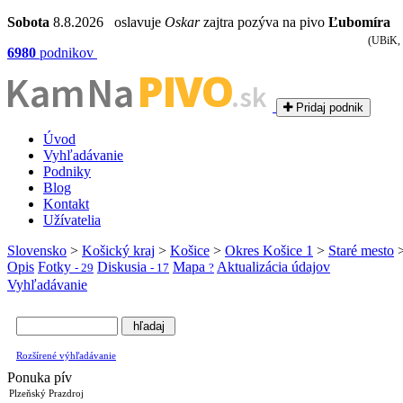
Sobota
8.8.2026 oslavuje
Oskar
zajtra pozýva na pivo
Ľubomíra
(UBiK, 
6980
podnikov
PIVO
Kam Na
.sk
Pridaj podnik
Úvod
Vyhľadávanie
Podniky
Blog
Kontakt
Užívatelia
Slovensko
>
Košický kraj
>
Košice
>
Okres Košice 1
>
Staré mesto
Opis
Fotky
Diskusia
Mapa
Aktualizácia údajov
- 29
- 17
?
Vyhľadávanie
Rozšírené výhľadávanie
Ponuka pív
Plzeňský Prazdroj