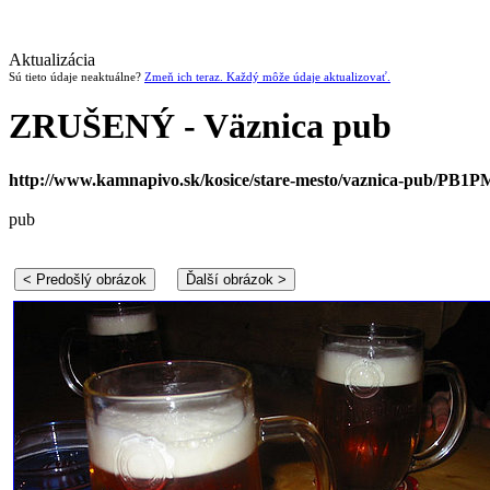
Aktualizácia
Sú tieto údaje neaktuálne?
Zmeň ich teraz. Každý môže údaje aktualizovať.
ZRUŠENÝ - Väznica pub
http://www.kamnapivo.sk/kosice/stare-mesto/vaznica-pub/PB1P
pub