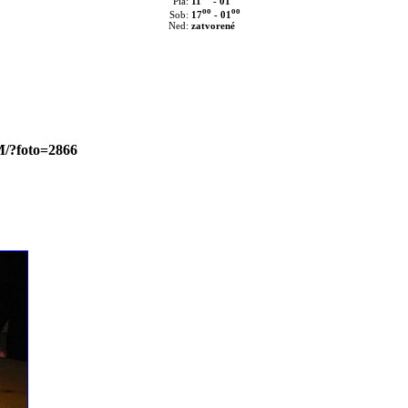
11
- 01
Pia:
oo
oo
17
- 01
Sob:
Ned:
zatvorené
M/?foto=2866