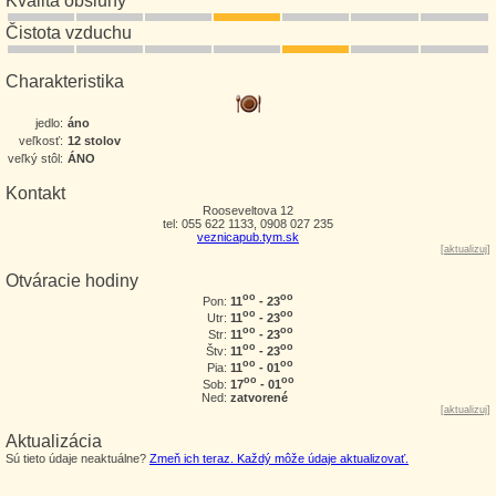
Kvalita obsluhy
Čistota vzduchu
Charakteristika
jedlo:
áno
veľkosť:
12 stolov
veľký stôl:
ÁNO
Kontakt
Rooseveltova 12
tel: 055 622 1133, 0908 027 235
veznicapub.tym.sk
[
aktualizuj
]
Otváracie hodiny
oo
oo
11
- 23
Pon:
oo
oo
11
- 23
Utr:
oo
oo
11
- 23
Str:
oo
oo
11
- 23
Štv:
oo
oo
11
- 01
Pia:
oo
oo
17
- 01
Sob:
Ned:
zatvorené
[
aktualizuj
]
Aktualizácia
Sú tieto údaje neaktuálne?
Zmeň ich teraz. Každý môže údaje aktualizovať.