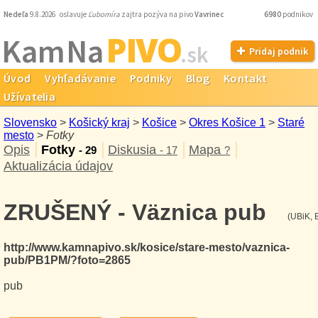
Nedeľa
9.8.2026 oslavuje
Ľubomíra
zajtra pozýva na pivo
Vavrinec
6980
podnikov
PIVO
Kam Na
.sk
Pridaj podnik
Úvod
Vyhľadávanie
Podniky
Blog
Kontakt
Užívatelia
Slovensko
>
Košický kraj
>
Košice
>
Okres Košice 1
>
Staré
mesto
>
Fotky
Opis
Fotky
Diskusia
Mapa
- 29
- 17
?
Aktualizácia údajov
ZRUŠENÝ - Väznica pub
(UBiK, 
http://www.kamnapivo.sk/kosice/stare-mesto/vaznica-
pub/PB1PM/?foto=2865
pub