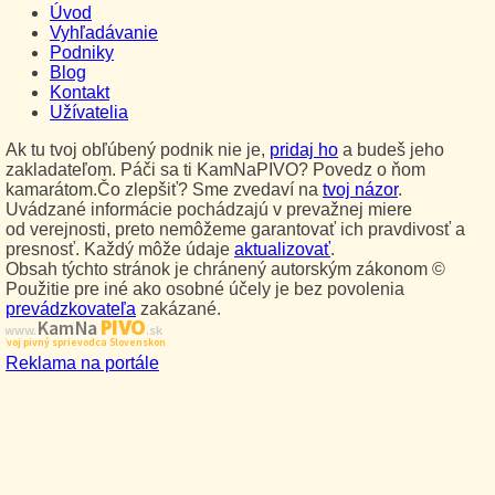
Úvod
Vyhľadávanie
Podniky
Blog
Kontakt
Užívatelia
Ak tu tvoj obľúbený podnik nie je,
pridaj ho
a budeš jeho
zakladateľom. Páči sa ti KamNaPIVO? Povedz o ňom
kamarátom.Čo zlepšiť? Sme zvedaví na
tvoj názor
.
Uvádzané informácie pochádzajú v prevažnej miere
od verejnosti, preto nemôžeme garantovať ich pravdivosť a
presnosť. Každý môže údaje
aktualizovať
.
Obsah týchto stránok je chránený autorským zákonom ©
Použitie pre iné ako osobné účely je bez povolenia
prevádzkovateľa
zakázané.
PIVO
Kam Na
www.
.sk
Tvoj pivný sprievodca Slovenskom
Reklama na portále