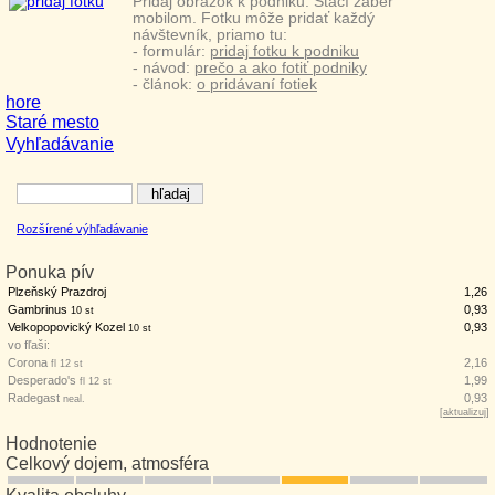
Pridaj obrázok k podniku. Stačí záber
mobilom. Fotku môže pridať každý
návštevník, priamo tu:
- formulár:
pridaj fotku k podniku
- návod:
prečo a ako fotiť podniky
- článok:
o pridávaní fotiek
hore
Staré mesto
Vyhľadávanie
Rozšírené výhľadávanie
Ponuka pív
Plzeňský Prazdroj
1,26
Gambrinus
0,93
10 st
Velkopopovický Kozel
0,93
10 st
vo fľaši:
Corona
2,16
fl 12 st
Desperado's
1,99
fl 12 st
Radegast
0,93
neal.
[
aktualizuj
]
Hodnotenie
Celkový dojem, atmosféra