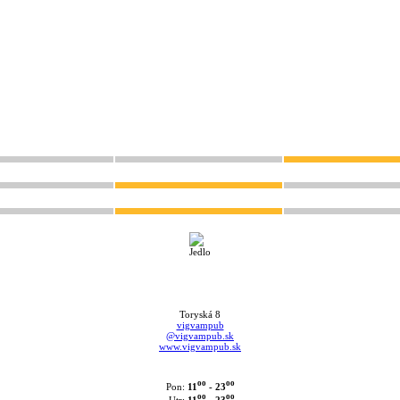
Toryská 8
vigvampub
@vigvampub.sk
www.vigvampub.sk
oo
oo
11
- 23
Pon:
oo
oo
11
- 23