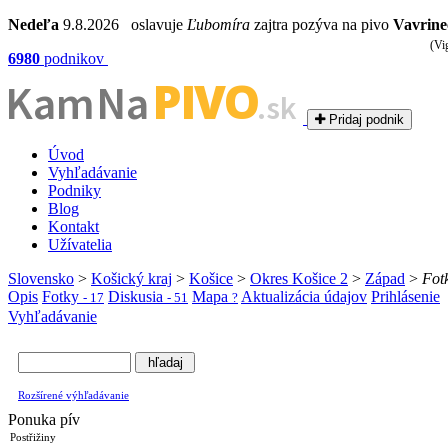
Nedeľa
9.8.2026 oslavuje
Ľubomíra
zajtra pozýva na pivo
Vavrine
(Vi
6980
podnikov
PIVO
Kam Na
.sk
Pridaj podnik
Úvod
Vyhľadávanie
Podniky
Blog
Kontakt
Užívatelia
Slovensko
>
Košický kraj
>
Košice
>
Okres Košice 2
>
Západ
>
Fot
Opis
Fotky
Diskusia
Mapa
Aktualizácia údajov
Prihlásenie
- 17
- 51
?
Vyhľadávanie
Rozšírené výhľadávanie
Ponuka pív
Postřižiny