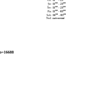
Utr:
oo
oo
11
- 23
Str:
oo
oo
11
- 23
Štv:
oo
oo
11
- 03
Pia:
oo
oo
16
- 03
Sob:
Ned:
zatvorené
to=16688