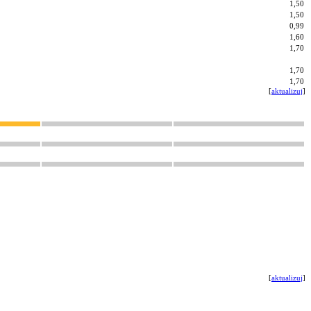
1,50
1,50
0,99
1,60
1,70
1,70
1,70
[
aktualizuj
]
[
aktualizuj
]