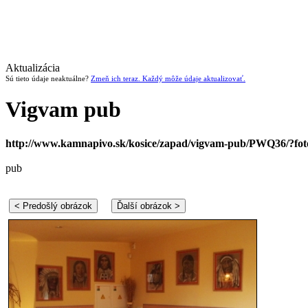
Aktualizácia
Sú tieto údaje neaktuálne?
Zmeň ich teraz. Každý môže údaje aktualizovať.
Vigvam pub
http://www.kamnapivo.sk/kosice/zapad/vigvam-pub/PWQ36/?fo
pub