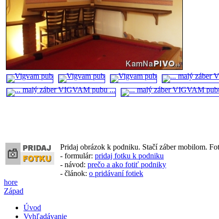
Pridaj obrázok k podniku. Stačí záber mobilom. Fo
- formulár:
pridaj fotku k podniku
- návod:
prečo a ako fotiť podniky
- článok:
o pridávaní fotiek
hore
Západ
Úvod
Vyhľadávanie