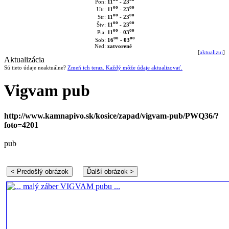
11
- 23
Pon:
oo
oo
11
- 23
Utr:
oo
oo
11
- 23
Str:
oo
oo
11
- 23
Štv:
oo
oo
11
- 03
Pia:
oo
oo
16
- 03
Sob:
Ned:
zatvorené
[
aktualizuj
]
Aktualizácia
Sú tieto údaje neaktuálne?
Zmeň ich teraz. Každý môže údaje aktualizovať.
Vigvam pub
http://www.kamnapivo.sk/kosice/zapad/vigvam-pub/PWQ36/?
foto=4201
pub