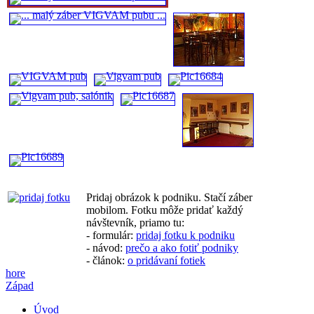
Pridaj obrázok k podniku. Stačí záber
mobilom. Fotku môže pridať každý
návštevník, priamo tu:
- formulár:
pridaj fotku k podniku
- návod:
prečo a ako fotiť podniky
- článok:
o pridávaní fotiek
hore
Západ
Úvod