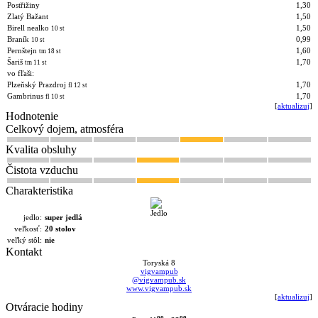
Postřižiny
1,30
Zlatý Bažant
1,50
Birell nealko
1,50
10 st
Braník
0,99
10 st
Pernštejn
1,60
tm 18 st
Šariš
1,70
tm 11 st
vo fľaši:
Plzeňský Prazdroj
1,70
fl 12 st
Gambrinus
1,70
fl 10 st
[
aktualizuj
]
Hodnotenie
Celkový dojem, atmosféra
Kvalita obsluhy
Čistota vzduchu
Charakteristika
jedlo:
super jedlá
veľkosť:
20 stolov
veľký stôl:
nie
Kontakt
Toryská 8
vigvampub
@vigvampub.sk
www.vigvampub.sk
[
aktualizuj
]
Otváracie hodiny
oo
oo