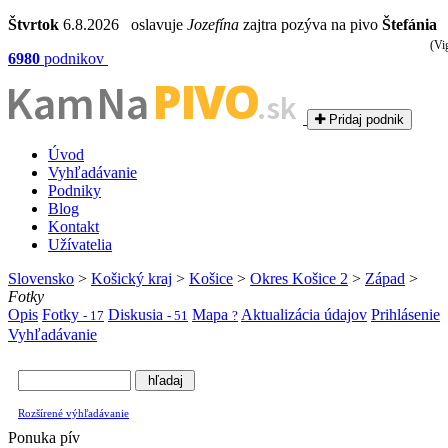
Štvrtok
6.8.2026 oslavuje
Jozefína
zajtra pozýva na pivo
Štefánia
(Vi
6980
podnikov
PIVO
Kam Na
.sk
Pridaj podnik
Úvod
Vyhľadávanie
Podniky
Blog
Kontakt
Užívatelia
Slovensko
>
Košický kraj
>
Košice
>
Okres Košice 2
>
Západ
>
Fotky
Opis
Fotky
Diskusia
Mapa
Aktualizácia údajov
Prihlásenie
- 17
- 51
?
Vyhľadávanie
Rozšírené výhľadávanie
Ponuka pív