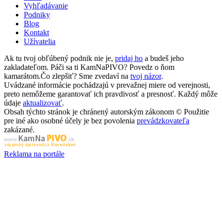
Vyhľadávanie
Podniky
Blog
Kontakt
Užívatelia
Ak tu tvoj obľúbený podnik nie je,
pridaj ho
a budeš jeho
zakladateľom. Páči sa ti KamNaPIVO? Povedz o ňom
kamarátom.Čo zlepšiť? Sme zvedaví na
tvoj názor
.
Uvádzané informácie pochádzajú v prevažnej miere od verejnosti,
preto nemôžeme garantovať ich pravdivosť a presnosť. Každý môže
údaje
aktualizovať
.
Obsah týchto stránok je chránený autorským zákonom © Použitie
pre iné ako osobné účely je bez povolenia
prevádzkovateľa
zakázané.
PIVO
Kam Na
www.
.sk
Tvoj pivný sprievodca Slovenskom
Reklama na portále