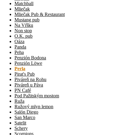
Matchball
Mliečak
Mliečak Pub & Restaurant
Mustang pub
Na Vŕšku
Non stop
O.K. pub
Oáza
Panda
Peha
Penzión Bodona
Penzión Löwe
Perla
Pirat's Pub
Piváreň na Rohu
Piváreň u Páva
PN Café
Pod Pažitským mostom
Ruža
Ružový mlyn lemon
Salón Diego
San Marco
Satelit
Schery
Scorpions