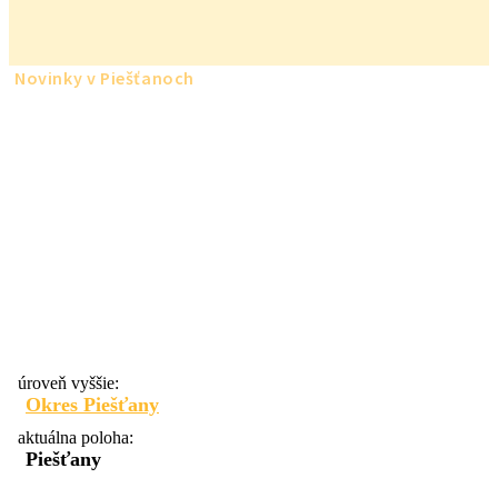
Novinky v Piešťanoch
úroveň vyššie:
Okres Piešťany
aktuálna poloha:
Piešťany