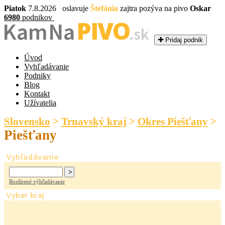
Piatok
7.8.2026 oslavuje
Štefánia
zajtra pozýva na pivo
Oskar
6980
podnikov
PIVO
Kam Na
.sk
Pridaj podnik
Úvod
Vyhľadávanie
Podniky
Blog
Kontakt
Užívatelia
Slovensko
>
Trnavský kraj
>
Okres Piešťany
>
Piešťany
Vyhľadávanie
Rozšírené výhľadávanie
Vyber kraj