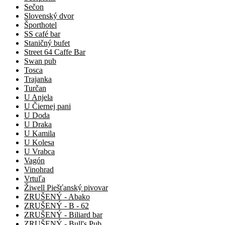
Sečon
Slovenský dvor
Športhotel
SS café bar
Staničný bufet
Street 64 Caffe Bar
Swan pub
Tosca
Trajanka
Turčan
U Anjela
U Čiernej pani
U Doda
U Draka
U Kamila
U Kolesa
U Vrabca
Vagón
Vinohrad
Vrtuľa
Žiwell Piešťanský pivovar
ZRUŠENÝ - Abako
ZRUŠENÝ - B - 62
ZRUŠENÝ - Biliard bar
ZRUŠENÝ - Bull's Pub