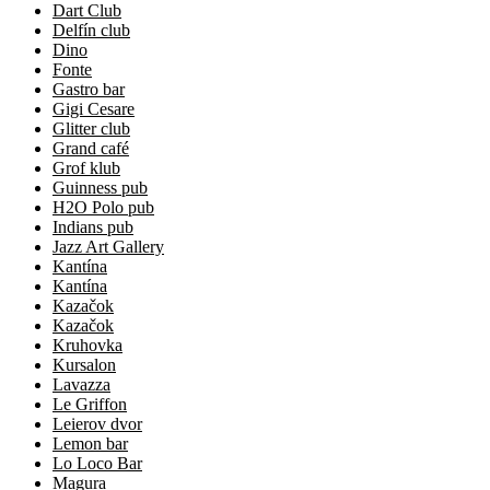
Dart Club
Delfín club
Dino
Fonte
Gastro bar
Gigi Cesare
Glitter club
Grand café
Grof klub
Guinness pub
H2O Polo pub
Indians pub
Jazz Art Gallery
Kantína
Kantína
Kazačok
Kazačok
Kruhovka
Kursalon
Lavazza
Le Griffon
Leierov dvor
Lemon bar
Lo Loco Bar
Magura