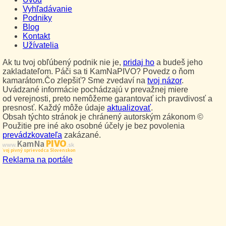
Vyhľadávanie
Podniky
Blog
Kontakt
Užívatelia
Ak tu tvoj obľúbený podnik nie je,
pridaj ho
a budeš jeho
zakladateľom. Páči sa ti KamNaPIVO? Povedz o ňom
kamarátom.Čo zlepšiť? Sme zvedaví na
tvoj názor
.
Uvádzané informácie pochádzajú v prevažnej miere
od verejnosti, preto nemôžeme garantovať ich pravdivosť a
presnosť. Každý môže údaje
aktualizovať
.
Obsah týchto stránok je chránený autorským zákonom ©
Použitie pre iné ako osobné účely je bez povolenia
prevádzkovateľa
zakázané.
PIVO
Kam Na
www.
.sk
Tvoj pivný sprievodca Slovenskom
Reklama na portále