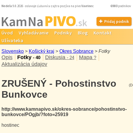
Nedeľa
9.8.2026 oslavuje
Ľubomíra
zajtra pozýva na pivo
Vavrinec
6980
podnikov
PIVO
Kam Na
.sk
Pridaj podnik
Úvod
Vyhľadávanie
Podniky
Blog
Kontakt
Užívatelia
Slovensko
>
Košický kraj
>
Okres Sobrance
>
Fotky
Opis
Fotky
Diskusia
Mapa
- 40
- 24
?
Aktualizácia údajov
ZRUŠENÝ - Pohostinstvo
(D
Bunkovce
http://www.kamnapivo.sk/okres-sobrance/pohostinstvo-
bunkovce/POgjb/?foto=25919
hostinec