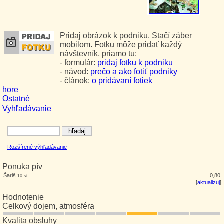
Pridaj obrázok k podniku. Stačí záber
mobilom. Fotku môže pridať každý
návštevník, priamo tu:
- formulár:
pridaj fotku k podniku
- návod:
prečo a ako fotiť podniky
- článok:
o pridávaní fotiek
hore
Ostatné
Vyhľadávanie
Rozšírené výhľadávanie
Ponuka pív
Šariš
0,80
10 st
[
aktualizuj
]
Hodnotenie
Celkový dojem, atmosféra
Kvalita obsluhy