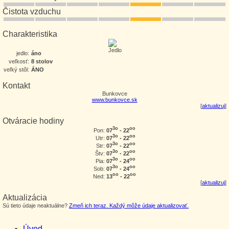
Čistota vzduchu
Charakteristika
jedlo:
áno
veľkosť:
8 stolov
veľký stôl:
ÁNO
Kontakt
Bunkovce
www.bunkovce.sk
[
aktualizuj
]
Otváracie hodiny
3o
oo
07
- 22
Pon:
3o
oo
07
- 22
Utr:
3o
oo
07
- 22
Str:
3o
oo
07
- 22
Štv:
3o
oo
07
- 24
Pia:
3o
oo
07
- 24
Sob:
oo
oo
13
- 22
Ned:
[
aktualizuj
]
Aktualizácia
Sú tieto údaje neaktuálne?
Zmeň ich teraz. Každý môže údaje aktualizovať.
Úvod