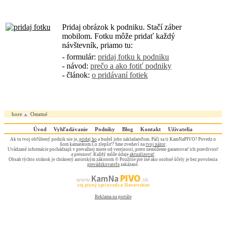
Pridaj obrázok k podniku. Stačí záber
mobilom. Fotku môže pridať každý
návštevník, priamo tu:
- formulár:
pridaj fotku k podniku
- návod:
prečo a ako fotiť podniky
- článok:
o pridávaní fotiek
hore
Ostatné
Úvod
Vyhľadávanie
Podniky
Blog
Kontakt
Užívatelia
Ak tu tvoj obľúbený podnik nie je,
pridaj ho
a budeš jeho zakladateľom. Páči sa ti KamNaPIVO? Povedz o
ňom kamarátom.Čo zlepšiť? Sme zvedaví na
tvoj názor
.
Uvádzané informácie pochádzajú v prevažnej miere od verejnosti, preto nemôžeme garantovať ich pravdivosť
a presnosť. Každý môže údaje
aktualizovať
.
Obsah týchto stránok je chránený autorským zákonom © Použitie pre iné ako osobné účely je bez povolenia
prevádzkovateľa
zakázané.
PIVO
Kam Na
www.
.sk
Tvoj pivný sprievodca Slovenskom
Reklama na portále