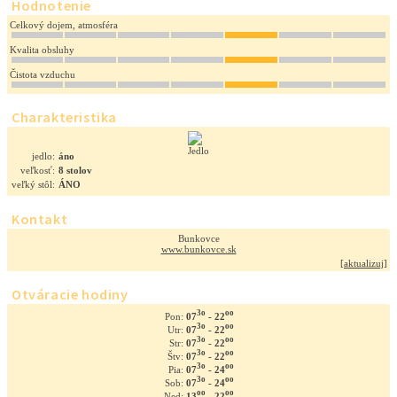
Hodnotenie
Celkový dojem, atmosféra
Kvalita obsluhy
Čistota vzduchu
Charakteristika
jedlo:
áno
veľkosť:
8 stolov
veľký stôl:
ÁNO
Kontakt
Bunkovce
www.bunkovce.sk
[
aktualizuj
]
Otváracie hodiny
3o
oo
07
- 22
Pon:
3o
oo
07
- 22
Utr:
3o
oo
07
- 22
Str:
3o
oo
07
- 22
Štv:
3o
oo
07
- 24
Pia:
3o
oo
07
- 24
Sob:
oo
oo
13
- 22
Ned: