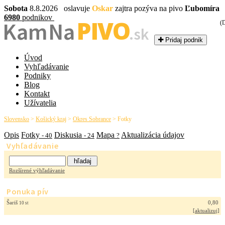
Sobota
8.8.2026 oslavuje
Oskar
zajtra pozýva na pivo
Ľubomíra
6980
podnikov
PIVO
Kam Na
(
.sk
Pridaj podnik
Úvod
Vyhľadávanie
Podniky
Blog
Kontakt
Užívatelia
Slovensko
>
Košický kraj
>
Okres Sobrance
>
Fotky
Opis
Fotky
Diskusia
Mapa
Aktualizácia údajov
- 40
- 24
?
Vyhľadávanie
Rozšírené výhľadávanie
Ponuka pív
Šariš
0,80
10 st
[
aktualizuj
]