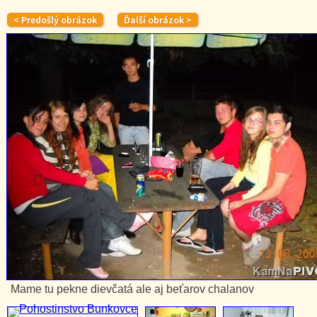
Mame tu pekne dievčatá ale aj beťarov chalanov