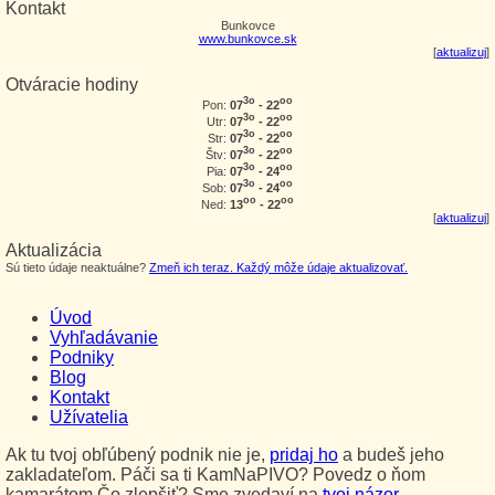
Kontakt
Bunkovce
www.bunkovce.sk
[
aktualizuj
]
Otváracie hodiny
3o
oo
07
- 22
Pon:
3o
oo
07
- 22
Utr:
3o
oo
07
- 22
Str:
3o
oo
07
- 22
Štv:
3o
oo
07
- 24
Pia:
3o
oo
07
- 24
Sob:
oo
oo
13
- 22
Ned:
[
aktualizuj
]
Aktualizácia
Sú tieto údaje neaktuálne?
Zmeň ich teraz. Každý môže údaje aktualizovať.
Úvod
Vyhľadávanie
Podniky
Blog
Kontakt
Užívatelia
Ak tu tvoj obľúbený podnik nie je,
pridaj ho
a budeš jeho
zakladateľom. Páči sa ti KamNaPIVO? Povedz o ňom
kamarátom.Čo zlepšiť? Sme zvedaví na
tvoj názor
.