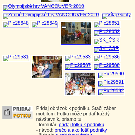
Pridaj obrázok k podniku. Stačí záber
mobilom. Fotku môže pridať každý
návštevník, priamo tu:
- formulár:
pridaj fotku k podniku
- návod:
prečo a ako fotiť podniky