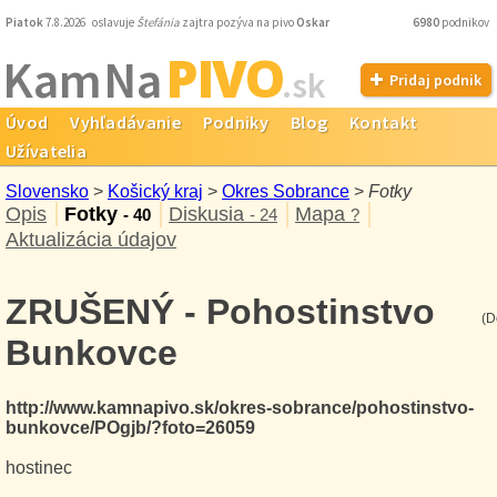
Piatok
7.8.2026 oslavuje
Štefánia
zajtra pozýva na pivo
Oskar
6980
podnikov
PIVO
Kam Na
.sk
Pridaj podnik
Úvod
Vyhľadávanie
Podniky
Blog
Kontakt
Užívatelia
Slovensko
>
Košický kraj
>
Okres Sobrance
>
Fotky
Opis
Fotky
Diskusia
Mapa
- 40
- 24
?
Aktualizácia údajov
ZRUŠENÝ - Pohostinstvo
(D
Bunkovce
http://www.kamnapivo.sk/okres-sobrance/pohostinstvo-
bunkovce/POgjb/?foto=26059
hostinec