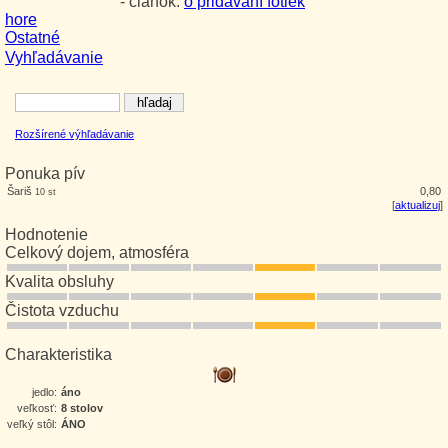
- článok:
o pridávaní fotiek
hore
Ostatné
Vyhľadávanie
Rozšírené výhľadávanie
Ponuka pív
Šariš
0,80
10 st
[
aktualizuj
]
Hodnotenie
Celkový dojem, atmosféra
Kvalita obsluhy
Čistota vzduchu
Charakteristika
jedlo:
áno
veľkosť:
8 stolov
veľký stôl:
ÁNO