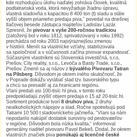
kde rozhodujúcu úlohu naďalej zohráva človek, kvalitná
podtatranská voda, ktorá nevyžaduje žiadnu úpravu,
vlastná sladovňa s kapacitou 8 400 ton (t) sladu a stále
vyšší objem priameho predaja piva," povedal na dnešnej
tlačovej besede zástupca majiteľov Ladislav Lazár.
Spresnil, že
pivovar s vyše 200-ročnou tradíciou
(založený bol v roku 1812, sprivatizovaný v roku 1992)
prechádza od roku 2003 najvýraznejšou zmenou
v histórii. Menili sa vlastnícke vzťahy, stabilizovala
sa spoločnosť a v súčasnosti začína pivovar expandovať.
Súčasnými vlastníkmi sú Slovenská investičná, s.r.o,
Prešov, City reality, s.r.o., Levoča a Basty Trade, s.r.o.,
Prešov. Zmenil sa aj názov z
bývalého Pivovaru Tatran
na Pilsberg
. Dôvodom je okrem iného skutočnosť, že
v Poprade dokážu vyrábať slad tzv. bavorského typu
a chcú sa presadiť aj za hranicami regiónu.
Vlani predali asi 100-tisíc hl piva, v tomto roku
predpokladajú zvýšiť objem predaja o 15 až 20-tisíc hl.
Sortiment produkcie tvorí
8 druhov piva
, 2 druhy
nealkoholických nápojov a slad. Ročne spotrebujú pod
Tatrami 10 500 t sladovníckeho jačmeňa. "Vlani sa nám
nepodarilo nakúpiť dostatok suroviny od pestovateľov
v regióne. Dôvodom bola nízka kvalita," informoval
generálny riaditeľ pivovaru Pavol Bekeš. Dodal, že okrem
vlastných značiek piva
ponúkajú aj licenčné české