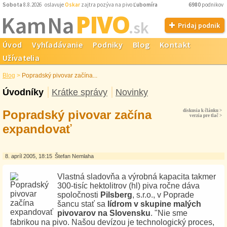
Sobota
8.8.2026 oslavuje
Oskar
zajtra pozýva na pivo
Ľubomíra
6980
podnikov
PIVO
Kam Na
.sk
Pridaj podnik
Úvod
Vyhľadávanie
Podniky
Blog
Kontakt
Užívatelia
Blog
>
Popradský pivovar začína...
Úvodníky
Krátke správy
Novinky
Popradský pivovar začína
diskusia k článku >
verzia pre tlač >
expandovať
8. apríl 2005, 18:15
Štefan Nemlaha
Vlastná sladovňa a výrobná kapacita takmer
300-tisíc hektolitrov (hl) piva ročne dáva
spoločnosti
Pilsberg
, s.r.o., v Poprade
šancu stať sa
lídrom v skupine malých
pivovarov na Slovensku
. "Nie sme
fabrikou na pivo. Našou devízou je technologický proces,