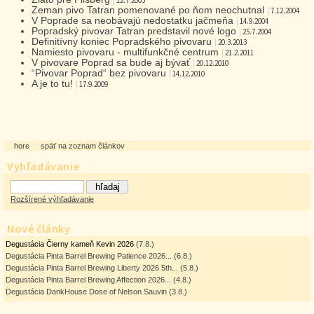
|
12.7.2005
Zeman pivo Tatran pomenované po ňom neochutnal
|
7.12.2004
V Poprade sa neobávajú nedostatku jačmeňa
|
14.9.2004
Popradský pivovar Tatran predstavil nové logo
|
25.7.2004
Definitívny koniec Popradského pivovaru
|
20.3.2013
Namiesto pivovaru - multifunkčné centrum
|
21.2.2011
V pivovare Poprad sa bude aj bývať
|
20.12.2010
“Pivovar Poprad“ bez pivovaru
|
14.12.2010
A je to tu!
|
17.9.2009
hore
späť na zoznam článkov
Vyhľadávanie
Rozšírené výhľadávanie
Nové články
Degustácia Čierny kameň Kevin 2026
(7.8.)
Degustácia Pinta Barrel Brewing Patience 2026...
(6.8.)
Degustácia Pinta Barrel Brewing Liberty 2026 5th...
(5.8.)
Degustácia Pinta Barrel Brewing Affection 2026...
(4.8.)
Degustácia DankHouse Dose of Nelson Sauvin
(3.8.)