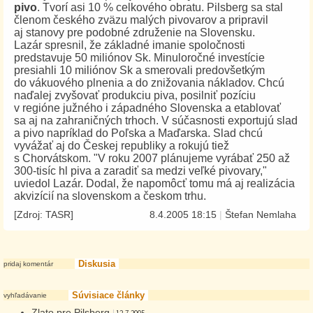
pivo
. Tvorí asi 10 % celkového obratu. Pilsberg sa stal
členom českého zväzu malých pivovarov a pripravil
aj stanovy pre podobné združenie na Slovensku.
Lazár spresnil, že základné imanie spoločnosti
predstavuje 50 miliónov Sk. Minuloročné investície
presiahli 10 miliónov Sk a smerovali predovšetkým
do vákuového plnenia a do znižovania nákladov. Chcú
naďalej zvyšovať produkciu piva, posilniť pozíciu
v regióne južného i západného Slovenska a etablovať
sa aj na zahraničných trhoch. V súčasnosti exportujú slad
a pivo napríklad do Poľska a Maďarska. Slad chcú
vyvážať aj do Českej republiky a rokujú tiež
s Chorvátskom. "V roku 2007 plánujeme vyrábať 250 až
300-tisíc hl piva a zaradiť sa medzi veľké pivovary,"
uviedol Lazár. Dodal, že napomôcť tomu má aj realizácia
akvizícií na slovenskom a českom trhu.
[Zdroj:
TASR
]
8.4.2005 18:15
|
Štefan Nemlaha
Diskusia
pridaj komentár
Súvisiace články
vyhľadávanie
Zlato pre Pilsberg