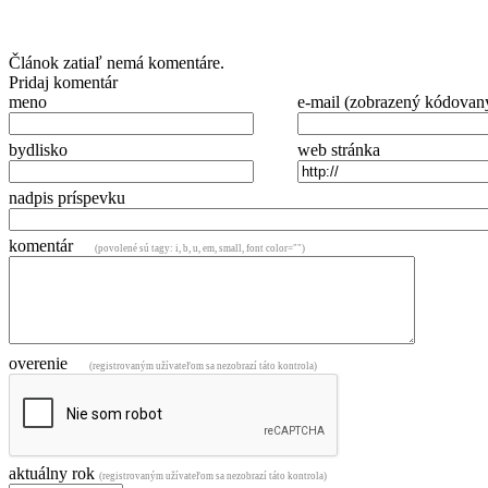
Článok zatiaľ nemá komentáre.
Pridaj komentár
meno
e-mail (zobrazený kódovan
bydlisko
web stránka
nadpis príspevku
komentár
(povolené sú tagy: i, b, u, em, small, font color="")
overenie
(registrovaným užívateľom sa nezobrazí táto kontrola)
aktuálny rok
(registrovaným užívateľom sa nezobrazí táto kontrola)