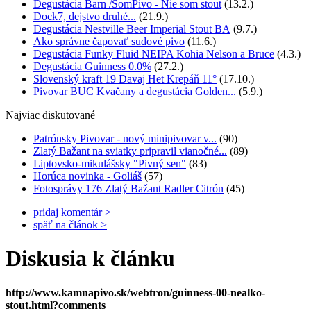
Degustácia Barn /SomPivo - Nie som stout
(13.2.)
Dock7, dejstvo druhé...
(21.9.)
Degustácia Nestville Beer Imperial Stout BA
(9.7.)
Ako správne čapovať sudové pivo
(11.6.)
Degustácia Funky Fluid NEIPA Kohia Nelson a Bruce
(4.3.)
Degustácia Guinness 0.0%
(27.2.)
Slovenský kraft 19 Davaj Het Krepáň 11°
(17.10.)
Pivovar BUC Kvačany a degustácia Golden...
(5.9.)
Najviac diskutované
Patrónsky Pivovar - nový minipivovar v...
(90)
Zlatý Bažant na sviatky pripravil vianočné...
(89)
Liptovsko-mikulášsky "Pivný sen"
(83)
Horúca novinka - Goliáš
(57)
Fotosprávy 176 Zlatý Bažant Radler Citrón
(45)
pridaj komentár >
späť na článok >
Diskusia k článku
http://www.kamnapivo.sk/webtron/guinness-00-nealko-
stout.html?comments