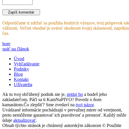
Odporúčame ti zdržať sa použitia hrubých výrazov, tvoj príspevok tak
vážnosti. Veľmi vhodné je uviesť okolnosti tvojej skúseností, napríkl
čas.
hore
späť na článok
Úvod
Vyhľadávanie
Podniky
Blog
Kontakt
Užívatelia
Ak tu tvoj obľúbený podnik nie je,
pridaj ho
a budeš jeho
zakladateľom. Páči sa ti KamNaPIVO? Povedz o ňom
kamarátom.Čo zlepšiť? Sme zvedaví na
tvoj názor
.
Uvádzané informácie pochádzajú v prevažnej miere od verejnosti,
preto nemôžeme garantovať ich pravdivosť a presnosť. Každý môže
údaje
aktualizovať
.
Obsah týchto stránok je chránený autorským zákonom © Použitie