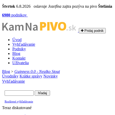
Štvrtok
6.8.2026 oslavuje
Jozefína
zajtra pozýva na pivo
Štefánia
6980
podnikov
PIVO
Kam Na
.sk
Pridaj podnik
Úvod
Vyhľadávanie
Podniky
Blog
Kontakt
Užívatelia
Blog
>
Guinness 0.0 - Nealko Stout
Úvodníky
Krátke správy
Novinky
Vyhľadávanie
Rozšírené výhľadávanie
Teraz diskutované