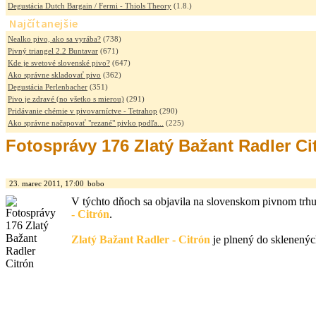
Degustácia Dutch Bargain / Fermi - Thiols Theory
(1.8.)
Najčítanejšie
Nealko pivo, ako sa vyrába?
(738)
Pivný triangel 2.2 Buntavar
(671)
Kde je svetové slovenské pivo?
(647)
Ako správne skladovať pivo
(362)
Degustácia Perlenbacher
(351)
Pivo je zdravé (no všetko s mierou)
(291)
Pridávanie chémie v pivovarníctve - Tetrahop
(290)
Ako správne načapovať "rezané" pivko podľa...
(225)
Fotosprávy 176 Zlatý Bažant Radler Ci
23. marec 2011, 17:00
bobo
V týchto dňoch sa objavila na slovenskom pivnom trh
- Citrón
.
Zlatý Bažant Radler - Citrón
je plnený do sklenenýc