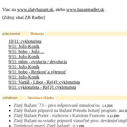
Viac na
www.zlatybazant.sk
, alebo
www.bazantradler.sk
.
[Zdroj: obal ZB Radler]
Diskusia
pridaj komentár
10/11: cykloturista
9/11: Jožo-Koník
9/11: bobo - Jožo ...
9/11: Jožo-Koník
9/11: mbm - evolucia / devolucia
9/11: Jožo-Koník
9/11: bobo - Rezkosť a sýtenosť
9/11: Jožo-Koník
9/11: Vartáš - Libor - Re[4]: cykloturista
9/11: cykloturista - Re[3]: cykloturista
Súvisiace články
vyhľadávanie
Zlatý Bažant ´73 – pivo inšpirované minulosťou
|
1.4.2016
Zlatý Bažant pripravil na Bažant Pohodu bohatý program
|
24.6.2
Zlatý Bažant Porter - rozhovor s Karolom Francem
|
4.12.2009
Zlatý Bažant na sviatky pripravil vianočné pivo: devätnásťstup
Tretinkový tmavý Zlatý bažant!
|
11.2.2008