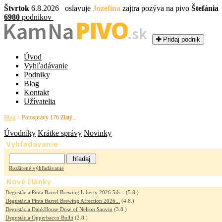
Štvrtok
6.8.2026 oslavuje
Jozefína
zajtra pozýva na pivo
Štefánia
6980
podnikov
PIVO
Kam Na
.sk
Pridaj podnik
Úvod
Vyhľadávanie
Podniky
Blog
Kontakt
Užívatelia
Blog
>
Fotosprávy 176 Zlatý...
Úvodníky
Krátke správy
Novinky
Vyhľadávanie
Rozšírené výhľadávanie
Nové články
Degustácia Pinta Barrel Brewing Liberty 2026 5th...
(5.8.)
Degustácia Pinta Barrel Brewing Affection 2026...
(4.8.)
Degustácia DankHouse Dose of Nelson Sauvin
(3.8.)
Degustácia Opperbacco Bullit
(2.8.)