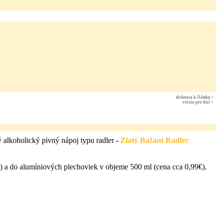
diskusia k článku >
verzia pre tlač >
 alkoholický pivný nápoj typu radler -
Zlatý Bažant Radler
a) a do alumíniových plechoviek v objeme 500 ml (cena cca 0,99€).