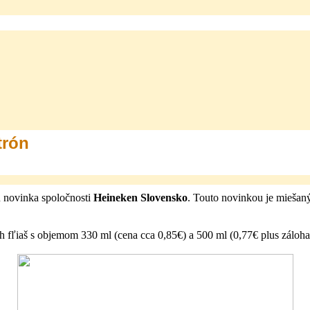
trón
u novinka spoločnosti
Heineken Slovensko
. Touto novinkou je miešaný
h fľiaš s objemom 330 ml (cena cca 0,85€) a 500 ml (0,77€ plus záloh