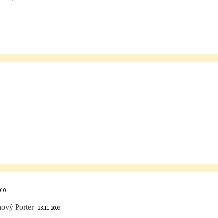
010
ňový Porter
|
23.11.2009