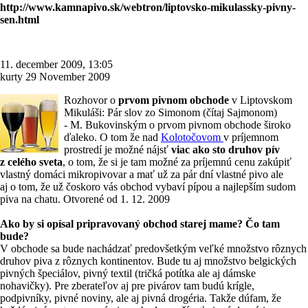
http://www.kamnapivo.sk/webtron/liptovsko-mikulassky-pivny-
sen.html
11. december 2009, 13:05
kurty 29 November 2009
Rozhovor o
prvom pivnom obchode
v Liptovskom
Mikuláši: Pár slov zo Simonom (čítaj Sajmonom)
- M. Bukovinským o prvom pivnom obchode široko
ďaleko. O tom že nad
Kolotočovom
v príjemnom
prostredí je možné nájsť
viac ako sto druhov pív
z celého sveta
, o tom, že si je tam možné za príjemnú cenu zakúpiť
vlastný domáci mikropivovar a mať už za pár dní vlastné pivo ale
aj o tom, že už čoskoro vás obchod vybaví pípou a najlepším sudom
piva na chatu. Otvorené od 1. 12. 2009
Ako by si opísal pripravovaný obchod starej mame? Čo tam
bude?
V obchode sa bude nachádzať predovšetkým veľké množstvo rôznych
druhov piva z rôznych kontinentov. Bude tu aj množstvo belgických
pivných špeciálov, pivný textil (tričká potítka ale aj dámske
nohavičky). Pre zberateľov aj pre pivárov tam budú krígle,
podpivníky, pivné noviny, ale aj pivná drogéria. Takže dúfam, že