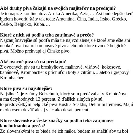
Aké druhy piva čakajú na svojich majiteľov na predajni?
Je to napr. z kontinentov: Afrika Amerika, Ázia,….Asi bude lepšie keď
budem hovoriť štáty tak teda: Argentína, Čína, India, Írsko, Grécko,
Česko, Belgicko, Kuba….
Ktoré z nich sú podľa teba zaujímavé a prečo?
Najzaujímavejšie sú podľa mňa tie najvzdialenejšie ktoré sme ešte ani
neokoštovali napr. bambusové pivo alebo niektoré ovocné belgické
pivá. Možno prekvapí aj Čínske pivo.
Aké ovocné pivá sú na predajni?
Z ovocných pív sú tu broskyňové, malinové, višňové, kokosové,
banánové, Krombacher s príchuťou koly a citrónu….alebo i grepový
Krombacher.
Ktoré pivá sú najsilnejšie?
Najsilnejší je známy Belzebuth, ktorý som predával aj v Kolotočove
a má úctyhodných 13 percent. Z ďalších silných pív sú
to predovšetkým belgické piva Bush a Scaldis, Delirium tremens. Majú
okolo osem deväť ale aj viac ako desať percent.
Ktoré slovenské a české značky sú podľa teba zaujímavé
k ochutnaniu a prečo?
Zo slovenskými je to bieda (je ich málo), budem sa snažiť aby tu bol