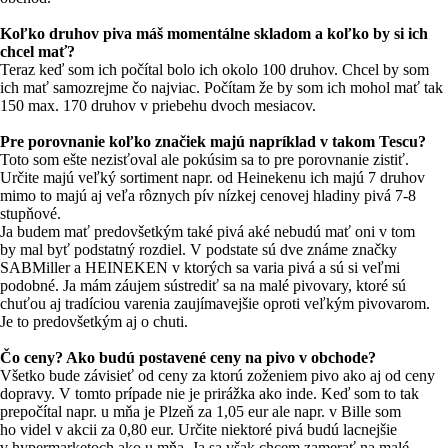
Koľko druhov piva máš momentálne skladom a koľko by si ich
chcel mať?
Teraz keď som ich počítal bolo ich okolo 100 druhov. Chcel by som
ich mať samozrejme čo najviac. Počítam že by som ich mohol mať tak
150 max. 170 druhov v priebehu dvoch mesiacov.
Pre porovnanie koľko značiek majú napríklad v takom Tescu?
Toto som ešte nezisťoval ale pokúsim sa to pre porovnanie zistiť.
Určite majú veľký sortiment napr. od Heinekenu ich majú 7 druhov
mimo to majú aj veľa rôznych pív nízkej cenovej hladiny pivá 7-8
stupňové.
Ja budem mať predovšetkým také pivá aké nebudú mať oni v tom
by mal byť podstatný rozdiel. V podstate sú dve známe značky
SABMiller a HEINEKEN v ktorých sa varia pivá a sú si veľmi
podobné. Ja mám záujem sústrediť sa na malé pivovary, ktoré sú
chuťou aj tradíciou varenia zaujímavejšie oproti veľkým pivovarom.
Je to predovšetkým aj o chuti.
Čo ceny? Ako budú postavené ceny na pivo v obchode?
Všetko bude závisieť od ceny za ktorú zoženiem pivo ako aj od ceny
dopravy. V tomto prípade nie je prirážka ako inde. Keď som to tak
prepočítal napr. u mňa je Plzeň za 1,05 eur ale napr. v Bille som
ho videl v akcii za 0,80 eur. Určite niektoré pivá budú lacnejšie
v hypermarketoch ako u mňa. Ja sa však chcem zamerať na malé