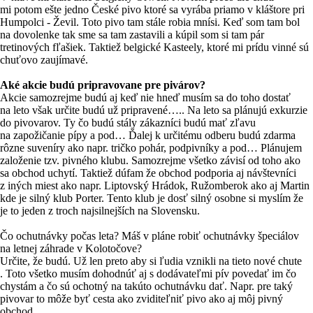
mi potom ešte jedno České pivo ktoré sa vyrába priamo v kláštore pri
Humpolci - Ževil. Toto pivo tam stále robia mnísi. Keď som tam bol
na dovolenke tak sme sa tam zastavili a kúpil som si tam pár
tretinových fľašiek. Taktiež belgické Kasteely, ktoré mi prídu vinné sú
chuťovo zaujímavé.
Aké akcie budú pripravovane pre pivárov?
Akcie samozrejme budú aj keď nie hneď musím sa do toho dostať
na leto však určite budú už pripravené….. Na leto sa plánujú exkurzie
do pivovarov. Ty čo budú stály zákazníci budú mať zľavu
na zapožičanie pípy a pod… Ďalej k určitému odberu budú zdarma
rôzne suveníry ako napr. tričko pohár, podpivníky a pod… Plánujem
založenie tzv. pivného klubu. Samozrejme všetko závisí od toho ako
sa obchod uchytí. Taktiež dúfam že obchod podporia aj návštevníci
z iných miest ako napr. Liptovský Hrádok, Ružomberok ako aj Martin
kde je silný klub Porter. Tento klub je dosť silný osobne si myslím že
je to jeden z troch najsilnejších na Slovensku.
Čo ochutnávky počas leta? Máš v pláne robiť ochutnávky špeciálov
na letnej záhrade v Kolotočove?
Určite, že budú. Už len preto aby si ľudia vznikli na tieto nové chute
. Toto všetko musím dohodnúť aj s dodávateľmi pív povedať im čo
chystám a čo sú ochotný na takúto ochutnávku dať. Napr. pre taký
pivovar to môže byť cesta ako zviditeľniť pivo ako aj môj pivný
obchod.