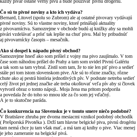
každý pivár ostane verný pivu a bude používať pivnú drogériu.
Čo sú to pivné noviny a kto ich vydáva?
Bernard, Litovel (spolu so Zubrom) ale aj ostatné pivovary vydávajú
pivné noviny. Sú to vlastne noviny, ktoré prinášajú aktuality
z pivovarníctva. Samozrejme v obchode budú aj knižky aby sa mohli
pivári vzdelávať a prísť tak lepšie na chuť pivu. Mal by pribudnúť
aj pivovarnícky časopis – mesačník.
Ako si dospel k nápadu pivný obchod?
Samozrejme hneď ako som prišiel z vojny ma pivo zaujímalo. V tom
čase som náhodou prišiel do Prahy a tam som uvidel Pivnú Galériu
a tak som sa tam vybral. Zistil som tam, že to nie len piť pivo a sedieť
stále pri tom istom slovenskom pive. Ale sú to rôzne značky, rôzne
chute ako aj pestrá história jednotlivých pív. V podstate netreba sedieť
celý život pri jednej značke ale treba okoštovať veľa pív aby si človek
vytvoril obraz o tomto nápoji.. Moja žena ma pritom podporila
a povedala že do toho so mnou ide za čo som jej vďačný.
A je to skutočne paráda.
Čo konkurencia na Slovensku je v tomto smere niečo podobné?
V Bratislave zhruba pre dvoma mesiacmi vznikol podobný obchodík
( Prešporská Pivotéka ). Drží tam hlavne belgické piva, pivnú drogériu
tam nemá chce ju tam však mať, a má tam aj knihy o pive. Viac menej
je jeho zameranie na belgické pivá.