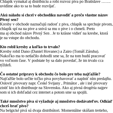
Chlapík vymakal aj distribúciu a robí rozvoz piva po Bratislave …….
uvidíme ako to sa to bude rozvíjať.
Akú náladu si chcel v obchodíku navodiť a prečo vlastne názov
Pivný sen?
Kresby v obchode naznačujú radosť z piva, chlapík sa sprchuje pivom,
chlapík spí na na pive a snivá sa mu o pive i o chmeli. Preto
ma aj obchod názov Pivný Sen . Je to krásne vidieť na kresbe, ktorá
je na vstupe do obchodu.
Kto robil kresby a koľko to trvalo?
Kresby robil Dano (Daniel Hovanec) a Zairo (Tomáš Záruba).
Nakoľko ma to netlačilo dohodli sme sa, že na tom budú pracovať
vo voľnom čase. V podstate by sa dalo povedať, že im trvalo cca
týždeň.
Čo ostatné prípravy k obchodu čo bolo pre teba najťažšie?
Najťažšie bolo určite toľko piva povybavovať a naplniť ním predajňu.
Osloviť pivovary napr. České Svijany , Primátor , ale i iné pivovary
zistiť kto ich distribuuje na Slovensku. Ako aj pivná drogéria najprv
som si ich dohľadal cez internet a potom sme sa spojili.
Také množstvo piva si vyžaduje aj množstvo dodávateľov. Odkiaľ
chceš brať pivo?
Na belgické pivá sú dvaja distribútori. Momentálne skúšam tretieho,