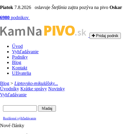
Piatok
7.8.2026 oslavuje
Štefánia
zajtra pozýva na pivo
Oskar
6980
podnikov
PIVO
Kam Na
.sk
Pridaj podnik
Úvod
Vyhľadávanie
Podniky
Blog
Kontakt
Užívatelia
Blog
>
Liptovsko-mikulášsky...
Úvodníky
Krátke správy
Novinky
Vyhľadávanie
Rozšírené výhľadávanie
Nové články