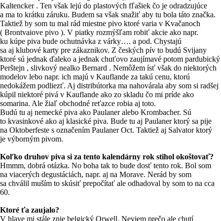
Kaltencker . Ten však lejú do plastových fľašiek čo je odradzujúce
a ma to krátku záruku. Budem sa však snažiť aby tu bola táto značka.
Taktiež by som tu mal rád miestne pivo ktoré varia v Kvačanoch
( Brontvaiove pivo ). V piatky rozmýšľam robiť akcie ako napr.
ku kúpe piva bude ochutnávka z várky…. a pod. Chystajú
sa aj klubové karty pre zákaznikov. Z českých pív to budú Svijany
ktoré sú jednak ďaleko a jednak chuťovo zaujímavé potom pardubický
Perštejn , slivkový nealko Bernard . Nemôžem ísť však do niektorých
modelov lebo napr. ich majú v Kauflande za takú cenu, ktorú
nedokážem podliezť. Aj distribútorka ma nahovárala aby som si radšej
kúpil niektoré pivá v Kauflande ako zo skladu čo mi príde ako
somarina. Ale žiaľ obchodné reťazce robia aj toto.
Budú tu aj nemecké piva ako Paulaner alebo Krombacher. Sú
to kvasinkové ako aj klasické piva. Bude tu aj Paulaner ktorý sa pije
na Oktoberfeste s označením Paulaner Oct. Taktiež aj Salvator ktorý
je výborným pivom.
Koľko druhov piva si za tento kalendárny rok stihol okoštovať?
Hmmm, dobrá otázka. No boha tak to bude dosť tento rok. Bol som
na viacerých degustáciách, napr. aj na Morave. Nerád by som
sa chválil muším to skúsiť prepočítať ale odhadoval by som to na cca
60.
Ktoré ťa zaujalo?
V hlave mi stále znie belgický Orwell. Neviem prečo ale chutí