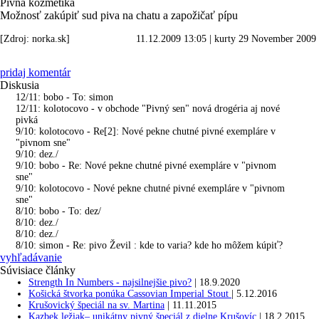
Pivná kozmetika
Možnosť zakúpiť sud piva na chatu a zapožičať pípu
[Zdroj: norka.sk]
11.12.2009 13:05
|
kurty 29 November 2009
pridaj komentár
Diskusia
12/11: bobo - To: simon
12/11: kolotocovo - v obchode "Pivný sen" nová drogéria aj nové
pivká
9/10: kolotocovo - Re[2]: Nové pekne chutné pivné exempláre v
"pivnom sne"
9/10: dez./
9/10: bobo - Re: Nové pekne chutné pivné exempláre v "pivnom
sne"
9/10: kolotocovo - Nové pekne chutné pivné exempláre v "pivnom
sne"
8/10: bobo - To: dez/
8/10: dez./
8/10: dez./
8/10: simon - Re: pivo Ževil : kde to varia? kde ho môžem kúpiť?
vyhľadávanie
Súvisiace články
Strength In Numbers - najsilnejšie pivo?
|
18.9.2020
Košická štvorka ponúka Cassovian Imperial Stout
|
5.12.2016
Krušovický špeciál na sv. Martina
|
11.11.2015
Kazbek ležiak– unikátny pivný špeciál z dielne Krušovíc
|
18.2.2015