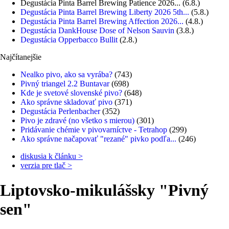
Degustácia Pinta Barrel Brewing Patience 2026...
(6.8.)
Degustácia Pinta Barrel Brewing Liberty 2026 5th...
(5.8.)
Degustácia Pinta Barrel Brewing Affection 2026...
(4.8.)
Degustácia DankHouse Dose of Nelson Sauvin
(3.8.)
Degustácia Opperbacco Bullit
(2.8.)
Najčítanejšie
Nealko pivo, ako sa vyrába?
(743)
Pivný triangel 2.2 Buntavar
(698)
Kde je svetové slovenské pivo?
(648)
Ako správne skladovať pivo
(371)
Degustácia Perlenbacher
(352)
Pivo je zdravé (no všetko s mierou)
(301)
Pridávanie chémie v pivovarníctve - Tetrahop
(299)
Ako správne načapovať "rezané" pivko podľa...
(246)
diskusia k článku >
verzia pre tlač >
Liptovsko-mikulášsky "Pivný
sen"