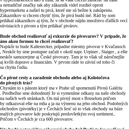
a netradičné značky tak aby zákazník videl rozdiel oproti
hypermarketu a našiel tu pivá, ktoré nie sú bežne k zakúpeniu.
Zákazníkov si chcem chytiť tým, že pivá budú iné. Rád by som
prilákal zákazníkov aj tým, že v obchode nájdu množstvo ďalších vecí
súvisiacich z pivom a tým prilákať pivárov.
Bude obchod realizovať aj exkurzie do pivovarov? V prípade, že
áno akou formou to chceš realizovať?
Najskôr to bude Kaltenecker, prípadne miestny pivovar v Kvačanoch
, Neskôr by sme postupne začali v okolí napr. Urpiner , Staiger , a ešte
neskôr samozrejme aj České pivovary. Tam je to však už náročnejšie
aj kvôli doprave a financiám. V prvom ráde to závisí od toho či
sa chytia ľudia.
Čo pivné cesty a zaradenie obchodu alebo aj Kolotočova
do pivných trás?
Chystám to s pánom ktorý ma v Prahe už spomenutú Pivnú Galériu
. Predbežne sme dohodnutý že si vymeníme odkazy na naše obchody
na našich web stránkach. On má pivný most s Bruselom pričom
by odkazoval ešte na mňa a ja na výmenu na jeho obchod. Podobných
obchodov (pivotéky) je v Čechách šesť sú to však obchody na báze
malých pivovarov kde poskytujú predovšetkým svoj sortiment..
Pričom v Čechách je cca 600 pivovarov.