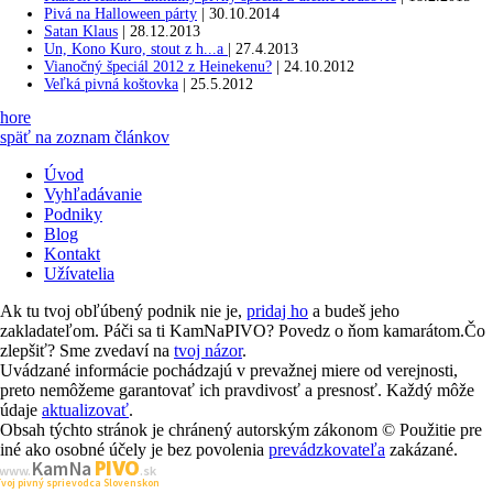
Pivá na Halloween párty
|
30.10.2014
Satan Klaus
|
28.12.2013
Un, Kono Kuro, stout z h...a
|
27.4.2013
Vianočný špeciál 2012 z Heinekenu?
|
24.10.2012
Veľká pivná koštovka
|
25.5.2012
hore
späť na zoznam článkov
Úvod
Vyhľadávanie
Podniky
Blog
Kontakt
Užívatelia
Ak tu tvoj obľúbený podnik nie je,
pridaj ho
a budeš jeho
zakladateľom. Páči sa ti KamNaPIVO? Povedz o ňom kamarátom.Čo
zlepšiť? Sme zvedaví na
tvoj názor
.
Uvádzané informácie pochádzajú v prevažnej miere od verejnosti,
preto nemôžeme garantovať ich pravdivosť a presnosť. Každý môže
údaje
aktualizovať
.
Obsah týchto stránok je chránený autorským zákonom © Použitie pre
iné ako osobné účely je bez povolenia
prevádzkovateľa
zakázané.
PIVO
Kam Na
www.
.sk
Tvoj pivný sprievodca Slovenskom