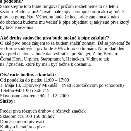
a podobne?
Samozrejme toto bude fungovať pričom rozbehneme to na letnú
sezónu. Budú sa požičiavať malé pípy s kompresorom ako aj ručné
pípy na pumpičku. Výhodou bude že keď príde záujemca k nám
do obchodu budeme mu vedieť k pípe objednať aj taký sud piva ktorý
by bežne nezohnal.
Aké druhy sudového piva bude možné k pípe zakúpiť?
O aké pivo bude záujem to sa budem snažiť zohnať. Dá sa povedať že
vo forme sudových pív bude 30% z toho čo tu mám. Napríklad deň
dva pred chatou sa bude dať vybrať napr. Steiger, Zubr, Bernard,
Černá Hora, Urpiner, Staroprameň, Heineken. Vidím to tak
na 7 značiek, ktoré by mali byť bežne k dostaniu.
Otváracie hodiny a kontakt:
Od pondelka do piatku 11:00 – 17:00
1. Mája 13, Liptovský Mikuláš – (Nad Kolotočovom po schodoch)
Telefón +421 905 346 715
Slávnostne otvorenie dňa 1. 12. 2009
Služby:
Predaj piva rôznych druhov a rôznych značiek
Skladom cca 100-150 druhov
Domáce mikro pivovari
Knihy a literatúra o pive