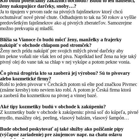
Kto budú potenciálny zákazníci obchodu? Budú to len nadšenci,
ženy nakupujúce darčeky, snoby…?
Ja to tipujem v prvom rade na pivných fajnšmekrov ktorý chcú
ochutnávať nové pivné chute. Odhadujem to tak na 50 rokov a vyššie
predovšetkým fajnšmekrov ako aj pivných zberateľov. Samozrejme
možno prekvapia aj mladší.
Blížia sa Vianoce čo budú môcť ženy, manželky a frajerky
nakúpiť v obchode chlapom pod stromček?
Ženy nech prídu nakúpiť pre svojich milých pivné darčeky aby
im pekne voňali nie však len od piva. Napríklad keď žena na leje taký
pivný olej do vane tak sa chlap v nej vykúpe a potom pekne vonia.
Čo pivná drogéria kto sa zaoberá jej výrobou? Sú to pivovary
alebo kozmetické firmy?
Robí to jeden pivovar v Čechcách potom sú ešte pod značkou Pivrnec
(známe kresby) toto neviem kto robí. A potom je Česká firma ktorá
a zaoberá iba kozmetikou na pivnej a vinnej bazé.
Aké tipy kozmetiky budú v obchode k zakúpeniu?
Z kozmetiky bude v obchode k zakúpeniu: pivná soľ do kúpeľa, pivné
mydlo, masážny olej, peeling, vlasový balzám, vlasový šampón…
Bude obchod poskytovať aj také služby ako požičanie pípy
(výčapné zariadenie) pre záujemcov napr. na chatu oslavu