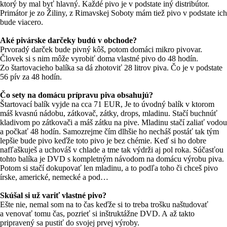
ktorý by mal byť hlavný. Každé pivo je v podstate iný distribútor.
Primátor je zo Žiliny, z Rimavskej Soboty mám tiež pivo v podstate ich
bude viacero.
Aké pivárske darčeky budú v obchode?
Prvoradý darček bude pivný kôš, potom domáci mikro pivovar.
Človek si s nim môže vyrobiť doma vlastné pivo do 48 hodín.
Zo štartovacieho balíka sa dá zhotoviť 28 litrov piva. Čo je v podstate
56 pív za 48 hodín.
Čo sety na domácu prípravu piva obsahujú?
Štartovací balík vyjde na cca 71 EUR, Je to úvodný balík v ktorom
máš kvasnú nádobu, zátkovač, zátky, drops, mladinu. Stačí buchnúť
kladivom po zátkovači a máš zátku na pive. Mladinu stačí zaliať vodou
a počkať 48 hodín. Samozrejme čím dlhšie ho necháš postáť tak tým
lepšie bude pivo keďže toto pivo je bez chémie. Keď si ho dobre
nafľaškuješ a uchováš v chlade a tme tak výdrži aj pol roka. Súčasťou
tohto balíka je DVD s kompletným návodom na domácu výrobu piva.
Potom si stačí dokupovať len mladinu, a to podľa toho či chceš pivo
írske, americké, nemecké a pod…
Skúšal si už variť vlastné pivo?
Ešte nie, nemal som na to čas keďže si to treba trošku naštudovať
a venovať tomu čas, pozrieť si inštruktážne DVD. A až takto
pripravený sa pustiť do svojej prvej výroby.