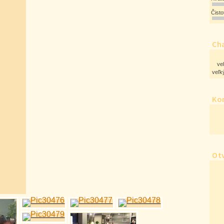
Čist
Cha
ve
veľký
Ko
Ot