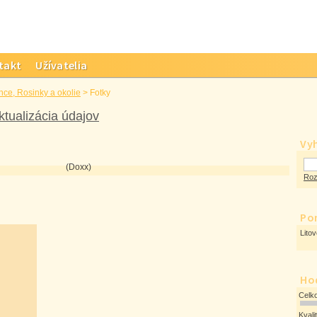
takt
Užívatelia
nce, Rosinky a okolie
>
Fotky
ktualizácia údajov
Vy
(Doxx)
Roz
Po
Lito
Ho
Celk
Kvali