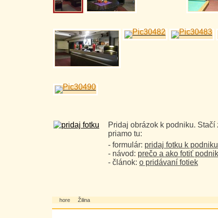
Pridaj obrázok k podniku. Stačí
priamo tu:
- formulár:
pridaj fotku k podniku
- návod:
prečo a ako fotiť podni
- článok:
o pridávaní fotiek
hore
Žilina