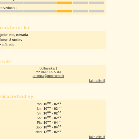
ota vzduchu
rakteristika
jedlo:
nie, nevaria
ľkosť:
8 stolov
 stôl:
nie
ntakt
Bulharská 1
tel: 041/565 5341
artimea@centrum.sk
[
aktualizuj
]
váracie hodiny
oo
oo
10
- 02
Pon:
oo
oo
10
- 02
Utr:
oo
oo
10
- 02
Str:
oo
oo
10
- 02
Štv:
oo
oo
10
- 04
Pia:
oo
oo
10
- 04
Sob:
oo
oo
12
- 02
Ned:
[
aktualizuj
]