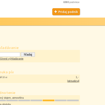
6980
podnikov
Pridaj podnik
hľadávanie
šírené výhľadávanie
nuka pív
vel
1,-
10 st
[
aktualizuj
]
dnotenie
ový dojem, atmosféra
ta obsluhy