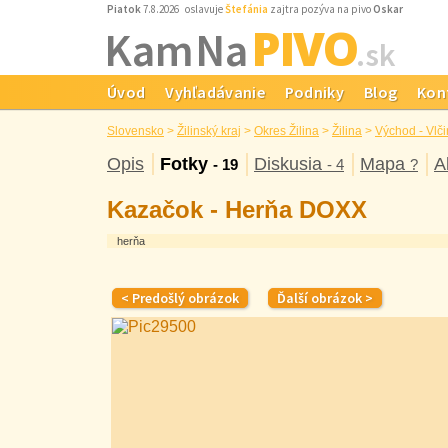
Piatok
7.8.2026 oslavuje
Štefánia
zajtra pozýva na pivo
Oskar
PIVO
Kam Na
.sk
Úvod
Vyhľadávanie
Podniky
Blog
Kon
Slovensko
>
Žilinský kraj
>
Okres Žilina
>
Žilina
>
Východ - Vlči
Opis
Fotky
Diskusia
Mapa
A
- 19
- 4
?
Kazačok - Herňa DOXX
herňa