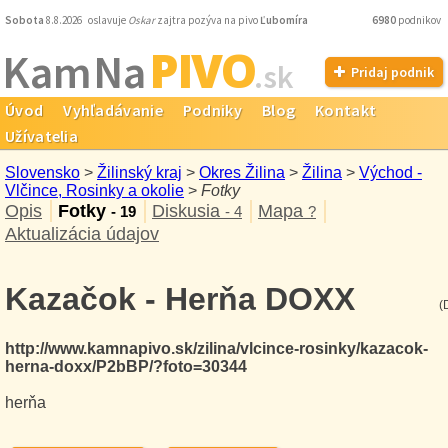
Sobota
8.8.2026 oslavuje
Oskar
zajtra pozýva na pivo
Ľubomíra
6980
podnikov
PIVO
Kam Na
.sk
Pridaj podnik
Úvod
Vyhľadávanie
Podniky
Blog
Kontakt
Užívatelia
Slovensko
>
Žilinský kraj
>
Okres Žilina
>
Žilina
>
Východ -
Vlčince, Rosinky a okolie
>
Fotky
Opis
Fotky
Diskusia
Mapa
- 19
- 4
?
Aktualizácia údajov
Kazačok - Herňa DOXX
(
http://www.kamnapivo.sk/zilina/vlcince-rosinky/kazacok-
herna-doxx/P2bBP/?foto=30344
herňa