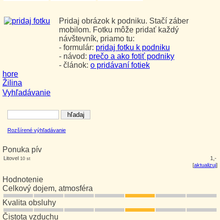
Pridaj obrázok k podniku. Stačí záber
mobilom. Fotku môže pridať každý
návštevník, priamo tu:
- formulár:
pridaj fotku k podniku
- návod:
prečo a ako fotiť podniky
- článok:
o pridávaní fotiek
hore
Žilina
Vyhľadávanie
Rozšírené výhľadávanie
Ponuka pív
Litovel
1,-
10 st
[
aktualizuj
]
Hodnotenie
Celkový dojem, atmosféra
Kvalita obsluhy
Čistota vzduchu