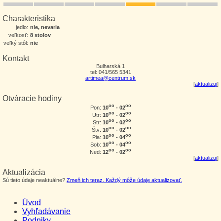
Charakteristika
jedlo:
nie, nevaria
veľkosť:
8 stolov
veľký stôl:
nie
Kontakt
Bulharská 1
tel: 041/565 5341
artimea@centrum.sk
[
aktualizuj
]
Otváracie hodiny
oo
oo
10
- 02
Pon:
oo
oo
10
- 02
Utr:
oo
oo
10
- 02
Str:
oo
oo
10
- 02
Štv:
oo
oo
10
- 04
Pia:
oo
oo
10
- 04
Sob:
oo
oo
12
- 02
Ned:
[
aktualizuj
]
Aktualizácia
Sú tieto údaje neaktuálne?
Zmeň ich teraz. Každý môže údaje aktualizovať.
Úvod
Vyhľadávanie
Podniky