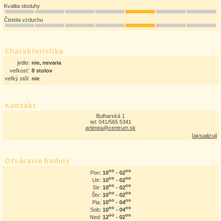
Kvalita obsluhy
Čistota vzduchu
Charakteristika
jedlo:
nie, nevaria
veľkosť:
8 stolov
veľký stôl:
nie
Kontakt
Bulharská 1
tel: 041/565 5341
artimea@centrum.sk
[
aktualizuj
]
Otváracie hodiny
oo
oo
10
- 02
Pon:
oo
oo
10
- 02
Utr:
oo
oo
10
- 02
Str:
oo
oo
10
- 02
Štv:
oo
oo
10
- 04
Pia:
oo
oo
10
- 04
Sob:
oo
oo
12
- 02
Ned: