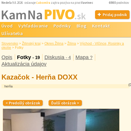
Nedeľa
9.8.2026 oslavuje
Ľubomíra
zajtra pozýva na pivo
Vavrinec
6980
podnikov
PIVO
Kam Na
.sk
Pridaj podnik
Úvod
Vyhľadávanie
Podniky
Blog
Kontakt
Užívatelia
Slovensko
>
Žilinský kraj
>
Okres Žilina
>
Žilina
>
Východ - Vlčince, Rosinky a
okolie
>
Fotky
Opis
Fotky
Diskusia
Mapa
- 19
- 4
?
Aktualizácia údajov
Kazačok - Herňa DOXX
(
herňa