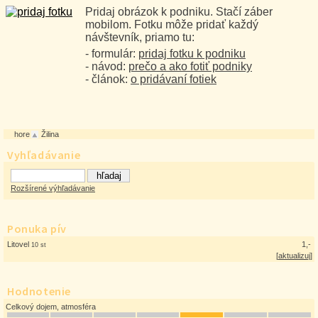
Pridaj obrázok k podniku. Stačí záber
mobilom. Fotku môže pridať každý
návštevník, priamo tu:
- formulár:
pridaj fotku k podniku
- návod:
prečo a ako fotiť podniky
- článok:
o pridávaní fotiek
hore
Žilina
Vyhľadávanie
Rozšírené výhľadávanie
Ponuka pív
Litovel
1,-
10 st
[
aktualizuj
]
Hodnotenie
Celkový dojem, atmosféra