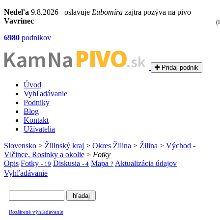
Nedeľa
9.8.2026 oslavuje
Ľubomíra
zajtra pozýva na pivo
Vavrinec
(
6980
podnikov
PIVO
Kam Na
.sk
Pridaj podnik
Úvod
Vyhľadávanie
Podniky
Blog
Kontakt
Užívatelia
Slovensko
>
Žilinský kraj
>
Okres Žilina
>
Žilina
>
Východ -
Vlčince, Rosinky a okolie
>
Fotky
Opis
Fotky
Diskusia
Mapa
Aktualizácia údajov
- 19
- 4
?
Vyhľadávanie
Rozšírené výhľadávanie