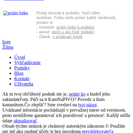
Pridaj obrázok k podniku. Stačí záber
mobilom. Fotku môže pridať každý návštevník,
priamo tu:
- formulár:
pridaj fotku k podniku
- návod:
prečo a ako fotiť podniky
- článok:
o pridávaní fotiek
hore
Žilina
Úvod
Vyhľadávanie
Podniky
Blog
Kontakt
Užívatelia
Ak tu tvoj obľúbený podnik nie je,
pridaj ho
a budeš jeho
zakladateľom. Páči sa ti KamNaPIVO? Povedz o ňom
kamarátom.Čo zlepšiť? Sme zvedaví na
tvoj názor
.
Uvádzané informácie pochádzajú v prevažnej miere od verejnosti,
preto nemôžeme garantovať ich pravdivosť a presnosť. Každý môže
údaje
aktualizovať
.
Obsah týchto stránok je chránený autorským zákonom © Použitie
pre iné ako osobné účely je bez povolenia
prevádzkovateľa