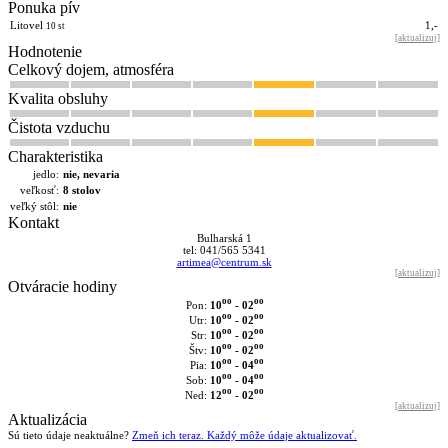
Ponuka pív
Litovel
1,-
10 st
[
aktualizuj
]
Hodnotenie
Celkový dojem, atmosféra
Kvalita obsluhy
Čistota vzduchu
Charakteristika
jedlo:
nie, nevaria
veľkosť:
8 stolov
veľký stôl:
nie
Kontakt
Bulharská 1
tel: 041/565 5341
artimea@centrum.sk
[
aktualizuj
]
Otváracie hodiny
oo
oo
10
- 02
Pon:
oo
oo
10
- 02
Utr:
oo
oo
10
- 02
Str:
oo
oo
10
- 02
Štv:
oo
oo
10
- 04
Pia:
oo
oo
10
- 04
Sob:
oo
oo
12
- 02
Ned:
[
aktualizuj
]
Aktualizácia
Sú tieto údaje neaktuálne?
Zmeň ich teraz. Každý môže údaje aktualizovať.