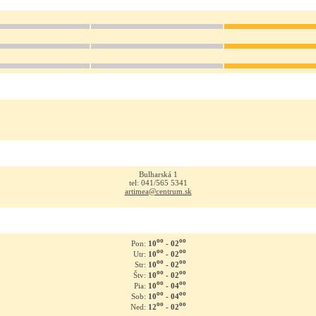
Bulharská 1
tel: 041/565 5341
artimea@centrum.sk
oo
oo
10
- 02
Pon:
oo
oo
10
- 02
Utr:
oo
oo
10
- 02
Str:
oo
oo
10
- 02
Štv:
oo
oo
10
- 04
Pia:
oo
oo
10
- 04
Sob:
oo
oo
12
- 02
Ned: