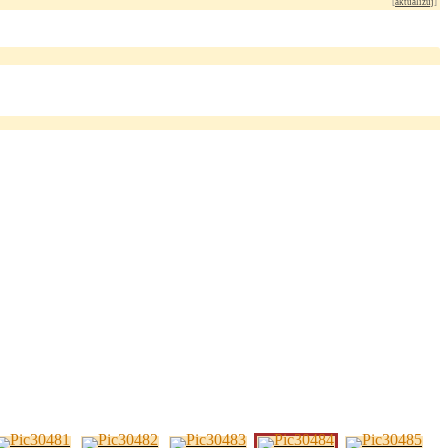
[
aktualizuj
]