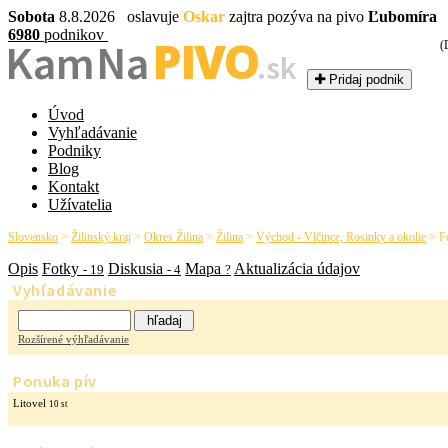
Sobota
8.8.2026 oslavuje
Oskar
zajtra pozýva na pivo
Ľubomíra
6980
podnikov
PIVO
Kam Na
(
.sk
Pridaj podnik
Úvod
Vyhľadávanie
Podniky
Blog
Kontakt
Užívatelia
Slovensko
>
Žilinský kraj
>
Okres Žilina
>
Žilina
>
Východ - Vlčince, Rosinky a okolie
>
F
Opis
Fotky
Diskusia
Mapa
Aktualizácia údajov
- 19
- 4
?
Vyhľadávanie
Rozšírené výhľadávanie
Ponuka pív
Litovel
10 st