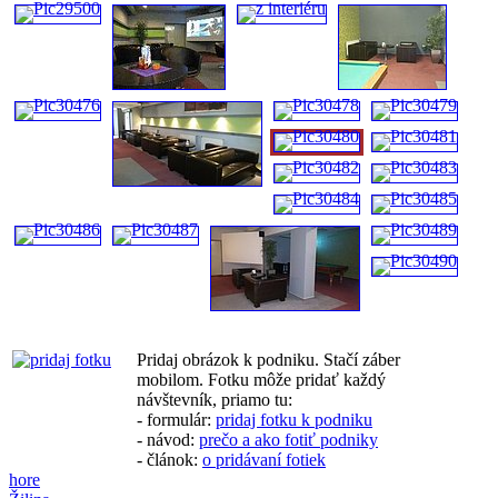
Pridaj obrázok k podniku. Stačí záber
mobilom. Fotku môže pridať každý
návštevník, priamo tu:
- formulár:
pridaj fotku k podniku
- návod:
prečo a ako fotiť podniky
- článok:
o pridávaní fotiek
hore