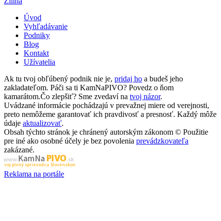
Žilina
Úvod
Vyhľadávanie
Podniky
Blog
Kontakt
Užívatelia
Ak tu tvoj obľúbený podnik nie je,
pridaj ho
a budeš jeho
zakladateľom. Páči sa ti KamNaPIVO? Povedz o ňom
kamarátom.Čo zlepšiť? Sme zvedaví na
tvoj názor
.
Uvádzané informácie pochádzajú v prevažnej miere od verejnosti,
preto nemôžeme garantovať ich pravdivosť a presnosť. Každý môže
údaje
aktualizovať
.
Obsah týchto stránok je chránený autorským zákonom © Použitie
pre iné ako osobné účely je bez povolenia
prevádzkovateľa
zakázané.
PIVO
Kam Na
www.
.sk
Tvoj pivný sprievodca Slovenskom
Reklama na portále