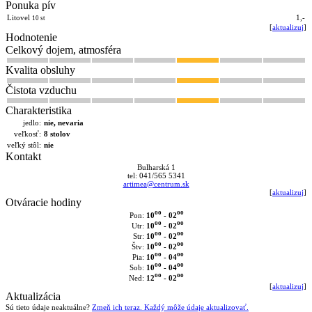
Ponuka pív
Litovel
1,-
10 st
[
aktualizuj
]
Hodnotenie
Celkový dojem, atmosféra
Kvalita obsluhy
Čistota vzduchu
Charakteristika
jedlo:
nie, nevaria
veľkosť:
8 stolov
veľký stôl:
nie
Kontakt
Bulharská 1
tel: 041/565 5341
artimea@centrum.sk
[
aktualizuj
]
Otváracie hodiny
oo
oo
10
- 02
Pon:
oo
oo
10
- 02
Utr:
oo
oo
10
- 02
Str:
oo
oo
10
- 02
Štv:
oo
oo
10
- 04
Pia:
oo
oo
10
- 04
Sob:
oo
oo
12
- 02
Ned:
[
aktualizuj
]
Aktualizácia
Sú tieto údaje neaktuálne?
Zmeň ich teraz. Každý môže údaje aktualizovať.