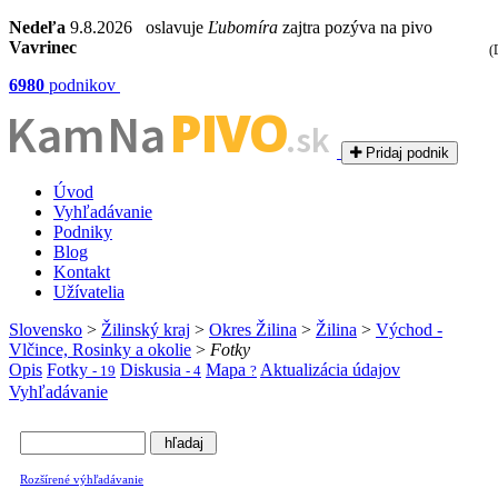
Nedeľa
9.8.2026 oslavuje
Ľubomíra
zajtra pozýva na pivo
Vavrinec
(
6980
podnikov
PIVO
Kam Na
.sk
Pridaj podnik
Úvod
Vyhľadávanie
Podniky
Blog
Kontakt
Užívatelia
Slovensko
>
Žilinský kraj
>
Okres Žilina
>
Žilina
>
Východ -
Vlčince, Rosinky a okolie
>
Fotky
Opis
Fotky
Diskusia
Mapa
Aktualizácia údajov
- 19
- 4
?
Vyhľadávanie
Rozšírené výhľadávanie