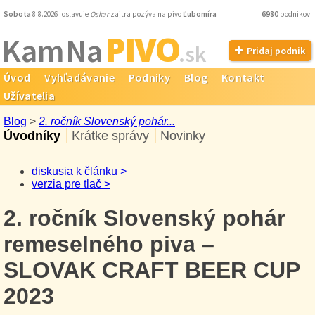
Sobota
8.8.2026 oslavuje
Oskar
zajtra pozýva na pivo
Ľubomíra
6980
podnikov
PIVO
Kam Na
.sk
Pridaj podnik
Úvod
Vyhľadávanie
Podniky
Blog
Kontakt
Užívatelia
Blog
>
2. ročník Slovenský pohár...
Úvodníky
Krátke správy
Novinky
diskusia k článku >
verzia pre tlač >
2. ročník Slovenský pohár
remeselného piva –
SLOVAK CRAFT BEER CUP
2023