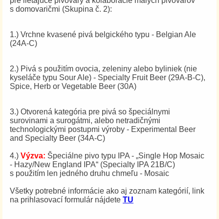
pre lietajúce pivovary a kolaborácie malých pivovarov
s domovaričmi (Skupina č. 2):
1.) Vrchne kvasené pivá belgického typu - Belgian Ale
(24A-C)
2.) Pivá s použitím ovocia, zeleniny alebo byliniek (nie
kyseláče typu Sour Ale) - Specialty Fruit Beer (29A-B-C),
Spice, Herb or Vegetable Beer (30A)
3.) Otvorená kategória pre pivá so špeciálnymi
surovinami a surogátmi, alebo netradičnými
technologickými postupmi výroby - Experimental Beer
and Specialty Beer (34A-C)
4.)
Výzva:
Špeciálne pivo typu IPA - „Single Hop Mosaic
- Hazy/New England IPA“ (Specialty IPA 21B/C)
s použitím len jedného druhu chmeľu - Mosaic
Všetky potrebné informácie ako aj zoznam kategórií, link
na prihlasovací formulár nájdete
TU