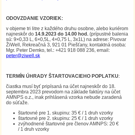
ODOVZDANIE VZORIEK:
v objeme tri litre z každého druhu osobne, alebo kuriérom
najneskôr do
14.9.2023 do 14.00 hod.
(prípustné balenia
sú: 9×0,33 L, 6×0,5L, 4×0,75 L, 3x1L) na adrese: Pivovar
ŽiWell, Rekreačná 3, 921 01 Piešťany, kontaktná osoba:
Mgr. Peter Demko, tel.: +421 918 088 236, email:
peter@ziwell.sk
TERMÍN ÚHRADY ŠTARTOVACIEHO POPLATKU
:
čiastka musí byť pripísaná na účet najneskôr do 18.
septembra 2023 prevodom na základe faktúry na účet
AMNPS o.z., inak prihlásená vzorka nebude zaradená
do súťaže.
štartovné pre 1. skupinu: 35 € / 1 druh vzorky
štartovné pre 2. skupinu: 25 € / 1 druh vzorky
zvýhodnené štartovné pre členov AMNPS: 20 €
/ 1 druh vzorky