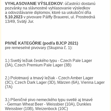
VYHLASOVANIE VÝSLEDKOV
: účastníci dostanú
pozvánky na slávnostné vyhlasovanie výsledkov
a odovzdávanie diplomov, ktoré sa uskutoční dňa
5.10.2023
v pivovare Pálffy Brauerei, ul. Prostredná
13/49, Svätý Jur.
PIVNÉ KATEGÓRIE (podľa BJCP 2021)
pre remeselné pivovary (Skupina č. 1):
1.) Svetlý ležiak českého typu - Czech Pale Lager
(3A), Czech Premium Pale Lager (3B)
2.) Polotmavý a tmavý ležiak - Czech Amber Lager
(3C), Czech Dark Lager (3D), Märzen (6A), Vienna Lager
(7A)
3.) Pšeničné pivo nemeckého typu svetlé aj tmavé
- German Wheat Beer - Weissbier (10A), Dunkles
Weissbier (10B), Weizenbock (10C)