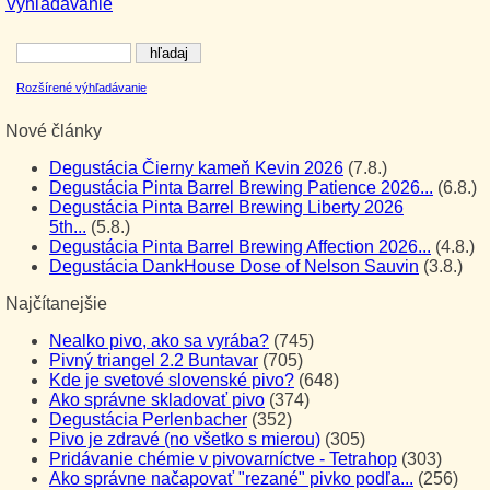
Vyhľadávanie
Rozšírené výhľadávanie
Nové články
Degustácia Čierny kameň Kevin 2026
(7.8.)
Degustácia Pinta Barrel Brewing Patience 2026...
(6.8.)
Degustácia Pinta Barrel Brewing Liberty 2026
5th...
(5.8.)
Degustácia Pinta Barrel Brewing Affection 2026...
(4.8.)
Degustácia DankHouse Dose of Nelson Sauvin
(3.8.)
Najčítanejšie
Nealko pivo, ako sa vyrába?
(745)
Pivný triangel 2.2 Buntavar
(705)
Kde je svetové slovenské pivo?
(648)
Ako správne skladovať pivo
(374)
Degustácia Perlenbacher
(352)
Pivo je zdravé (no všetko s mierou)
(305)
Pridávanie chémie v pivovarníctve - Tetrahop
(303)
Ako správne načapovať "rezané" pivko podľa...
(256)