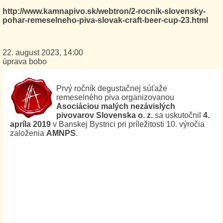
http://www.kamnapivo.sk/webtron/2-rocnik-slovensky-
pohar-remeselneho-piva-slovak-craft-beer-cup-23.html
22. august 2023, 14:00
úprava bobo
Prvý ročník degustačnej súťaže
remeselného piva organizovanou
Asociáciou malých nezávislých
pivovarov Slovenska o. z.
sa uskutočnil
4.
apríla 2019
v Banskej Bystrici pri príležitosti 10. výročia
založenia
AMNPS
.