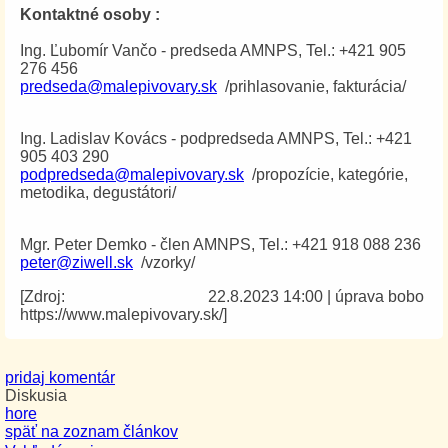
Kontaktné osoby :
Ing. Ľubomír Vančo - predseda AMNPS, Tel.: +421 905
276 456
predseda@malepivovary.sk
/prihlasovanie, fakturácia/
Ing. Ladislav Kovács - podpredseda AMNPS, Tel.: +421
905 403 290
podpredseda@malepivovary.sk
/propozície, kategórie,
metodika, degustátori/
Mgr. Peter Demko - člen AMNPS, Tel.: +421 918 088 236
peter@ziwell.sk
/vzorky/
[Zdroj:
22.8.2023 14:00
|
úprava bobo
https://www.malepivovary.sk/]
pridaj komentár
Diskusia
hore
späť na zoznam článkov