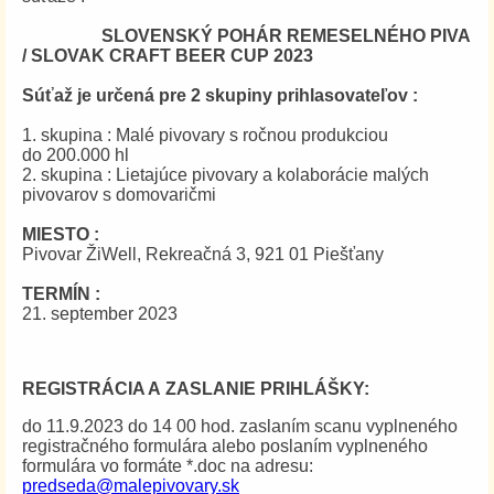
SLOVENSKÝ POHÁR REMESELNÉHO PIVA
/ SLOVAK CRAFT BEER CUP 2023
Súťaž je určená pre 2 skupiny prihlasovateľov :
1. skupina : Malé pivovary s ročnou produkciou
do 200.000 hl
2. skupina : Lietajúce pivovary a kolaborácie malých
pivovarov s domovaričmi
MIESTO :
Pivovar ŽiWell, Rekreačná 3, 921 01 Piešťany
TERMÍN :
21. september 2023
REGISTRÁCIA A ZASLANIE PRIHLÁŠKY:
do 11.9.2023 do 14 00 hod. zaslaním scanu vyplneného
registračného formulára alebo poslaním vyplneného
formulára vo formáte *.doc na adresu:
predseda@malepivovary.sk