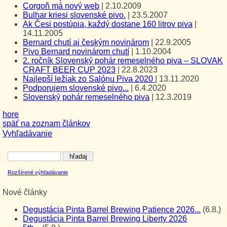
Corgoň má nový web
|
2.10.2009
Bulhar kriesi slovenské pivo.
|
23.5.2007
Ak Česi postúpia, každý dostane 160 litrov piva
|
14.11.2005
Bernard chutí aj českým novinárom
|
22.9.2005
Pivo Bernard novinárom chutí
|
1.10.2004
2. ročník Slovenský pohár remeselného piva – SLOVAK
CRAFT BEER CUP 2023
|
22.8.2023
Najlepší ležiak zo Salónu Piva 2020
|
13.11.2020
Podporujem slovenské pivo...
|
6.4.2020
Slovenský pohár remeselného piva
|
12.3.2019
hore
späť na zoznam článkov
Vyhľadávanie
Rozšírené výhľadávanie
Nové články
Degustácia Pinta Barrel Brewing Patience 2026...
(6.8.)
Degustácia Pinta Barrel Brewing Liberty 2026