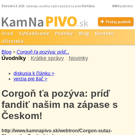
Štvrtok
6.8.2026 oslavuje
Jozefína
zajtra pozýva na pivo
Štefánia
6980
podnikov
PIVO
Kam Na
.sk
Pridaj podnik
Úvod
Vyhľadávanie
Podniky
Blog
Kontakt
Užívatelia
Blog
>
Corgoň ťa pozýva: príď...
Úvodníky
Krátke správy
Novinky
diskusia k článku >
verzia pre tlač >
Corgoň ťa pozýva: príď
fandiť našim na zápase s
Českom!
http://www.kamnapivo.sk/webtron/Corgon-sutaz-