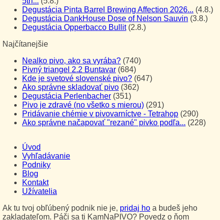
5th...
(5.8.)
Degustácia Pinta Barrel Brewing Affection 2026...
(4.8.)
Degustácia DankHouse Dose of Nelson Sauvin
(3.8.)
Degustácia Opperbacco Bullit
(2.8.)
Najčítanejšie
Nealko pivo, ako sa vyrába?
(740)
Pivný triangel 2.2 Buntavar
(684)
Kde je svetové slovenské pivo?
(647)
Ako správne skladovať pivo
(362)
Degustácia Perlenbacher
(351)
Pivo je zdravé (no všetko s mierou)
(291)
Pridávanie chémie v pivovarníctve - Tetrahop
(290)
Ako správne načapovať "rezané" pivko podľa...
(228)
Úvod
Vyhľadávanie
Podniky
Blog
Kontakt
Užívatelia
Ak tu tvoj obľúbený podnik nie je,
pridaj ho
a budeš jeho
zakladateľom. Páči sa ti KamNaPIVO? Povedz o ňom