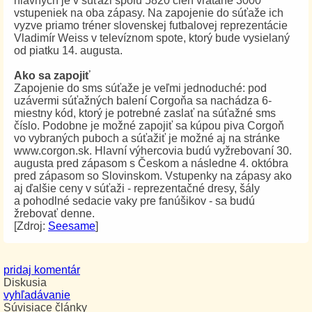
hlavných je v súťaži spolu 5820 cien vrátane 3000
vstupeniek na oba zápasy. Na zapojenie do súťaže ich
vyzve priamo tréner slovenskej futbalovej reprezentácie
Vladimír Weiss v televíznom spote, ktorý bude vysielaný
od piatku 14. augusta.
Ako sa zapojiť
Zapojenie do sms súťaže je veľmi jednoduché: pod
uzávermi súťažných balení Corgoňa sa nachádza 6-
miestny kód, ktorý je potrebné zaslať na súťažné sms
číslo. Podobne je možné zapojiť sa kúpou piva Corgoň
vo vybraných puboch a súťažiť je možné aj na stránke
www.corgon.sk. Hlavní výhercovia budú vyžrebovaní 30.
augusta pred zápasom s Českom a následne 4. októbra
pred zápasom so Slovinskom. Vstupenky na zápasy ako
aj ďalšie ceny v súťaži - reprezentačné dresy, šály
a pohodlné sedacie vaky pre fanúšikov - sa budú
žrebovať denne.
[Zdroj:
Seesame
]
pridaj komentár
Diskusia
vyhľadávanie
Súvisiace články