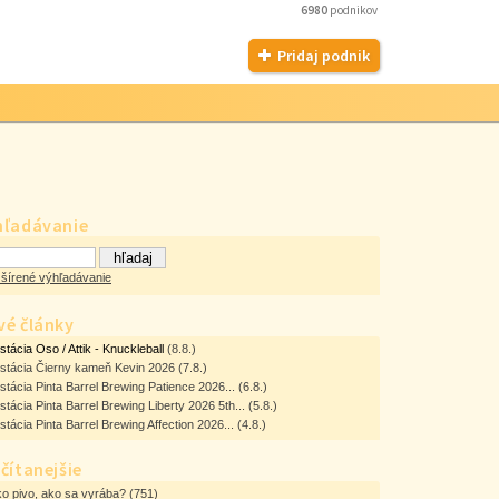
6980
podnikov
Pridaj podnik
hľadávanie
šírené výhľadávanie
vé články
tácia Oso / Attik - Knuckleball
(8.8.)
stácia Čierny kameň Kevin 2026
(7.8.)
tácia Pinta Barrel Brewing Patience 2026...
(6.8.)
tácia Pinta Barrel Brewing Liberty 2026 5th...
(5.8.)
tácia Pinta Barrel Brewing Affection 2026...
(4.8.)
čítanejšie
o pivo, ako sa vyrába?
(751)