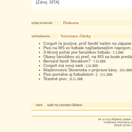
[Zdroj: SITA]
Diskusia
pridaj komentár
Súvisiace články
vyhľadávanie
Corgoň ťa pozýva: príď fandiť našim na zápas
Pivo na MS vo futbale najžiadanejším nápojom, 
3-litrový pohár pre fanúšikov futbalu
|
5.3.2006
Obavy fanúšikov sú preč, na MS sa bude predá
Bernard fandí Slovákom?
|
7.10.2009
Corgoň má nový web
|
2.10.2009
Majstrovstvá Slovenska v príprave kávy
|
19.8.2009
Pivo pomáha aj futbalistom :)
|
13.1.2009
Šťastné pivo
|
25.11.2008
hore
späť na zoznam článkov
Ak tu tvoj obľúbený podnik 
Uvádzané informácie p
Obsah týchto 