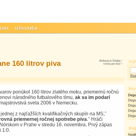
takt
Užívatelia
Vy
ne 160 litrov piva
diskusia k článku >
verzia pre tlač >
Roz
No
varov ponúkol 160 litrov zlatého moku, priemernú ročnú
Degus
enovi národného futbalového tímu,
ak sa im podarí
Degu
majstrovstvá sveta 2006 v Nemecku.
Degus
Degus
jednej z najťažších kvalifikačných skupín na MS,"
Degus
ovná priemernej ročnej spotrebe piva
." Hráči
 Nórskom v Prahe v stredu 16. novembra. Prvý zápas
Naj
 1:0.
Nealk