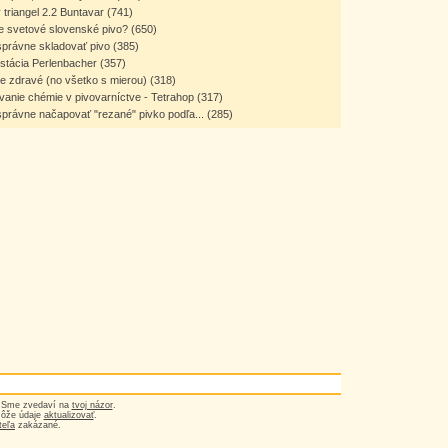
 triangel 2.2 Buntavar
(741)
e svetové slovenské pivo?
(650)
správne skladovať pivo
(385)
stácia Perlenbacher
(357)
je zdravé (no všetko s mierou)
(318)
vanie chémie v pivovarníctve - Tetrahop
(317)
právne načapovať "rezané" pivko podľa...
(285)
? Sme zvedaví na
tvoj názor
.
môže údaje
aktualizovať
.
teľa
zakázané.