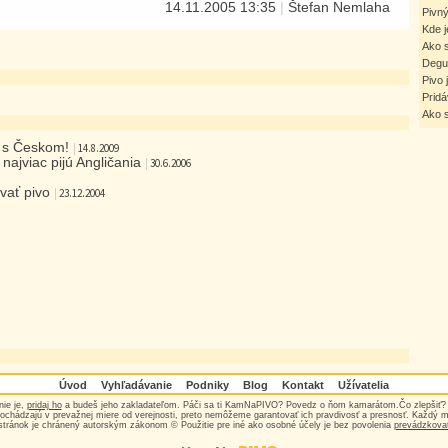
14.11.2005 13:35
|
Štefan Nemlaha
Pivný
Kde j
Ako 
Degu
Pivo 
Pridá
Ako s
e s Českom!
|
14.8.2009
najviac pijú Angličania
|
30.6.2006
vať pivo
|
23.12.2004
Úvod
Vyhľadávanie
Podniky
Blog
Kontakt
Užívatelia
nie je,
pridaj ho
a budeš jeho zakladateľom. Páči sa ti KamNaPIVO? Povedz o ňom kamarátom.Čo zlepšiť
ochádzajú v prevažnej miere od verejnosti, preto nemôžeme garantovať ich pravdivosť a presnosť. Každý 
stránok je chránený autorským zákonom © Použitie pre iné ako osobné účely je bez povolenia
prevádzkova