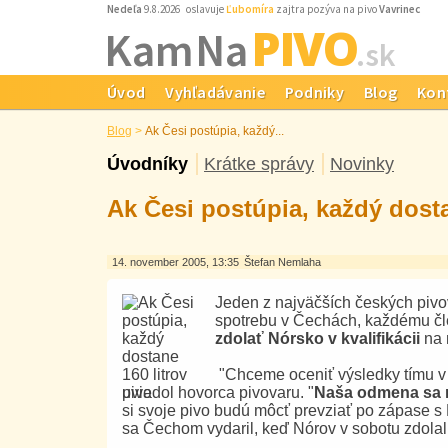
Nedeľa
9.8.2026 oslavuje
Ľubomíra
zajtra pozýva na pivo
Vavrinec
PIVO
Kam Na
.sk
Úvod
Vyhľadávanie
Podniky
Blog
Kon
Blog
>
Ak Česi postúpia, každý...
Úvodníky
Krátke správy
Novinky
Ak Česi postúpia, každý dosta
14. november 2005, 13:35
Štefan Nemlaha
Jeden z najväčších českých pivo
spotrebu v Čechách, každému čl
zdolať Nórsko v kvalifikácii
na 
"Chceme oceniť výsledky tímu v 
uviedol hovorca pivovaru. "
Naša odmena sa r
si svoje pivo budú môcť prevziať po zápase s
sa Čechom vydaril, keď Nórov v sobotu zdolali