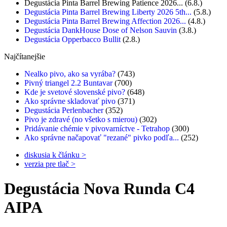
Degustácia Pinta Barrel Brewing Patience 2026...
(6.8.)
Degustácia Pinta Barrel Brewing Liberty 2026 5th...
(5.8.)
Degustácia Pinta Barrel Brewing Affection 2026...
(4.8.)
Degustácia DankHouse Dose of Nelson Sauvin
(3.8.)
Degustácia Opperbacco Bullit
(2.8.)
Najčítanejšie
Nealko pivo, ako sa vyrába?
(743)
Pivný triangel 2.2 Buntavar
(700)
Kde je svetové slovenské pivo?
(648)
Ako správne skladovať pivo
(371)
Degustácia Perlenbacher
(352)
Pivo je zdravé (no všetko s mierou)
(302)
Pridávanie chémie v pivovarníctve - Tetrahop
(300)
Ako správne načapovať "rezané" pivko podľa...
(252)
diskusia k článku >
verzia pre tlač >
Degustácia Nova Runda C4
AIPA