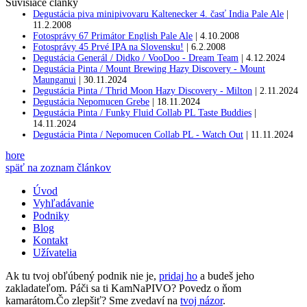
Súvisiace články
Degustácia piva minipivovaru Kaltenecker 4. časť India Pale Ale
|
11.2.2008
Fotosprávy 67 Primátor English Pale Ale
|
4.10.2008
Fotosprávy 45 Prvé IPA na Slovensku!
|
6.2.2008
Degustácia Generál / Didko / VooDoo - Dream Team
|
4.12.2024
Degustácia Pinta / Mount Brewing Hazy Discovery - Mount
Maunganui
|
30.11.2024
Degustácia Pinta / Thrid Moon Hazy Discovery - Milton
|
2.11.2024
Degustácia Nepomucen Grebe
|
18.11.2024
Degustácia Pinta / Funky Fluid Collab PL Taste Buddies
|
14.11.2024
Degustácia Pinta / Nepomucen Collab PL - Watch Out
|
11.11.2024
hore
späť na zoznam článkov
Úvod
Vyhľadávanie
Podniky
Blog
Kontakt
Užívatelia
Ak tu tvoj obľúbený podnik nie je,
pridaj ho
a budeš jeho
zakladateľom. Páči sa ti KamNaPIVO? Povedz o ňom
kamarátom.Čo zlepšiť? Sme zvedaví na
tvoj názor
.