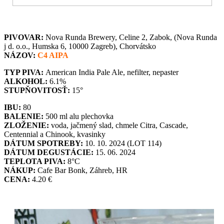
PIVOVAR:
Nova Runda Brewery, Celine 2, Zabok, (Nova Runda
j d. o.o., Humska 6, 10000 Zagreb), Chorvátsko
NÁZOV:
C4 AIPA
TYP PIVA:
American India Pale Ale, nefilter, nepaster
ALKOHOL:
6.1%
STUPŇOVITOSŤ:
15°
IBU:
80
BALENIE:
500 ml alu plechovka
ZLOŽENIE:
voda, jačmený slad, chmele Citra, Cascade,
Centennial a Chinook, kvasinky
DÁTUM SPOTREBY:
10. 10. 2024 (LOT 114)
DÁTUM DEGUSTÁCIE:
15. 06. 2024
TEPLOTA PIVA:
8°C
NÁKUP:
Cafe Bar Bonk, Záhreb, HR
CENA:
4.20 €