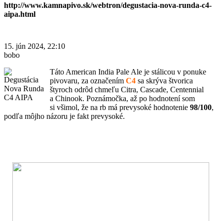
http://www.kamnapivo.sk/webtron/degustacia-nova-runda-c4-
aipa.html
15. jún 2024, 22:10
bobo
Táto American India Pale Ale je stálicou v ponuke
pivovaru, za označením
C4
sa skrýva štvorica
štyroch odrôd chmeľu Citra, Cascade, Centennial
a Chinook. Poznámočka, až po hodnotení som
si všimol, že na rb má prevysoké hodnotenie
98/100
,
podľa môjho názoru je fakt prevysoké.