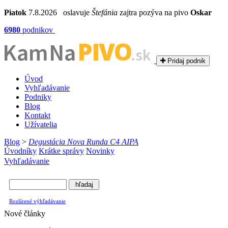
Piatok
7.8.2026 oslavuje
Štefánia
zajtra pozýva na pivo
Oskar
6980
podnikov
PIVO
Kam Na
.sk
Pridaj podnik
Úvod
Vyhľadávanie
Podniky
Blog
Kontakt
Užívatelia
Blog
>
Degustácia Nova Runda C4 AIPA
Úvodníky
Krátke správy
Novinky
Vyhľadávanie
Rozšírené výhľadávanie
Nové články