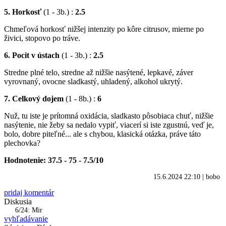
5. Horkosť
(1 - 3b.) :
2.5
Chmeľová horkosť nižšej intenzity po kôre citrusov, mierne po
živici, stopovo po tráve.
6. Pocit v ústach
(1 - 3b.) :
2.5
Stredne plné telo, stredne až nižšie nasýtené, lepkavé, záver
vyrovnaný, ovocne sladkastý, uhladený, alkohol ukrytý.
7. Celkový dojem
(1 - 8b.) :
6
Nuž, tu iste je prítomná oxidácia, sladkasto pôsobiaca chuť, nižšie
nasýtenie, nie žeby sa nedalo vypiť, viacerí si iste zgustnú, veď je,
bolo, dobre piteľné... ale s chybou, klasická otázka, práve táto
plechovka?
Hodnotenie: 37.5 - 75 - 7.5/10
15.6.2024 22:10
|
bobo
pridaj komentár
Diskusia
6/24: Mir
vyhľadávanie