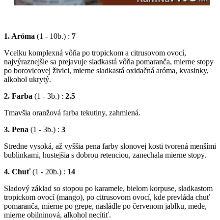
1. Aróma
(1 - 10b.) :
7
Vcelku komplexná vôňa po tropickom a citrusovom ovocí,
najvýraznejšie sa prejavuje sladkastá vôňa pomaranča, mierne stopy
po borovicovej živici, mierne sladkastá oxidačná aróma, kvasinky,
alkohol ukrytý.
2. Farba
(1 - 3b.) :
2.5
Tmavšia oranžová farba tekutiny, zahmlená.
3. Pena
(1 - 3b.) :
3
Stredne vysoká, až vyššia pena farby slonovej kosti tvorená menšími
bublinkami, hustejšia s dobrou retenciou, zanechala mierne stopy.
4. Chuť
(1 - 20b.) :
14
Sladový základ so stopou po karamele, bielom korpuse, sladkastom
tropickom ovocí (mango), po citrusovom ovocí, kde prevláda chuť
pomaranča, mierne po grepe, nasládle po červenom jablku, mede,
mierne obilninová, alkohol necítiť.