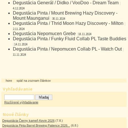
Degustácia Generál / Didko / VooDoo - Dream Team
|
4.12.2024
Degustácia Pinta / Mount Brewing Hazy Discovery -
Mount Maunganui
|
30.11.2024
Degustácia Pinta / Thrid Moon Hazy Discovery - Milton
|
2.11.2024
Degustácia Nepomucen Grebe
|
18.11.2024
Degustácia Pinta / Funky Fluid Collab PL Taste Buddies
|
14.11.2024
Degustácia Pinta / Nepomucen Collab PL - Watch Out
|
11.11.2024
hore
späť na zoznam článkov
Vyhľadávanie
Rozšírené výhľadávanie
Nové články
Degustácia Čierny kameň Kevin 2026
(7.8.)
Degustácia Pinta Barrel Brewing Patience 2026...
(6.8.)