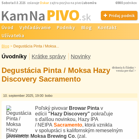
Sobota
8.8.2026 oslavuje
Oskar
zajtra pozýva na pivo
Ľubomíra
6980
podnikov
PIVO
Kam Na
.sk
Pridaj podnik
Úvod
Vyhľadávanie
Podniky
Blog
Kontakt
Užívatelia
Blog
>
Degustácia Pinta / Moksa...
Úvodníky
Krátke správy
Novinky
Degustácia Pinta / Moksa Hazy
diskusia k článku >
verzia pre tlač >
Discovery Sacramento
10. september 2025, 19:00
bobo
Poľský pivovar
Browar Pinta
v
edícii
"Hazy
Discovery"
pokračuje
s ďalšou novinkou, Hazy IPA
/ NEIPA
Sacramento
, ktorá vznikla
v spolupráci s kalifornským remeselným
pivovarom
Moksa Brewing Co.
(zal.