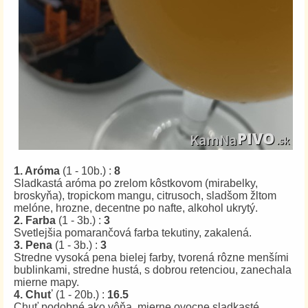
1. Aróma
(1 - 10b.) :
8
Sladkastá aróma po zrelom kôstkovom (mirabelky,
broskyňa), tropickom mangu, citrusoch, sladšom žltom
melóne, hrozne, decentne po nafte, alkohol ukrytý.
2. Farba
(1 - 3b.) :
3
Svetlejšia pomarančová farba tekutiny, zakalená.
3. Pena
(1 - 3b.) :
3
Stredne vysoká pena bielej farby, tvorená rôzne menšími
bublinkami, stredne hustá, s dobrou retenciou, zanechala
mierne mapy.
4. Chuť
(1 - 20b.) :
16.5
Chuť podobné ako vôňa, mierne ovocne sladkasté