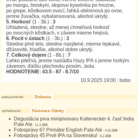
po mangu, broskyni, stopovo kyselinka po hrozne,
po grepe, kôstkovom ovocí, ľahká obilninová po ovse,
jemne žuvačka, vybalansovaná, alkohol ukrytý.
5. Horkosť
(1 - 3b.) :
3
Uhladená, stredne, až menej chmeľová horkosť
po ovocných kôstkach, v závere mierne hrejivá.
6. Pocit v ústach
(1 - 3b.) :
3
Stredne plné telo, stredne nasýtené, mierne lepkavé,
džúsovité, hladšie, alkohol dobre ukrytý.
7. Celkový dojem
(1 - 8b.) :
7
Ľahko piteľná, jemne nasládla Hazy IPA s jemne horkým
záverom, ďalšiu plechovku prosím...bola.
HODNOTENIE: 43.5 - 87 - 8.7/10
10.9.2025 19:00
|
bobo
Diskusia
pridaj komentár
Súvisiace články
vyhľadávanie
Degustácia piva minipivovaru Kaltenecker 4. časť India
Pale Ale
|
11.2.2008
Fotosprávy 67 Primátor English Pale Ale
|
4.10.2008
Fotosprávy 45 Prvé IPA na Slovensku!
|
6.2.2008