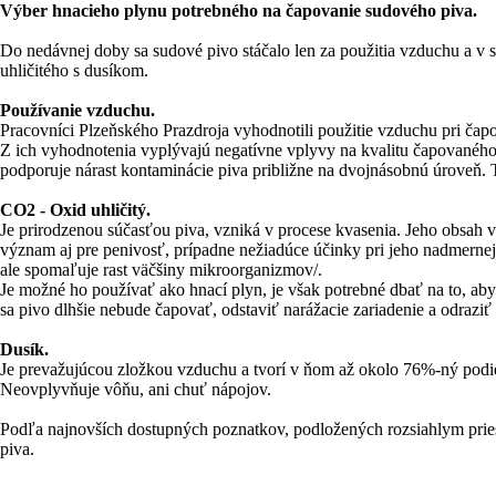
Výber hnacieho plynu potrebného na čapovanie sudového piva.
Do nedávnej doby sa sudové pivo stáčalo len za použitia vzduchu a v 
uhličitého s dusíkom.
Používanie vzduchu.
Pracovníci Plzeňského Prazdroja vyhodnotili použitie vzduchu pri čapo
Z ich vyhodnotenia vyplývajú negatívne vplyvy na kvalitu čapovanéh
podporuje nárast kontaminácie piva približne na dvojnásobnú úroveň. T
CO2 - Oxid uhličitý.
Je prirodzenou súčasťou piva, vzniká v procese kvasenia. Jeho obsah 
význam aj pre penivosť, prípadne nežiadúce účinky pri jeho nadmernej p
ale spomaľuje rast väčšiny mikroorganizmov/.
Je možné ho používať ako hnací plyn, je však potrebné dbať na to, a
sa pivo dlhšie nebude čapovať, odstaviť narážacie zariadenie a odraz
Dusík.
Je prevažujúcou zložkou vzduchu a tvorí v ňom až okolo 76%-ný podiel. 
Neovplyvňuje vôňu, ani chuť nápojov.
Podľa najnovších dostupných poznatkov, podložených rozsiahlym pries
piva.