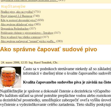
Degustácia Pinta Barrel Brewing Affection 2026...
(4.8.)
Najčítanejšie
Nealko pivo, ako sa vyrába?
(751)
Pivný triangel 2.2 Buntavar
(740)
Kde je svetové slovenské pivo?
(650)
Ako správne skladovať pivo
(385)
Degustácia Perlenbacher
(357)
Pridávanie chémie v pivovarníctve - Tetrahop
(317)
Pivo je zdravé (no všetko s mierou)
(317)
Ako správne načapovať "rezané" pivko podľa...
(283)
Ako správne čapovať sudové pivo
24. marec 2006, 12:35
Ing. Karol Tomášek, CSc.
Často sa v podnikoch stretávame niekedy až so základ
informácii v dnešnej téme o kvalite čapovaného sudovéh
Kvalita čapovaného sudového piva je závislá na čis
Najdôležitejšie je správne a dokonalé čistenie a dezinfekcia výčapného 
Po každom stáčaní sa pivné potrubie prepláchne vodou alebo roztokom
a dezinfekčné prostriedky, umožňujúce zabezpečiť oveľa vyššiu úroveň
vyčistenie a vydezinfikovanie celého zariadenia. Tieto služby poskytu