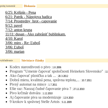
Diskusia
pridaj komentár
6/25: Krišpín - Pena
6/21: Patrik - Nápojova hadica
7/14: Prostredny_hrot - capovanie
9/12: pavel
7/12: anton krupa
11/11: dusan - Ako zabrániť bublinkam.
4/10: Karol
3/06: miro - Re: Ľuboš
3/06: Ľuboš
3/06: marian
Súvisiace články
vyhľadávanie
Kodex starostlivosti o pivo
|
1.8.2006
Program "Umenie čapovať spoločnosti Heineken Slovensko"
|
11
Ako čapovať plzničku a tak ...
|
20.3.2012
Dobrá miera, kvalitná pena, správna teplota,...
|
10.7.2011
Pivný automat na mince
|
1.7.2011
Ešte raz: Naozaj čudné čapovanie piva ?
|
27.12.2010
Pivo krčmár dotvára
|
1.12.2010
Aj čapovanie piva sa modernizuje
|
12.9.2010
9 krokov k správnej Stelle Artois
|
5.11.2009