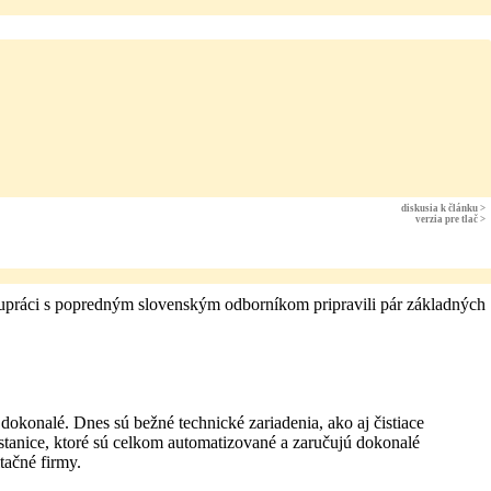
diskusia k článku >
verzia pre tlač >
upráci s popredným slovenským odborníkom pripravili pár základných
konalé. Dnes sú bežné technické zariadenia, ako aj čistiace
stanice, ktoré sú celkom automatizované a zaručujú dokonalé
tačné firmy.