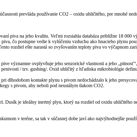
súčasnosti prevláda používanie CO2 – oxidu uhličitého, pre mnohé ned
vaní piva na jeho kvalitu. Veľmi rozsiahla databáza približne 18 000 
o piva, čo postupne vedie k vylúčeniu vzduchu ako hnacieho plynu po
ento rozdiel ešte narastá so zvyšovaním teploty piva vo výčapnom zari
v pive významne ovplyvňuje jeho senzorické vlastnosti a jeho „pitnosť
enivosti / tzv. gushing/. Oxid uhličitý z hľadiska mikrobiológie definu
by pri dlhodobom kontakte plynu s pivom nedochádzalo k jeho presycov
iť kegy s pivom, aby neboli pod neustálym tlakom CO2.
Dusík je ideálny inertný plyn, ktorý na rozdiel od oxidu uhličitého ne
kumom v teréne, sa tak v súčasnej dobe javí ako najvýhodnejšie použí