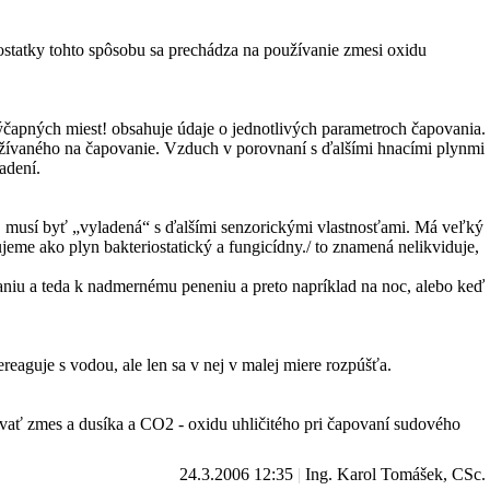
ostatky tohto spôsobu sa prechádza na používanie zmesi oxidu
výčapných miest! obsahuje údaje o jednotlivých parametroch čapovania.
užívaného na čapovanie. Vzduch v porovnaní s ďalšími hnacími plynmi
adení.
“, musí byť „vyladená“ s ďalšími senzorickými vlastnosťami. Má veľký
jeme ako plyn bakteriostatický a fungicídny./ to znamená nelikviduje,
aniu a teda k nadmernému peneniu a preto napríklad na noc, alebo keď
reaguje s vodou, ale len sa v nej v malej miere rozpúšťa.
vať zmes a dusíka a CO2 - oxidu uhličitého pri čapovaní sudového
24.3.2006 12:35
|
Ing. Karol Tomášek, CSc.