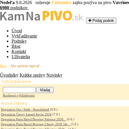
Nedeľa
9.8.2026 oslavuje
Ľubomíra
zajtra pozýva na pivo
Vavrine
6980
podnikov
PIVO
Kam Na
.sk
Pridaj podnik
Úvod
Vyhľadávanie
Podniky
Blog
Kontakt
Užívatelia
Blog
>
Ako správne čapovať...
Úvodníky
Krátke správy
Novinky
Vyhľadávanie
Rozšírené výhľadávanie
Nové články
Degustácia Oso / Attik - Knuckleball
(8.8.)
Degustácia Čierny kameň Kevin 2026
(7.8.)
Degustácia Pinta Barrel Brewing Patience 2026...
(6.8.)
Degustácia Pinta Barrel Brewing Liberty 2026 5th...
(5.8.)