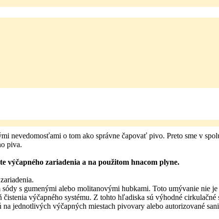
nými nevedomosťami o tom ako správne čapovať pivo. Preto sme v spol
o piva.
tote výčapného zariadenia a na použitom hnacom plyne.
zariadenia.
 sódy s gumenými alebo molitanovými hubkami. Toto umývanie nie je do
 čistenia výčapného systému. Z tohto hľadiska sú výhodné cirkulačné 
jú na jednotlivých výčapných miestach pivovary alebo autorizované sani