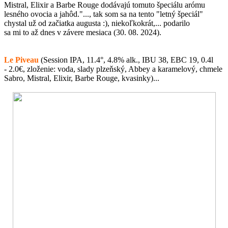
Mistral, Elixir a Barbe Rouge dodávajú tomuto špeciálu arómu
lesného ovocia a jahôd."..., tak som sa na tento "letný špeciál"
chystal už od začiatka augusta :), niekoľkokrát,... podarilo
sa mi to až dnes v závere mesiaca (30. 08. 2024).
Le Piveau
(Session IPA, 11.4°, 4.8% alk., IBU 38, EBC 19, 0.4l
- 2.0€, zloženie: voda, slady plzeňský, Abbey a karamelový, chmele
Sabro, Mistral, Elixir, Barbe Rouge, kvasinky)...