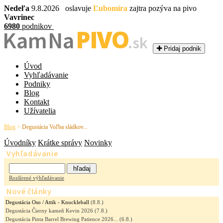
Nedeľa
9.8.2026 oslavuje
Ľubomíra
zajtra pozýva na pivo
Vavrinec
6980
podnikov
PIVO
Kam Na
.sk
Pridaj podnik
Úvod
Vyhľadávanie
Podniky
Blog
Kontakt
Užívatelia
Blog
>
Degustácia Voľba sládkov...
Úvodníky
Krátke správy
Novinky
Vyhľadávanie
Rozšírené výhľadávanie
Nové články
Degustácia Oso / Attik - Knuckleball
(8.8.)
Degustácia Čierny kameň Kevin 2026
(7.8.)
Degustácia Pinta Barrel Brewing Patience 2026...
(6.8.)