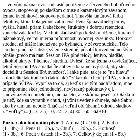
... vo vôni náznakovo sladkasté po džeme z červeného bobuľového
ovocia, stopovo aj po sladšom citruse s karamelovým závanom,
jemne kvetinková, stopovo gerianol. Tmavšia jantárová farba
tekutiny, ktorá bola jemne zahmlená. Pena špinavobielej farby,
vyššia, hustá, priam šľahačkovej štruktúry s dobrou retenciou,
zanechávala krúžky. V chuti sladkasté po keksíku, džeme, karamel
náznakový, veľmi mierna prítomnosť ovocnej kyselinky. Horkosť
stredne, až nižšie intenzívna po bylinách, v závere suchšia. Telo
stredne plné, až ľahšie, sýtenie stredné, pôsobí k uvedenému štýlu
plnšie (prečo má mať Session IPA plné telo?), lenivo, hladšie,
alkohol ukrytý. Pitelnosť stredná. Uviesť, že sa jedná o osviežujúcu,
letnú Session IPA a natlačíte abbey a karamelový slad, aby ste
docielili u Session IPA sviežosť, ľahké pitie, tak je to "na hlavu"
a docielite tak tradičnú (takú, akú "zákazníci chcú") ČIPA, v tomto
prípade SČIPA. Vypiť sa to dá, aj keď s určitým nadhľadom, mne
to pripomína skôr jednoduchý, nevýrazný polotmavý ejl,
s nevýrazným chmelením, nie na leto, ale skôr na jeseň :). Otázkou
je tiež, kde sa vytratili v chuti, aj vôni uvedené chmele, také Sabro,
ako by tam ani nebolo (ináč asi veľmi obľúbenná odroda sládkov
z "Voľby")...(6, 3, 2.5, 10, 2.5, 2, 4) 30 - 60 -
6.0/10
Pozn. : a
ko hodnotím pivo:
1. Aróma (1 - 10b.), 2. Farba
(1 - 3b.), 3. Pena (1 - 3b.), 4. Chuť (1 - 20b.), 5. Horkosť
(1 - 3b.), 6. Pocit v ústach (1 - 3b.), 7. Celkový dojem (1 - 8b.)