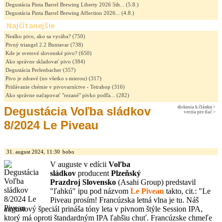
Degustácia Pinta Barrel Brewing Liberty 2026 5th...
(5.8.)
Degustácia Pinta Barrel Brewing Affection 2026...
(4.8.)
Najčítanejšie
Nealko pivo, ako sa vyrába?
(750)
Pivný triangel 2.2 Buntavar
(738)
Kde je svetové slovenské pivo?
(650)
Ako správne skladovať pivo
(384)
Degustácia Perlenbacher
(357)
Pivo je zdravé (no všetko s mierou)
(317)
Pridávanie chémie v pivovarníctve - Tetrahop
(316)
Ako správne načapovať "rezané" pivko podľa...
(282)
Degustácia Voľba sládkov
diskusia k článku >
verzia pre tlač >
8/2024 Le Piveau
31. august 2024, 11:30
bobo
V auguste v edícii
Voľba
sládkov
producent
Plzeňský
Prazdroj
Slovensko
(Asahi Group) predstavil
"ľahkú" ipu pod názvom
Le Piveau
takto, cit.: "Le
Piveau prosím! Francúzska letná vlna je tu. Náš
augustový špeciál prináša tóny leta v pivnom štýle Session IPA,
ktorý má oproti štandardným IPA ľahšiu chuť. Francúzske chmeľe