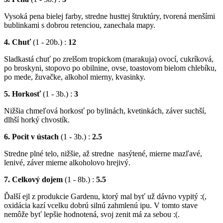
Vysoká pena bielej farby, stredne husttej štruktúry, tvorená menšími
bublinkami s dobrou retenciou, zanechala mapy.
4. Chuť
(1 - 20b.) :
12
Sladkastá chuť po zrelšom tropickom (marakuja) ovocí, cukríková,
po broskyni, stopovo po obilnine, ovse, toastovom bielom chlebíku,
po mede, žuvačke, alkohol mierny, kvasinky.
5. Horkosť
(1 - 3b.) :
3
Nižšia chmeľová horkosť po bylinách, kvetinkách, záver suchší,
dlhší horký chvostík.
6. Pocit v ústach
(1 - 3b.) :
2.5
Stredne plné telo, nižšie, až stredne nasýtené, mierne mazľavé,
lenivé, záver mierne alkoholovo hrejivý.
7. Celkový dojem
(1 - 8b.) :
5.5
Ďalší ejl z produkcie Gardenu, ktorý mal byť už dávno vypitý :(,
oxidácia kazí vcelku dobrú silnú zahmlenú ipu. V tomto stave
nemôže byť lepšie hodnotená, svoj zenit má za sebou :(.