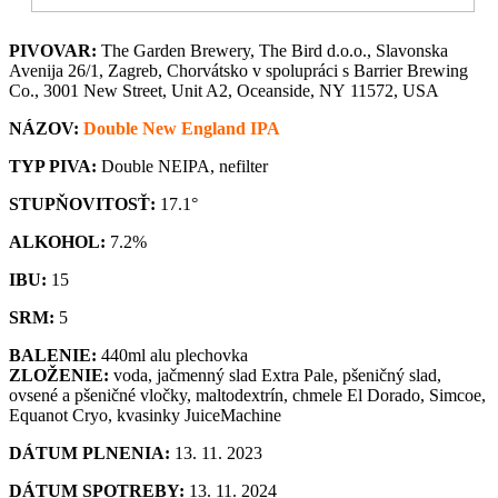
PIVOVAR:
The Garden Brewery, The Bird d.o.o., Slavonska
Avenija 26/1, Zagreb, Chorvátsko v spolupráci s Barrier Brewing
Co., 3001 New Street, Unit A2, Oceanside, NY 11572, USA
NÁZOV:
Double New England IPA
TYP PIVA:
Double NEIPA, nefilter
STUPŇOVITOSŤ:
17.1°
ALKOHOL:
7.2%
IBU:
15
SRM:
5
BALENIE:
440ml alu plechovka
ZLOŽENIE:
voda, jačmenný slad Extra Pale, pšeničný slad,
ovsené a pšeničné vločky, maltodextrín, chmele El Dorado, Simcoe,
Equanot Cryo, kvasinky JuiceMachine
DÁTUM PLNENIA:
13. 11. 2023
DÁTUM SPOTREBY:
13. 11. 2024