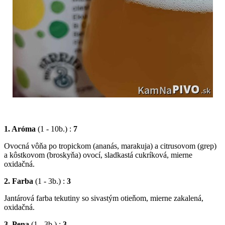
1. Aróma
(1 - 10b.) :
7
Ovocná vôňa po tropickom (ananás, marakuja) a citrusovom (grep)
a kôstkovom (broskyňa) ovocí, sladkastá cukríková, mierne
oxidačná.
2. Farba
(1 - 3b.) :
3
Jantárová farba tekutiny so sivastým otieňom, mierne zakalená,
oxidačná.
3. Pena
(1 - 3b.) :
3