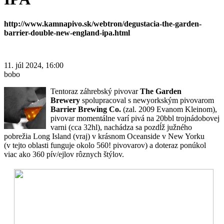
http://www.kamnapivo.sk/webtron/degustacia-the-garden-
barrier-double-new-england-ipa.html
11. júl 2024, 16:00
bobo
Tentoraz záhrebský pivovar
The Garden
Brewery
spolupracoval s newyorkským pivovarom
Barrier Brewing Co.
(zal. 2009 Evanom Kleinom),
pivovar momentálne varí pivá na 20bbl trojnádobovej
varni (cca 32hl), nachádza sa pozdĺž južného
pobrežia Long Island (vraj) v krásnom Oceanside v New Yorku
(v tejto oblasti funguje okolo 560! pivovarov) a doteraz ponúkol
viac ako 360 pív/ejlov rôznych štýlov.