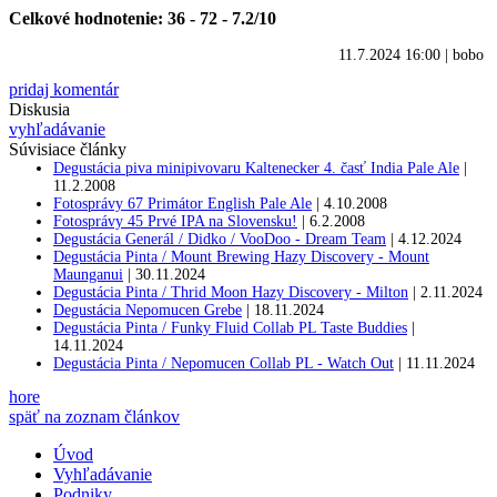
Celkové hodnotenie: 36 - 72 - 7.2/10
11.7.2024 16:00
|
bobo
pridaj komentár
Diskusia
vyhľadávanie
Súvisiace články
Degustácia piva minipivovaru Kaltenecker 4. časť India Pale Ale
|
11.2.2008
Fotosprávy 67 Primátor English Pale Ale
|
4.10.2008
Fotosprávy 45 Prvé IPA na Slovensku!
|
6.2.2008
Degustácia Generál / Didko / VooDoo - Dream Team
|
4.12.2024
Degustácia Pinta / Mount Brewing Hazy Discovery - Mount
Maunganui
|
30.11.2024
Degustácia Pinta / Thrid Moon Hazy Discovery - Milton
|
2.11.2024
Degustácia Nepomucen Grebe
|
18.11.2024
Degustácia Pinta / Funky Fluid Collab PL Taste Buddies
|
14.11.2024
Degustácia Pinta / Nepomucen Collab PL - Watch Out
|
11.11.2024
hore
späť na zoznam článkov
Úvod
Vyhľadávanie
Podniky