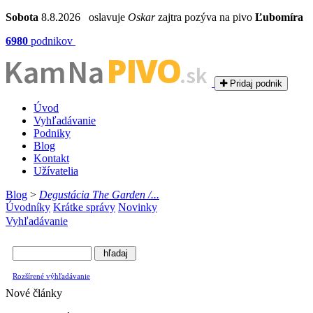
Sobota
8.8.2026 oslavuje
Oskar
zajtra pozýva na pivo
Ľubomíra
6980
podnikov
PIVO
Kam Na
.sk
Pridaj podnik
Úvod
Vyhľadávanie
Podniky
Blog
Kontakt
Užívatelia
Blog
>
Degustácia The Garden /...
Úvodníky
Krátke správy
Novinky
Vyhľadávanie
Rozšírené výhľadávanie
Nové články