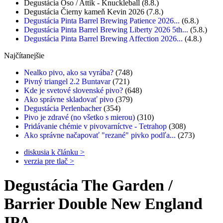
Degustácia Oso / Attik - Knuckleball
(8.8.)
Degustácia Čierny kameň Kevin 2026
(7.8.)
Degustácia Pinta Barrel Brewing Patience 2026...
(6.8.)
Degustácia Pinta Barrel Brewing Liberty 2026 5th...
(5.8.)
Degustácia Pinta Barrel Brewing Affection 2026...
(4.8.)
Najčítanejšie
Nealko pivo, ako sa vyrába?
(748)
Pivný triangel 2.2 Buntavar
(721)
Kde je svetové slovenské pivo?
(648)
Ako správne skladovať pivo
(379)
Degustácia Perlenbacher
(354)
Pivo je zdravé (no všetko s mierou)
(310)
Pridávanie chémie v pivovarníctve - Tetrahop
(308)
Ako správne načapovať "rezané" pivko podľa...
(273)
diskusia k článku >
verzia pre tlač >
Degustácia The Garden /
Barrier Double New England
IPA