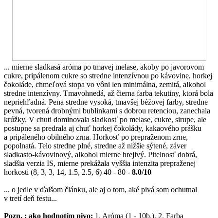
... mierne sladkasá aróma po tmavej melase, akoby po javorovom
cukre, pripálenom cukre so stredne intenzívnou po kávovine, horkej
čokoláde, chmeľová stopa vo vôni len minimálna, zemitá, alkohol
stredne intenzívny. Tmavohnedá, až čierna farba tekutiny, ktorá bola
nepriehľadná. Pena stredne vysoká, tmavšej béžovej farby, stredne
pevná, tvorená drobnými bublinkami s dobrou retenciou, zanechala
krúžky. V chuti dominovala sladkosť po melase, cukre, sirupe, ale
postupne sa predrala aj chuť horkej čokolády, kakaového prášku
a pripáleného obilného zrna. Horkosť po prepraženom zrne,
popolnatá. Telo stredne plné, stredne až nižšie sýtené, záver
sladkasto-kávovinový, alkohol mierne hrejivý. Pitelnosť dobrá,
sladšia verzia IS, mierne prekážala vyššia intenzita prepraženej
horkosti (8, 3, 3, 14, 1.5, 2.5, 6) 40 - 80 -
8.0/10
... o jedle v ďalšom článku, ale aj o tom, aké pivá som ochutnal
v tretí deň festu...
Pozn. : a
ko hodnotím pivo:
1. Aróma (1 - 10b.), 2. Farba