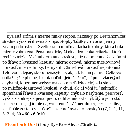
... kyslastá aróma s mierne funky stopou, náznaky po Brettanomices,
stredne výrazná drevnatá stopa, stopky/kôstky z ovocia, jemný
závan po broskyni. Svetlejšia marhuľová farba tekutiny, ktorá bola
mierne zahmlená. Pena prakticky žiadna, len tenká retiazka, ktorá
rýchle zmizla. V chuti dominuje kyslosť, nie najpríjemnejšia s tónmi
po šťave z kvasenej kapusty, mierne octová, mierne trieslovinová
horkosť, mierne funky, barnyard. Chmeľová horkosť neprítomná.
Telo vodnatejšie, skoro nenasýtené, ak, tak len nepatrne. Celkovo
obtiažnejšie pitelné, iba ak obľubujete "jušku", nápoj s viacerými
chybami, k berliner weisse má celkom ďaleko, chýbala stopa
po mliečno-jogurtovej kyslosti, v chuti, ale aj vôni ju "nahradila"
spomínaná šťava z kvasenej kapusty, chýbalo nasýtenie, perlivosť,
vyššia stabilnejšia pena, preto, odhliadnúc od chýb štýlu je to skôr
pastry sour..., aj to nie najvydarenejší. Zámer dobrý, cesta asi tiež,
len finále zostalo v "juške"... zachraňovala to broskyňa (7, 2, 1, 11,
3, 2, 4) 30 - 60 -
6.0/10
-
MoonLark Dust
(Hazy Rye Pale Ale, 5.2% alk.)...