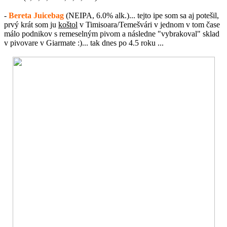
-
Bereta Juicebag
(NEIPA, 6.0% alk.)... tejto ipe som sa aj potešil,
prvý krát som ju
koštol
v Timisoara/Temešvári v jednom v tom čase
málo podnikov s remeselným pivom a následne "vybrakoval" sklad
v pivovare v Giarmate :)... tak dnes po 4.5 roku ...