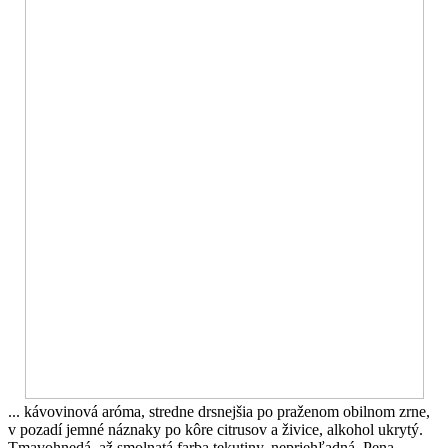
... kávovinová aróma, stredne drsnejšia po praženom obilnom zrne,
v pozadí jemné náznaky po kôre citrusov a živice, alkohol ukrytý.
Tmavohnedá, až smolnatá farba tekutiny, nepriehľadná. Pena