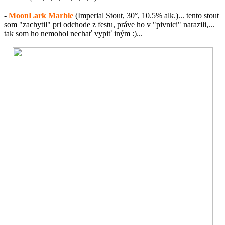
-
MoonLark Marble
(Imperial Stout, 30°, 10.5% alk.)... tento stout
som "zachytil" pri odchode z festu, práve ho v "pivnici" narazili,...
tak som ho nemohol nechať vypiť iným :)...