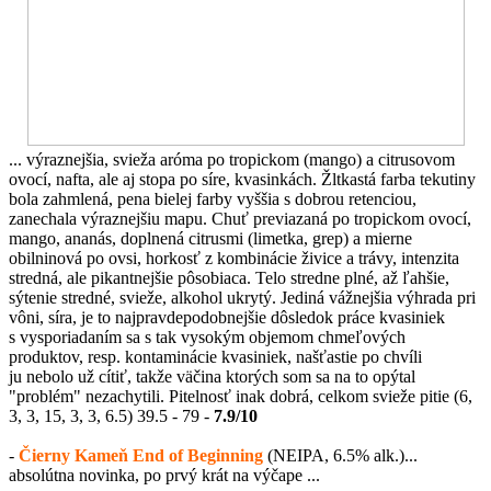
... výraznejšia, svieža aróma po tropickom (mango) a citrusovom
ovocí, nafta, ale aj stopa po síre, kvasinkách. Žltkastá farba tekutiny
bola zahmlená, pena bielej farby vyššia s dobrou retenciou,
zanechala výraznejšiu mapu. Chuť previazaná po tropickom ovocí,
mango, ananás, doplnená citrusmi (limetka, grep) a mierne
obilninová po ovsi, horkosť z kombinácie živice a trávy, intenzita
stredná, ale pikantnejšie pôsobiaca. Telo stredne plné, až ľahšie,
sýtenie stredné, svieže, alkohol ukrytý. Jediná vážnejšia výhrada pri
vôni, síra, je to najpravdepodobnejšie dôsledok práce kvasiniek
s vysporiadaním sa s tak vysokým objemom chmeľových
produktov, resp. kontaminácie kvasiniek, našťastie po chvíli
ju nebolo už cítiť, takže väčina ktorých som sa na to opýtal
"problém" nezachytili. Pitelnosť inak dobrá, celkom svieže pitie (6,
3, 3, 15, 3, 3, 6.5) 39.5 - 79 -
7.9/10
-
Čierny Kameň End of Beginning
(NEIPA, 6.5% alk.)...
absolútna novinka, po prvý krát na výčape ...