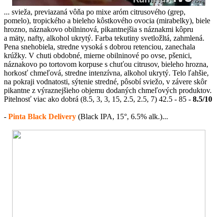
... svieža, previazaná vôňa po mixe aróm citrusového (grep,
pomelo), tropického a bieleho kôstkového ovocia (mirabelky), biele
hrozno, náznakovo obilninová, pikantnejšia s náznakmi kôpru
a mäty, nafty, alkohol ukrytý. Farba tekutiny svetložltá, zahmlená.
Pena snehobiela, stredne vysoká s dobrou retenciou, zanechala
krúžky. V chuti obdobné, mierne obilninové po ovse, pšenici,
náznakovo po tortovom korpuse s chuťou citrusov, bieleho hrozna,
horkosť chmeľová, stredne intenzívna, alkohol ukrytý. Telo ľahšie,
na pokraji vodnatosti, sýtenie stredné, pôsobí sviežo, v závere skôr
pikantne z výraznejšieho objemu dodaných chmeľových produktov.
Pitelnosť viac ako dobrá (8.5, 3, 3, 15, 2.5, 2.5, 7) 42.5 - 85 -
8.5/10
-
Pinta Black Delivery
(Black IPA, 15°, 6.5% alk.)...