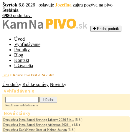
Štvrtok
6.8.2026 oslavuje
Jozefína
zajtra pozýva na pivo
Štefánia
6980
podnikov
PIVO
Kam Na
.sk
Pridaj podnik
Úvod
Vyhľadávanie
Podniky
Blog
Kontakt
Užívatelia
Blog
>
Košice Pivo Fest 2024 2. deň
Úvodníky
Krátke správy
Novinky
Vyhľadávanie
Rozšírené výhľadávanie
Nové články
Degustácia Pinta Barrel Brewing Liberty 2026 5th...
(5.8.)
Degustácia Pinta Barrel Brewing Affection 2026...
(4.8.)
Degustácia DankHouse Dose of Nelson Sauvin
(3.8.)