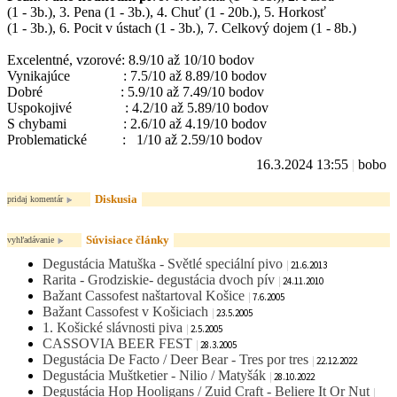
(1 - 3b.), 3. Pena (1 - 3b.), 4. Chuť (1 - 20b.), 5. Horkosť
(1 - 3b.), 6. Pocit v ústach (1 - 3b.), 7. Celkový dojem (1 - 8b.)
Excelentné, vzorové: 8.9/10 až 10/10 bodov
Vynikajúce : 7.5/10 až 8.89/10 bodov
Dobré : 5.9/10 až 7.49/10 bodov
Uspokojivé : 4.2/10 až 5.89/10 bodov
S chybami : 2.6/10 až 4.19/10 bodov
Problematické : 1/10 až 2.59/10 bodov
16.3.2024 13:55
|
bobo
Diskusia
pridaj komentár
Súvisiace články
vyhľadávanie
Degustácia Matuška - Světlé speciální pivo
|
21.6.2013
Rarita - Grodziskie- degustácia dvoch pív
|
24.11.2010
Bažant Cassofest naštartoval Košice
|
7.6.2005
Bažant Cassofest v Košiciach
|
23.5.2005
1. Košické slávnosti piva
|
2.5.2005
CASSOVIA BEER FEST
|
28.3.2005
Degustácia De Facto / Deer Bear - Tres por tres
|
22.12.2022
Degustácia Muštketier - Nilio / Matyšák
|
28.10.2022
Degustácia Hop Hooligans / Zuid Craft - Beliere It Or Nut
|