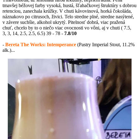
tmavšej béžovej farby vysoká, hustá, šľahačkovej štruktúry s dobrou
retenciou, zanechala krúžky. V chuti kávovinová, horká čokoláda,
náznakovo po citrusoch, živici. Telo stredne plné, stredne nasýtené,
v závere suchšie, alkohol ukrytý. Pitelnosť dobrá, viac pražená
chuť, chcelo by to o niečo viac ovocnosti vo vôni, aj v chuti ( 7.5,
3, 3, 14, 2.5, 2.5, 6.5) 39 - 78 -
7.8/10
-
Bereta The Works: Intemperance
(Pastry Imperial Stout, 11.2%
alk.)...