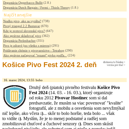
Degustácia Opperbacco Bullit
(2.8.)
Degustácia Dutch Bargain / Fermi - Thiols Theory
(1.8.)
Najčítanejšie
Nealko pivo, ako sa vyrába?
(738)
Pivný triangel 2.2 Buntavar
(670)
Kde je svetové slovenské pivo?
(647)
Ako správne skladovať pivo
(362)
Degustácia Perlenbacher
(351)
Pivo je zdravé (no všetko s mierou)
(291)
Pridávanie chémie v pivovarníctve - Tetrahop
(290)
Ako správne načapovať "rezané" pivko podľa...
(224)
Košice Pivo Fest 2024 2. deň
diskusia k článku >
verzia pre tlač >
16. marec 2024, 13:55
bobo
Druhý deň (piatok) pivného festivalu
Košice Pivo
Fest 2024
(14. 03. - 16. 03.), ktorý organizuje
od roku 2012
Pivovar Hostinec
som si dal
predsavzatie, že musím sa viac povenovať "kvalite"
fotografií, ale z mobilu a osvetlenia som nevyžmýkal
nič lepšie, ako včera
:)
... skôr to bolo horšie, teda bolo ... však
to vidíte
:)
. Myslím, že je to menej podstatné a radšej som
zmobilizoval chuťové a čuchové senzory
:)
. Dnes som skúsil
nasledovné pivá/ejly, ale ochutnal som aj niečo z ponuky jedál.