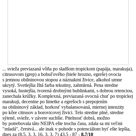
... svieža previazaná vôňa po sladšom tropickom (papája, marakuja),
citrusovom (grep) a bobuľového (biele hrozno, egreše) ovocia
s jemnou obilninovou stopou a náznakmi živice, alkohol umne
ukrytý. Svetlejšia žltá farba tekutiny, zahmlená. Pena stredne
vysoká, hustejšia, tvorená drobnými bublinkami, s dobrou retenciou,
zanechala krúžky. Komplexná, previazaná ovocná chuť po tropickej
marakuji, decentne po limetke a egrešoch s prepojením
na obilninový základ, horkosť vybalansovaná, miernej intenzity
po kôre citrusov a borovicovej živici. Telo stredne plné, stredne
sýtené, svieže, v závere suchšie. Pitelnosť dobrá, možno
by potrebovala táto NEIPA ešte trochu času, zdala sa mi veľmi
"mladá", čerstvá... ale inak v pohode s potenciálom byť ešte lepšia,
dnes za (8.5, 3, 3, 16, 3, 3, 7) 43.5 - 87 -
8.7/10