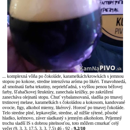
... komplexná vôňa po čokoláde, karamelkách/krowkách s jemnou
stopou po kokose, stredne intenzívna aróma po likéri. Tmavohnedá,
až smolnatá farba tekutiny, nepriehľadná, s vyššou penou béžovej
farby, šľahačkovej štruktúry, zanechala krúžky, po zakrúžení
zanecháva olejnatú stopu. Chuť vybalansovaná, sladšia po tmavej
trstinovej melase, karamelkách s čokoládou a kokosom, kandované
ovocie, figy, alkohol mierny, likérový. Horosť po tmavej čokoláde.
Telo stredne plné, lepkavejšie, stredne, až nižšie sýtené, pôsobé
hladko, krémovo, záver sladkastý s jemným alkoholom. Príjemný
trochu sladší IS s dobrou pitelnosťou, toto môžem cmurkať celý
večer (9, 3, 3, 17.5, 3, 3, 7.5) 46 - 92 -
9.2/10