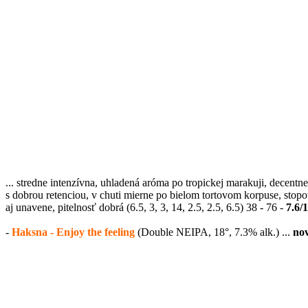
... stredne intenzívna, uhladená aróma po tropickej marakuji, decentn
s dobrou retenciou, v chuti mierne po bielom tortovom korpuse, stopo
aj unavene, pitelnosť dobrá (6.5, 3, 3, 14, 2.5, 2.5, 6.5) 38 - 76 -
7.6/
-
Haksna - Enjoy the feeling
(Double NEIPA, 18°, 7.3% alk.) ...
no