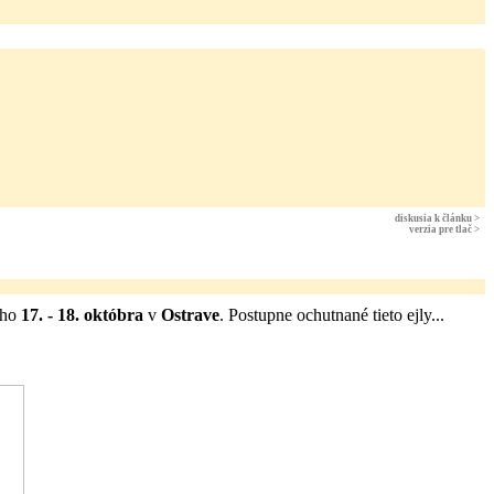
diskusia k článku >
verzia pre tlač >
ého
17. - 18. októbra
v
Ostrave
. Postupne ochutnané tieto ejly...