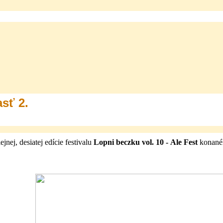
asť 2.
nej, desiatej edície festivalu
Lopni beczku vol. 10 - Ale Fest
konan