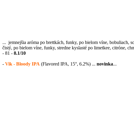
... jemnejšia aróma po brettkách, funky, po bielom víne, bobuliach, s
čistý, po bielom víne, funky, stredne kyslasté po limetkee, citróne, ch
- 81 -
8.1/10
-
Vik - Bloody IPA
(Flavored IPA, 15°, 6.2%) ...
novinka
...