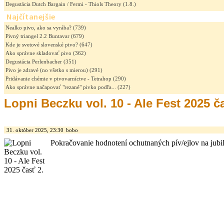
Degustácia Dutch Bargain / Fermi - Thiols Theory
(1.8.)
Najčítanejšie
Nealko pivo, ako sa vyrába?
(739)
Pivný triangel 2.2 Buntavar
(679)
Kde je svetové slovenské pivo?
(647)
Ako správne skladovať pivo
(362)
Degustácia Perlenbacher
(351)
Pivo je zdravé (no všetko s mierou)
(291)
Pridávanie chémie v pivovarníctve - Tetrahop
(290)
Ako správne načapovať "rezané" pivko podľa...
(227)
Lopni Beczku vol. 10 - Ale Fest 2025 č
31. október 2025, 23:30
bobo
Pokračovanie hodnotení ochutnaných pív/ejlov na jubilej