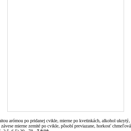
itou arómou po pridanej cvikle, mierne po kvetinkách, alkohol ukrytý, 
závese mierne zemité po cvikle, pôsobí previazane, horkosť chmeľová ze