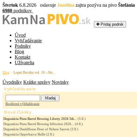
Štvrtok
6.8.2026 oslavuje
Jozefína
zajtra pozýva na pivo
Štefánia
6980
podnikov
PIVO
Kam Na
.sk
Pridaj podnik
Úvod
Vyhľadávanie
Podniky
Blog
Kontakt
Užívatelia
Blog
>
Lopni Beczku vol. 10 - Ale...
Úvodníky
Krátke správy
Novinky
Vyhľadávanie
Rozšírené výhľadávanie
Nové články
Degustácia Pinta Barrel Brewing Liberty 2026 5th...
(5.8.)
Degustácia Pinta Barrel Brewing Affection 2026...
(4.8.)
Degustácia DankHouse Dose of Nelson Sauvin
(3.8.)
Degustácia Opperbacco Bullit
(2.8.)