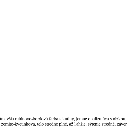
tmavšia rubínovo-bordová farba tekutiny, jemne opalizujúca s nízkou,
mito-kvetinková, telo stredne plné, až ľahšie, sýtenie stredné, záver