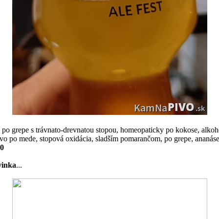
e po grepe s trávnato-drevnatou stopou, homeopaticky po kokose, alkoho
vo po mede, stopová oxidácia, sladším pomarančom, po grepe, ananáse, 
10
vinka
...