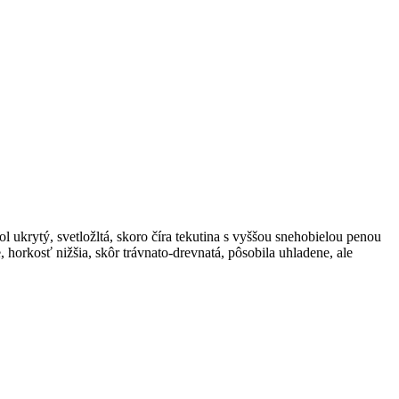
l ukrytý, svetložltá, skoro číra tekutina s vyššou snehobielou penou
horkosť nižšia, skôr trávnato-drevnatá, pôsobila uhladene, ale