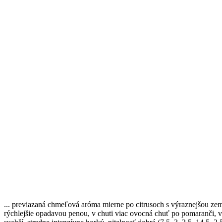
... previazaná chmeľová aróma mierne po citrusoch s výraznejšou zem
rýchlejšie opadavou penou, v chuti viac ovocná chuť po pomaranči, v 