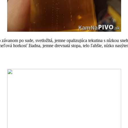
o závanom po sude, svetložltá, jemne opalizujúca tekutina s nízkou sneh
meľová horkosť žiadna, jemne drevnatá stopa, telo ľahšie, nízko nasýtené