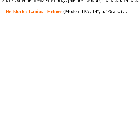
suchší, stredne intenzívne horký, pitelnosť dobrá (7.5, 3, 2.5, 14.5, 2.5
-
Hellstork / Lanius - Echoes
(Modern IPA, 14°, 6.4% alk.) ...