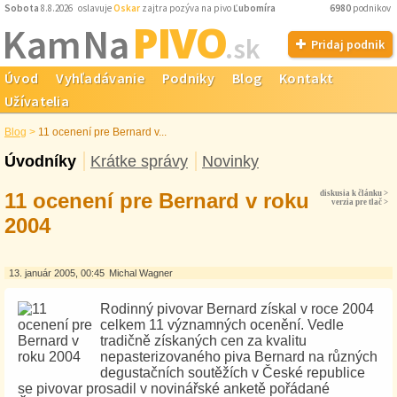
Sobota
8.8.2026 oslavuje
Oskar
zajtra pozýva na pivo
Ľubomíra
6980
podnikov
PIVO
Kam Na
.sk
Pridaj podnik
Úvod
Vyhľadávanie
Podniky
Blog
Kontakt
Užívatelia
Blog
>
11 ocenení pre Bernard v...
Úvodníky
Krátke správy
Novinky
11 ocenení pre Bernard v roku
diskusia k článku >
verzia pre tlač >
2004
13. január 2005, 00:45
Michal Wagner
Rodinný pivovar Bernard získal v roce 2004
celkem 11 významných ocenění. Vedle
tradičně získaných cen za kvalitu
nepasterizovaného piva Bernard na různých
degustačních soutěžích v České republice
se pivovar prosadil v novinářské anketě pořádané