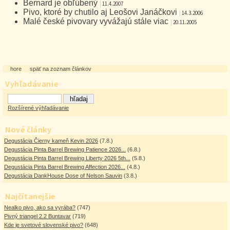
Bernard je obľúbený
|
11.4.2007
Pivo, ktoré by chutilo aj Leošovi Janáčkovi
|
14.3.2006
Malé české pivovary vyvážajú stále viac
|
20.11.2005
hore
späť na zoznam článkov
Vyhľadávanie
Rozšírené výhľadávanie
Nové články
Degustácia Čierny kameň Kevin 2026
(7.8.)
Degustácia Pinta Barrel Brewing Patience 2026...
(6.8.)
Degustácia Pinta Barrel Brewing Liberty 2026 5th...
(5.8.)
Degustácia Pinta Barrel Brewing Affection 2026...
(4.8.)
Degustácia DankHouse Dose of Nelson Sauvin
(3.8.)
Najčítanejšie
Nealko pivo, ako sa vyrába?
(747)
Pivný triangel 2.2 Buntavar
(719)
Kde je svetové slovenské pivo?
(648)