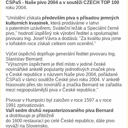
ČSPaS - Naše pivo 2004 a v soutěži CZECH TOP 100
roku 2004.
"Umístění získala
především piva s přísadou jemných
kulturních kvasinek
, která prodáváme v lahvi
s patentním uzávěrem, Sváteční ležák a Speciální černé
pivo," hodnotí úspěšný rok výrobní ředitel a spolumajitel
pivovaru Ing. Josef Vávra a dodává: "Za kvalitu piva jsme
v loňském roce získali celkem osm ocenění."
Výčet úspěchů doplňuje generální ředitel pivovaru Ing.
Stanislav Bernard:
"Výrazným úspěchem je třetí místo v jediné české
novinářské anketě popularity jednotlivých značek piva
v České republice s názvem Naše pivo 2004, pořádané
ČSPaS v rámci soutěže České pivo roku 2004. V anketě
hlasovalo přes sto novinářů a značka Bernard se zařadila
mezi nejpopulárnější piva v České republice."
Pivovar v Humpolci byl založen v roce 1597 a v roce
1991 zprivatizován.
Vaří sedm druhů nepasterizovaného piva Bernard
a distribuuje je přibližně
do 1600 restaurací po celé České republice, dále pivo
vyváží na Slovensko,