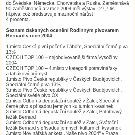
do Švédska, Německa, Chorvatska a Ruska. Zaměstnává
90 zaměstnanců a v roce 2004 měl výstav 127,7 tis.
hl.piva, což představuje meziroční nárůst
4 procenta.
Seznam získaných ocenění Rodinným pivovarem
Bernard v roce 2004:
1.místo Česká pivní pečeť v Táboře, Speciální černé piva
13%
CZECH TOP 100 – nejobdivovanější firma Vysočiny
2004
CZECH TOP 100 – 4.místo v kategorii potravinářský
a tabákový průmysl
1.místo Pivo České republiky v Českých Budějovicích,
Speciální černé piva 13%
3.místo Pivo České republiky v Českých Budějovicích,
Speciální světlé pivo OX
2.místo Odborná degustační soutěž v Žatci, Speciální
černé pivo s přísadou jemných kulturních kvasinek
3.místo Odborná degustační soutěž v Žatci, Polotmavý
ležák Bernard
3.místo Odborná degustační soutěž v Žatci, Sváteční
ležák Bernard s přísadou jemných kulturních kvasinek
3.místo Novinářská anketa „Naše pivo 2004“ v Praze