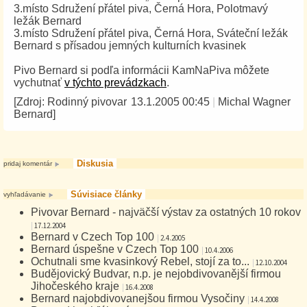
3.místo Sdružení přátel piva, Černá Hora, Polotmavý
ležák Bernard
3.místo Sdružení přátel piva, Černá Hora, Sváteční ležák
Bernard s přísadou jemných kulturních kvasinek
Pivo Bernard si podľa informácii KamNaPiva môžete
vychutnať
v týchto prevádzkach
.
[Zdroj:
Rodinný pivovar
13.1.2005 00:45
|
Michal Wagner
Bernard
]
Diskusia
pridaj komentár
Súvisiace články
vyhľadávanie
Pivovar Bernard - najväčší výstav za ostatných 10 rokov
|
17.12.2004
Bernard v Czech Top 100
|
2.4.2005
Bernard úspešne v Czech Top 100
|
10.4.2006
Ochutnali sme kvasinkový Rebel, stojí za to...
|
12.10.2004
Budějovický Budvar, n.p. je nejobdivovanější firmou
Jihočeského kraje
|
16.4.2008
Bernard najobdivovanejšou firmou Vysočiny
|
14.4.2008