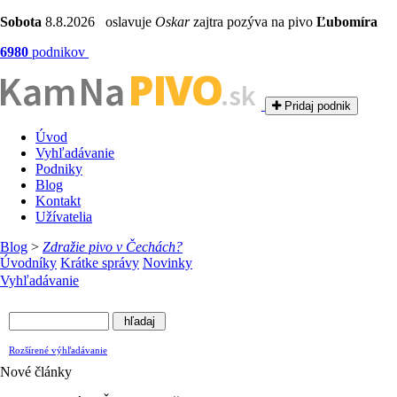
Sobota
8.8.2026 oslavuje
Oskar
zajtra pozýva na pivo
Ľubomíra
6980
podnikov
PIVO
Kam Na
.sk
Pridaj podnik
Úvod
Vyhľadávanie
Podniky
Blog
Kontakt
Užívatelia
Blog
>
Zdražie pivo v Čechách?
Úvodníky
Krátke správy
Novinky
Vyhľadávanie
Rozšírené výhľadávanie
Nové články