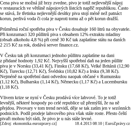
Cena piva se možná již brzy zvedne, pivo je totiž nejlevnější nápoj
v restauracích ve většině nápojových lístcích napříč republikou. Často
se stává, že třetinka nejlevnější desítky piva stojí méně než patnáct
korun, perlivá voda či cola je naproti tomu až o pět korun dražší.
Průměrná roční spotřeba piva v Česku dosahuje 160 litrů na obyvatele.
Při konzumaci 320 půllitrů piva s obsahem 12% extraktu mladiny
(obsah alkoholu 4,8 %) při ceně 30 Kč tak zaplatíme státu na daních
2 215 Kč za rok, dodává server finance.cz.
V Česku tak při konzumaci jednoho půllitru zaplatíme na dani
z přidané hodnoty 1,92 Kč. Nejvyšší spotřební daň na jeden půllitr
piva je v Norsku (33,41 Kč), Finsku (17,68 Kč), Velké Británii (12,90
Kč), Turecku (12,71 Kč), Švédsku (10,82 Kč) a Irsku (9,38 Kč).
Nejméně na spotřební dani odvedou naopak občané v Rumunsku
(1,12 Kč), Bulharsku (1,14 Kč), Německu (1,17 Kč) a Lucembursku
(1,18 Kč).
Vlivem krize se nyní v Česku prodává více lahvové. To je totiž
levnější, některé hospody po celé republice už přemýšlí, že na ně
přejdou. Pivovary v tom trend nevidí, děje se tak zatím jen v sezónních
podnicích. Podíl prodeje lahvového piva však stále roste. Přesto čeští
pivaři mohou být rádi, že pivo je u nás stále levné.
[Zdroj: ekonomika.eurozpravy.cz]
18.4.2013 08:10
|
EuroZprávy.cz