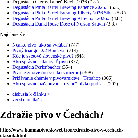
Degustácia Čierny kameň Kevin 2026
(7.8.)
Degustácia Pinta Barrel Brewing Patience 2026...
(6.8.)
Degustácia Pinta Barrel Brewing Liberty 2026 5th...
(5.8.)
Degustácia Pinta Barrel Brewing Affection 2026...
(4.8.)
Degustácia DankHouse Dose of Nelson Sauvin
(3.8.)
Najčítanejšie
Nealko pivo, ako sa vyrába?
(747)
Pivný triangel 2.2 Buntavar
(714)
Kde je svetové slovenské pivo?
(648)
Ako správne skladovať pivo
(377)
Degustácia Perlenbacher
(354)
Pivo je zdravé (no všetko s mierou)
(308)
Pridávanie chémie v pivovarníctve - Tetrahop
(306)
Ako správne načapovať "rezané" pivko podľa...
(262)
diskusia k článku >
verzia pre tlač >
Zdražie pivo v Čechách?
http://www.kamnapivo.sk/webtron/zdrazie-pivo-v-cechach-
otaznik.html