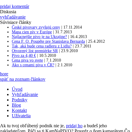
pridaj komentár
Diskusia
vyhľadávanie
Súvisiace články
České pivovary zvyšujú ceny
|
17.11.2014
Mapa cien pív v Európe
|
31.7.2013
Najlacnejšie pivo je na Ukrajine?
|
16.4.2013
Cena F. O. Poupěte pre Stanislava Bernarda
|
25.4.2012
Tak, aká bude cena radleru z Lidlu?
|
23.7.2011
Otvorený list premiérke SR
|
23.9.2010
Pivo za 4,40 €
|
10.5.2010
Cena piva vo svete
|
7.1.2010
Ako s cenami piva v ČR?
|
2.1.2010
hore
späť na zoznam článkov
Úvod
Vyhľadávanie
Podniky
Blog
Kontakt
Užívatelia
Ak tu tvoj obľúbený podnik nie je,
pridaj ho
a budeš jeho
zakladateľom. Páči sa ti KamNaPIVO? Povedz o ňom kamarátom.Čo