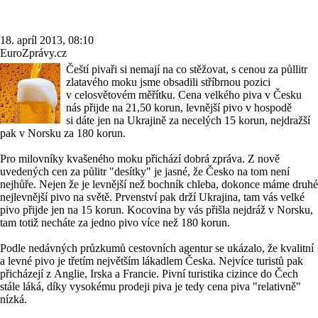
18. apríl 2013, 08:10
EuroZprávy.cz
Čeští pivaři si nemají na co stěžovat, s cenou za půllitr
zlatavého moku jsme obsadili stříbrnou pozici
v celosvětovém měřítku. Cena velkého piva v Česku
nás přijde na 21,50 korun, levnější pivo v hospodě
si dáte jen na Ukrajině za necelých 15 korun, nejdražší
pak v Norsku za 180 korun.
Pro milovníky kvašeného moku přichází dobrá zpráva. Z nově
uvedených cen za půlitr "desítky" je jasné, že Česko na tom není
nejhůře. Nejen že je levnější než bochník chleba, dokonce máme druhé
nejlevnější pivo na světě. Prvenství pak drží Ukrajina, tam vás velké
pivo přijde jen na 15 korun. Kocovina by vás přišla nejdráž v Norsku,
tam totiž necháte za jedno pivo více než 180 korun.
Podle nedávných průzkumů cestovních agentur se ukázalo, že kvalitní
a levné pivo je třetím největším lákadlem Česka. Nejvíce turistů pak
přicházejí z Anglie, Irska a Francie. Pivní turistika cizince do Čech
stále láká, díky vysokému prodeji piva je tedy cena piva "relativně"
nízká.