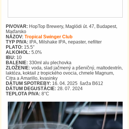
PIVOVAR:
HopTop Brewery, Maglódi út. 47, Budapest,
Maďarsko
NÁZOV:
Tropical Swinger Club
TYP PIVA:
IPA, Milshake IPA, nepaster, nefilter
PLATO:
15.5°
ALKOHOL:
5.0%
IBU:
10
BALENIE:
330ml alu plechovka
ZLOŽENIE:
voda, slad jačmený a pšeničný, maltodextrín,
laktóza, koktail z tropického ovocia, chmele Magnum,
Citra a Amarillo, kvasinky
DÁTUM SPOTREBY:
16. 04. 2025 šarža B612
DÁTUM DEGUSTÁCIE:
28. 07. 2024
TEPLOTA PIVA:
8°C