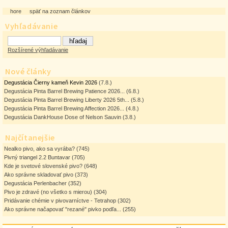
hore
späť na zoznam článkov
Vyhľadávanie
Rozšírené výhľadávanie
Nové články
Degustácia Čierny kameň Kevin 2026
(7.8.)
Degustácia Pinta Barrel Brewing Patience 2026...
(6.8.)
Degustácia Pinta Barrel Brewing Liberty 2026 5th...
(5.8.)
Degustácia Pinta Barrel Brewing Affection 2026...
(4.8.)
Degustácia DankHouse Dose of Nelson Sauvin
(3.8.)
Najčítanejšie
Nealko pivo, ako sa vyrába?
(745)
Pivný triangel 2.2 Buntavar
(705)
Kde je svetové slovenské pivo?
(648)
Ako správne skladovať pivo
(373)
Degustácia Perlenbacher
(352)
Pivo je zdravé (no všetko s mierou)
(304)
Pridávanie chémie v pivovarníctve - Tetrahop
(302)
Ako správne načapovať "rezané" pivko podľa...
(255)