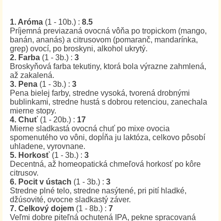
1. Aróma
(1 - 10b.) :
8.5
Príjemná previazaná ovocná vôňa po tropickom (mango,
banán, ananás) a citrusovom (pomaranč, mandarínka,
grep) ovocí, po broskyni, alkohol ukrytý.
2. Farba
(1 - 3b.) :
3
Broskyňová farba tekutiny, ktorá bola výrazne zahmlená,
až zakalená.
3. Pena
(1 - 3b.) :
3
Pena bielej farby, stredne vysoká, tvorená drobnými
bublinkami, stredne hustá s dobrou retenciou, zanechala
mierne stopy.
4. Chuť
(1 - 20b.) :
17
Mierne sladkastá ovocná chuť po mixe ovocia
spomenutého vo vôni, dopĺňa ju laktóza, celkovo pôsobí
uhladene, vyrovnane.
5. Horkosť
(1 - 3b.) :
3
Decentná, až homeopatická chmeľová horkosť po kôre
citrusov.
6. Pocit v ústach
(1 - 3b.) :
3
Stredne plné telo, stredne nasýtené, pri pití hladké,
džúsovité, ovocne sladkastý záver.
7. Celkový dojem
(1 - 8b.) :
7
Veľmi dobre piteľná ochutená IPA, pekne spracovaná