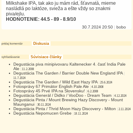
Milkshake IPA, tak ako ju mám rád, šťavnatá, mierne
nasládlá po laktóze, svieža a ešte vždy so znakmi
piva/ejlu.
HODNOTENIE: 44.5 - 89 - 8.9/10
30.7.2024 20:50
|
bobo
Diskusia
pridaj komentár
Súvisiace články
vyhľadávanie
Degustácia piva minipivovaru Kaltenecker 4. časť India Pale
Ale
|
11.2.2008
Degustácia The Garden / Barrier Double New England IPA
|
11.7.2024
Degustácia The Garden / Wild East Hazy IPA
|
25.6.2024
Fotosprávy 67 Primátor English Pale Ale
|
4.10.2008
Fotosprávy 45 Prvé IPA na Slovensku!
|
6.2.2008
Degustácia Generál / Didko / VooDoo - Dream Team
|
4.12.2024
Degustácia Pinta / Mount Brewing Hazy Discovery - Mount
Maunganui
|
30.11.2024
Degustácia Pinta / Thrid Moon Hazy Discovery - Milton
|
2.11.2024
Degustácia Nepomucen Grebe
|
18.11.2024