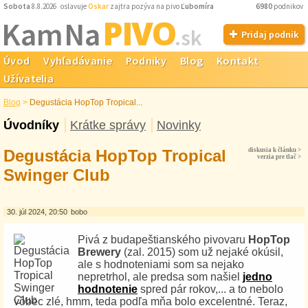
Sobota
8.8.2026 oslavuje
Oskar
zajtra pozýva na pivo
Ľubomíra
6980
podnikov
PIVO
Kam Na
.sk
Pridaj podnik
Úvod
Vyhľadávanie
Podniky
Blog
Kontakt
Užívatelia
Blog
>
Degustácia HopTop Tropical...
Úvodníky
Krátke správy
Novinky
Degustácia HopTop Tropical
diskusia k článku >
verzia pre tlač >
Swinger Club
30. júl 2024, 20:50
bobo
Pivá z budapeštianského pivovaru
HopTop
Brewery
(zal. 2015) som už nejaké okúsil,
ale s hodnoteniami som sa nejako
nepretrhol, ale predsa som našiel
jedno
hodnotenie
spred pár rokov,... a to nebolo
vôbec zlé, hmm, teda podľa mňa bolo excelentné. Teraz,