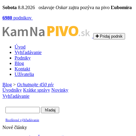
Sobota
8.8.2026 oslavuje
Oskar
zajtra pozýva na pivo
Ľubomíra
6980
podnikov
PIVO
Kam Na
.sk
Pridaj podnik
Úvod
Vyhľadávanie
Podniky
Blog
Kontakt
Užívatelia
Blog
>
Ochutnajte 450 pív
Úvodníky
Krátke správy
Novinky
Vyhľadávanie
Rozšírené výhľadávanie
Nové články