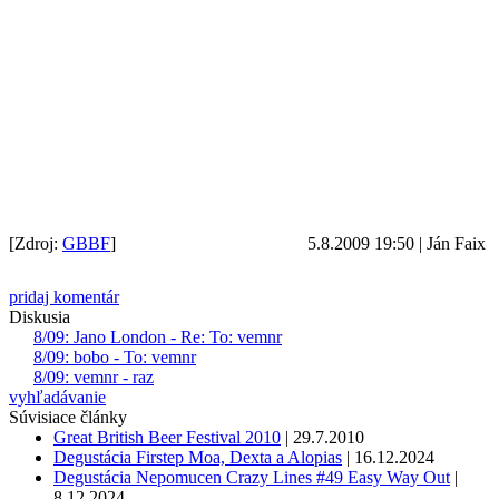
[Zdroj:
GBBF
]
5.8.2009 19:50
|
Ján Faix
pridaj komentár
Diskusia
8/09: Jano London - Re: To: vemnr
8/09: bobo - To: vemnr
8/09: vemnr - raz
vyhľadávanie
Súvisiace články
Great British Beer Festival 2010
|
29.7.2010
Degustácia Firstep Moa, Dexta a Alopias
|
16.12.2024
Degustácia Nepomucen Crazy Lines #49 Easy Way Out
|
8.12.2024