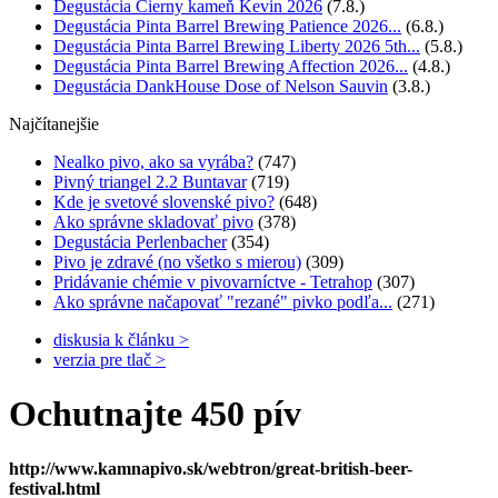
Degustácia Čierny kameň Kevin 2026
(7.8.)
Degustácia Pinta Barrel Brewing Patience 2026...
(6.8.)
Degustácia Pinta Barrel Brewing Liberty 2026 5th...
(5.8.)
Degustácia Pinta Barrel Brewing Affection 2026...
(4.8.)
Degustácia DankHouse Dose of Nelson Sauvin
(3.8.)
Najčítanejšie
Nealko pivo, ako sa vyrába?
(747)
Pivný triangel 2.2 Buntavar
(719)
Kde je svetové slovenské pivo?
(648)
Ako správne skladovať pivo
(378)
Degustácia Perlenbacher
(354)
Pivo je zdravé (no všetko s mierou)
(309)
Pridávanie chémie v pivovarníctve - Tetrahop
(307)
Ako správne načapovať "rezané" pivko podľa...
(271)
diskusia k článku >
verzia pre tlač >
Ochutnajte 450 pív
http://www.kamnapivo.sk/webtron/great-british-beer-
festival.html