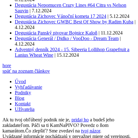
Degustácia Nepomucen Crazy Lines #64 Citra vs Nelson
Sauvin
|
7.12.2024
Degustácia Zichovec Vánoční kometa 17 2024
|
5.12.2024
Degustácia Zichovec GWBC Best Of Show by Radim Kuba
|
4.12.2024
Degustácia Panský pivovar Bojnice Kaloň
|
11.12.2024
Degustácia Generál / Didko / VooDoo - Dream Team
|
4.12.2024
Adventný denník 2024 - 15. Sibeeria Lollihop Grapefruit a
Lanius Wheat Wine
|
15.12.2024
hore
späť na zoznam článkov
Úvod
Vyhľadávanie
Podniky
Blog
Kontakt
Užívatelia
Ak tu tvoj obľúbený podnik nie je,
pridaj ho
a budeš jeho
zakladateľom. Páči sa ti KamNaPIVO? Povedz o ňom
kamarátom.Čo zlepšiť? Sme zvedaví na
tvoj názor
.
Uvádzané informácie pochádzajú v prevažnej miere od verejnosti,